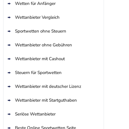
Wetten für Anfänger
Zum Sportwetten Bonusvergleich
Wettanbieter Vergleich
Sportwetten ohne Steuern
Wettanbieter ohne Gebühren
Wettanbieter mit Cashout
Steuern für Sportwetten
Wettanbieter mit deutscher Lizenz
Wettanbieter mit Startguthaben
Seriöse Wettanbieter
Beste Online Sportwetten Seite