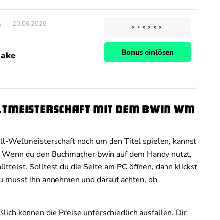
07.
Winamax Bonus Code
Online Casino Schnellste Auszahlung
08.
AdmiralBet Bonus Code
20.06.2026
Bestes Casino mit Pragmatic Slots
09.
Bet365 Bonus Code
Bestes Deutsches Online Casino
Bonus einlösen
hake
10.
Betway Bonus Code
Casino mit hoher Gewinnchance
11.
Sportwetten.de Bonus Code
Plinko Betrugsmasche
12.
WettArena Bonus Code
tmeisterschaft mit dem bwin WM
13.
Sportingbet Bonus Code
l-Weltmeisterschaft noch um den Titel spielen, kannst
14.
Tipwin Bonus Code
rn. Wenn du den Buchmacher bwin auf dem Handy nutzt,
üttelst. Solltest du die Seite am PC öffnen, dann klickst
15.
DAZN BET Bonus Code
 Du musst ihn annehmen und darauf achten, ob
lich können die Preise unterschiedlich ausfallen. Dir