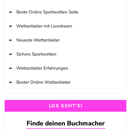
Beste Online Sportwetten Seite
Wettanbieter mit Livestream
Neueste Wettanbieter
Sichere Sportwetten
Wettanbieter Erfahrungen
Bester Online Wettanbieter
LOS GEHT'S!
Finde deinen Buchmacher