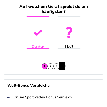
Auf welchem Gerät spielst du am
häufigsten?
Desktop
Mobil
Wett-Bonus Vergleiche
Online Sportwetten Bonus Vergleich