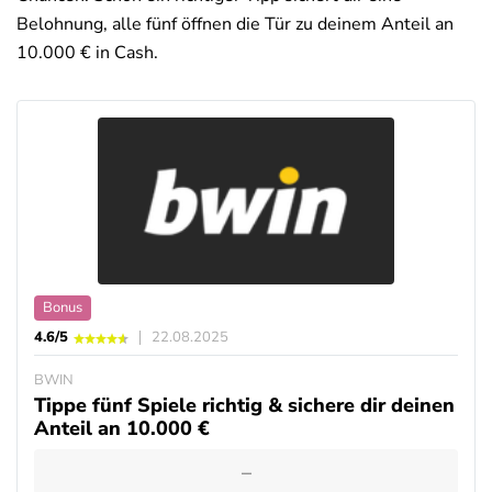
Belohnung, alle fünf öffnen die Tür zu deinem Anteil an
10.000 € in Cash.
Deals
News
Bonus
4.6/5
22.08.2025
BWIN
Tippe fünf Spiele richtig & sichere dir deinen
Anteil an 10.000 €