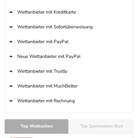
Wettanbieter mit Kreditkarte
Wettanbieter mit Sofortüberweisung
Wettanbieter mit PayPal
Neue Wettanbieter mit PayPal
Wettanbieter mit Trustly
Wettanbieter mit MuchBetter
Wettanbieter mit Rechnung
Top Wettseiten
Top Sportwetten Boni