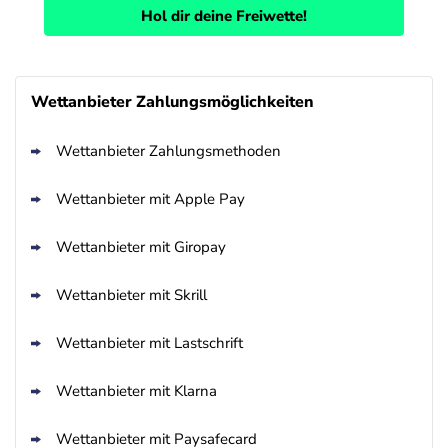
Hol dir deine Freiwette!
Wettanbieter Zahlungsmöglichkeiten
Wettanbieter Zahlungsmethoden
Wettanbieter mit Apple Pay
Wettanbieter mit Giropay
Wettanbieter mit Skrill
Wettanbieter mit Lastschrift
Wettanbieter mit Klarna
Wettanbieter mit Paysafecard