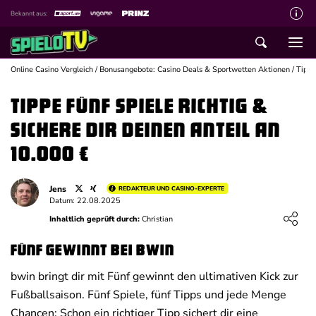
Bekannt aus:
Über spieloTV
Wie wir bewerten
Online Casino Vergleich
/
Bonusangebote: Casino Deals & Sportwetten Aktionen
/
Tippe
Die SpieloTV Crew
Tippe fünf Spiele richtig &
Datenschutzerklärung
sichere dir deinen Anteil an
Haftungsausschluss für Inhalte
10.000 €
Affiliate Disclaimer
Jens
REDAKTEUR UND CASINO-EXPERTE
Schreiber gesucht
Datum: 22.08.2025
Loading ...
Inhaltlich geprüft durch:
Christian
Kontakt mit spieloTV
Spielsucht Hilfe
Fünf gewinnt bei bwin
bwin bringt dir mit Fünf gewinnt den ultimativen Kick zur
Fußballsaison. Fünf Spiele, fünf Tipps und jede Menge
Chancen: Schon ein richtiger Tipp sichert dir eine