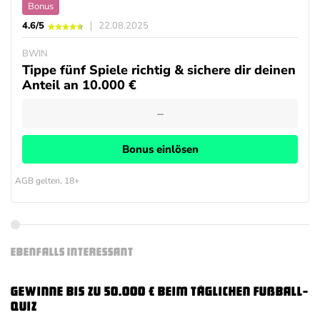
Bonus
4.6/5
22.08.2025
BWIN
Tippe fünf Spiele richtig & sichere dir deinen
Anteil an 10.000 €
Bonus einlösen
AGB gelten, 18+
EBENFALLS INTERESSANT
Gewinne bis zu 50.000 € beim täglichen Fußball-
Quiz