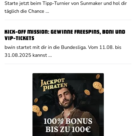
Starte jetzt beim Tipp-Turnier von Sunmaker und hol dir
täglich die Chance ...
Kick-Off Mission: Gewinne Freespins, Boni und
VIP-Tickets
bwin startet mit dir in die Bundesliga. Vom 11.08. bis
31.08.2025 kannst ...