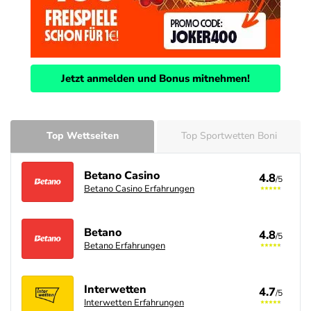
Jetzt anmelden und Bonus mitnehmen!
Top Wettseiten
Top Sportwetten Boni
Betano Casino
4.8
/5
Betano Casino Erfahrungen
Betano
4.8
/5
Betano Erfahrungen
Interwetten
4.7
/5
Interwetten Erfahrungen