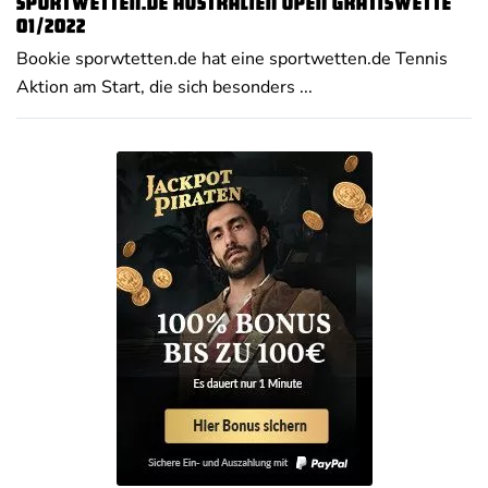
sportwetten.de Australien Open Gratiswette
01/2022
Bookie sporwtetten.de hat eine sportwetten.de Tennis
Aktion am Start, die sich besonders ...