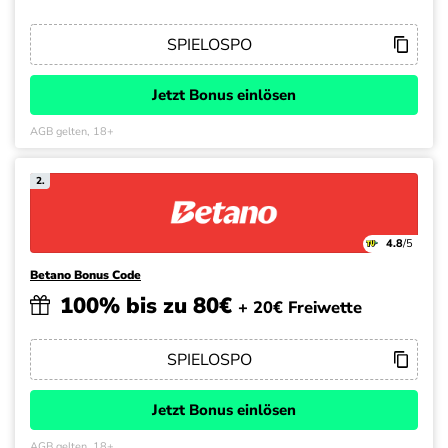
Jetzt Bonus einlösen
AGB gelten, 18+
2.
4.8
/5
Betano Bonus Code
100% bis zu 80€
+ 20€ Freiwette
Jetzt Bonus einlösen
AGB gelten, 18+