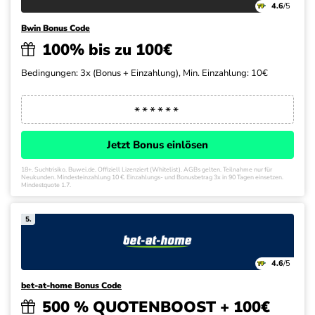
4.6
/5
Bwin Bonus Code
100% bis zu 100€
Bedingungen: 3x (Bonus + Einzahlung), Min. Einzahlung: 10€
Jetzt Bonus einlösen
18+. Suchtrisiko. Buwei.de. Offiziell Lizenziert (Whitelist). AGBs gelten. Teilnahme nur für
Neukunden. Mindesteinzahlung 10 €. Einzahlungs- und Bonusbetrag 3x in 90 Tagen einsetzen.
Mindestquote 1.7.
5.
4.6
/5
bet-at-home Bonus Code
500 % QUOTENBOOST + 100€