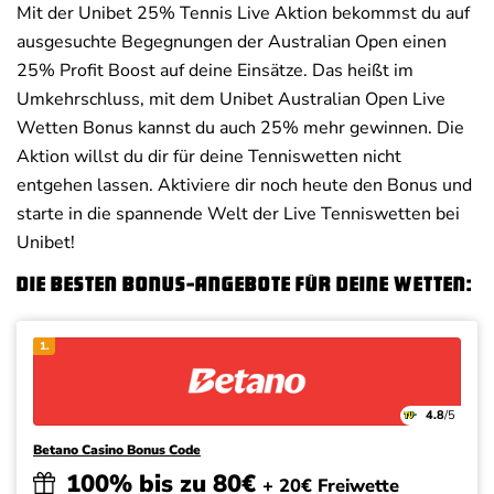
Mit der Unibet 25% Tennis Live Aktion bekommst du auf
ausgesuchte Begegnungen der Australian Open einen
25% Profit Boost auf deine Einsätze. Das heißt im
Umkehrschluss, mit dem Unibet Australian Open Live
Wetten Bonus kannst du auch 25% mehr gewinnen. Die
Aktion willst du dir für deine Tenniswetten nicht
entgehen lassen. Aktiviere dir noch heute den Bonus und
starte in die spannende Welt der Live Tenniswetten bei
Unibet!
Die besten Bonus-Angebote für deine Wetten:
1.
4.8
/5
Betano Casino Bonus Code
100% bis zu 80€
+ 20€ Freiwette