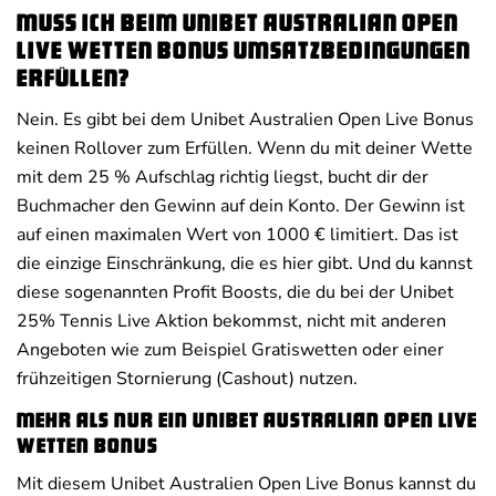
Muss ich beim Unibet Australian Open
Live Wetten Bonus Umsatzbedingungen
erfüllen?
Nein. Es gibt bei dem Unibet Australien Open Live Bonus
keinen Rollover zum Erfüllen. Wenn du mit deiner Wette
mit dem 25 % Aufschlag richtig liegst, bucht dir der
Buchmacher den Gewinn auf dein Konto. Der Gewinn ist
auf einen maximalen Wert von 1000 € limitiert. Das ist
die einzige Einschränkung, die es hier gibt. Und du kannst
diese sogenannten Profit Boosts, die du bei der Unibet
25% Tennis Live Aktion bekommst, nicht mit anderen
Angeboten wie zum Beispiel Gratiswetten oder einer
frühzeitigen Stornierung (Cashout) nutzen.
Mehr als nur ein Unibet Australian Open Live
Wetten Bonus
Mit diesem Unibet Australien Open Live Bonus kannst du