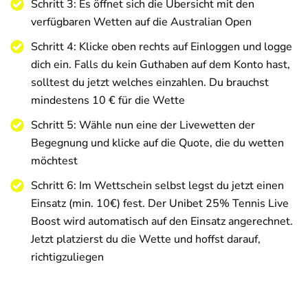
Schritt 3: Es öffnet sich die Übersicht mit den
verfügbaren Wetten auf die Australian Open
Schritt 4: Klicke oben rechts auf Einloggen und logge
dich ein. Falls du kein Guthaben auf dem Konto hast,
solltest du jetzt welches einzahlen. Du brauchst
mindestens 10 € für die Wette
Schritt 5: Wähle nun eine der Livewetten der
Begegnung und klicke auf die Quote, die du wetten
möchtest
Schritt 6: Im Wettschein selbst legst du jetzt einen
Einsatz (min. 10€) fest. Der Unibet 25% Tennis Live
Boost wird automatisch auf den Einsatz angerechnet.
Jetzt platzierst du die Wette und hoffst darauf,
richtigzuliegen