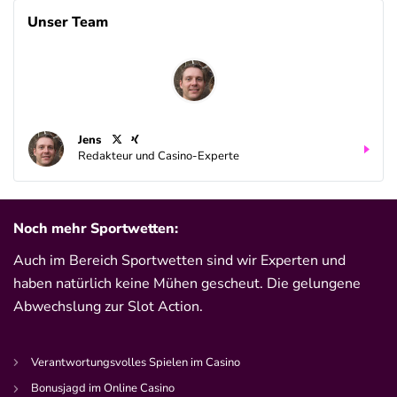
Unser Team
Jens
Redakteur und Casino-Experte
Noch mehr Sportwetten:
Auch im Bereich Sportwetten sind wir Experten und
haben natürlich keine Mühen gescheut. Die gelungene
Abwechslung zur Slot Action.
Verantwortungsvolles Spielen im Casino
Bonusjagd im Online Casino