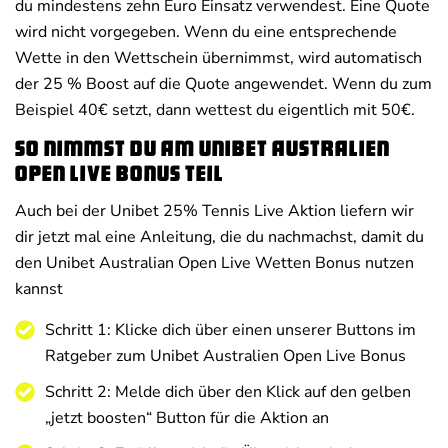
du mindestens zehn Euro Einsatz verwendest. Eine Quote
wird nicht vorgegeben. Wenn du eine entsprechende
Wette in den Wettschein übernimmst, wird automatisch
der 25 % Boost auf die Quote angewendet. Wenn du zum
Beispiel 40€ setzt, dann wettest du eigentlich mit 50€.
So nimmst du am Unibet Australien
Open Live Bonus teil
Auch bei der Unibet 25% Tennis Live Aktion liefern wir
dir jetzt mal eine Anleitung, die du nachmachst, damit du
den Unibet Australian Open Live Wetten Bonus nutzen
kannst
Schritt 1: Klicke dich über einen unserer Buttons im
Ratgeber zum Unibet Australien Open Live Bonus
Schritt 2: Melde dich über den Klick auf den gelben
„jetzt boosten“ Button für die Aktion an