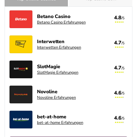
Betano Casino
4.8
/5
Betano Casino Erfahrungen
Interwetten
4.7
/5
Interwetten Erfahrungen
SlotMagie
4.7
/5
SlotMagie Erfahrungen
Novoline
4.6
/5
Novoline Erfahrungen
bet-at-home
4.6
/5
bet-at-home Erfahrungen