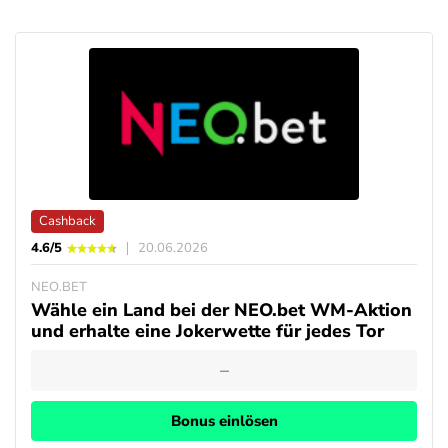
Cashback
4.6/5
20.06.2026
NEO.BET
Wähle ein Land bei der NEO.bet WM-Aktion
und erhalte eine Jokerwette für jedes Tor
Bonus einlösen