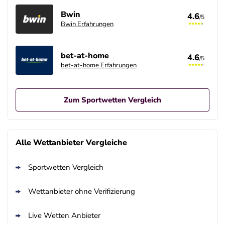
Bwin
4.6
/5
Bwin Erfahrungen
bet-at-home
4.6
/5
bet-at-home Erfahrungen
Zum Sportwetten Vergleich
Betano Casino Bonus
4.8
/5
100% bis zu 80€
Alle Wettanbieter Vergleiche
AGB gelten
Sportwetten Vergleich
Betano Bonus
4.8
/5
100% bis zu 80€
Wettanbieter ohne Verifizierung
AGB gelten
Interwetten Bonus
Live Wetten Anbieter
4.7
/5
100% bis 100€ Neukundenbonus