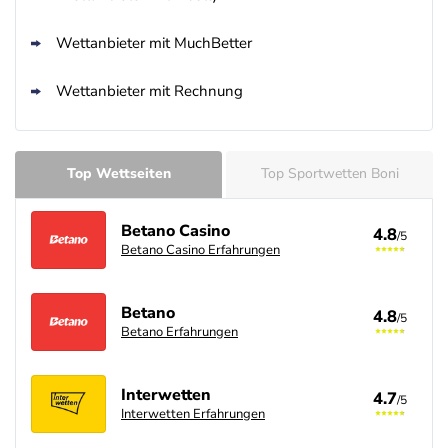
Wettanbieter mit MuchBetter
Wettanbieter mit Rechnung
Top Wettseiten
Top Sportwetten Boni
Betano Casino
4.8
/5
Betano Casino Erfahrungen
Betano
4.8
/5
Betano Erfahrungen
Interwetten
4.7
/5
Interwetten Erfahrungen