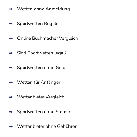
AGB gelten
Wetten ohne Anmeldung
Bwin Bonus
4.6
/5
100% bis zu 100€
Sportwetten Regeln
AGB gelten
Online Buchmacher Vergleich
Sind Sportwetten legal?
bet-at-home Bonus
500 % QUOTENBOOST + 100€
4.6
/5
BONUS
Sportwetten ohne Geld
AGB gelten
Wetten für Anfänger
Zum Sportwetten Bonusvergleich
Wettanbieter Vergleich
Sportwetten ohne Steuern
Wettanbieter ohne Gebühren