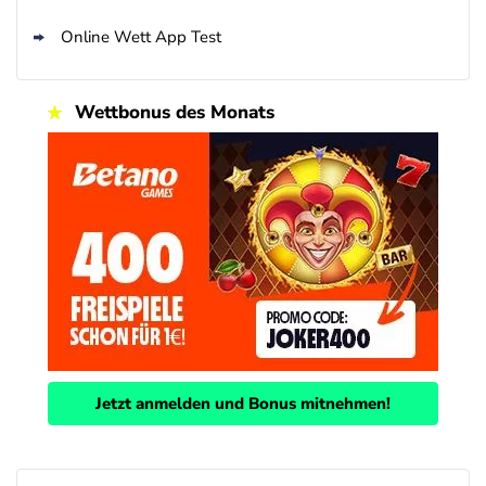
Online Wett App Test
Wettbonus des Monats
Jetzt anmelden und Bonus mitnehmen!