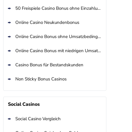
50 Freispiele Casino Bonus ohne Einzahlung
Online Casino Neukundenbonus
Online Casino Bonus ohne Umsatzbedingungen
Online Casino Bonus mit niedrigen Umsatzbedingungen
Casino Bonus für Bestandskunden
Non Sticky Bonus Casinos
Social Casinos
Social Casino Vergleich