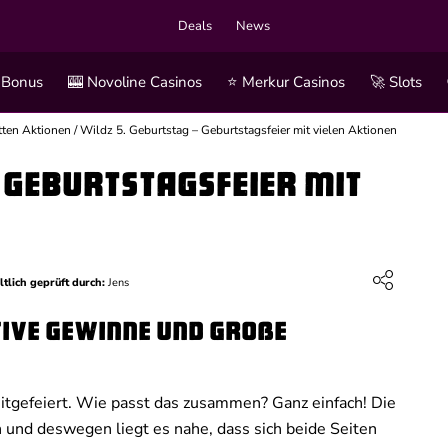
Deals
News
 Bonus
🎰 Novoline Casinos
⭐️ Merkur Casinos
🚀 Slots
tten Aktionen
/
Wildz 5. Geburtstag – Geburtstagsfeier mit vielen Aktionen
🥇 Beste Spielothek finden:
🎁 Beste Boni:
🎁 Spiele & Boni:
🎁 Spiele & Boni:
Top 15 Wettboni
🎰 Beliebte Slots:
– Geburtstagsfeier mit
01.
Neue Online Casinos
Casino mit Startguthaben
Novoline Spiele (Liste)
Merkur Spiele (Liste)
Betano Casino Bonus Code
Books & Bulls (Casinos, Bon
02.
Betano Bonus Code
Bester Online Casino Bonus
Casino Neukundenbonus
Novomatic Spiele (Liste)
Merkur Casino kostenlos spielen
Fruit Mania (Casinos, Bonus
ltlich geprüft durch:
03.
Jens
Interwetten Bonus Code
Casino mit 1 EUR Einzahlung
Casino Bestandskundenbonus
Novoline Casino kostenlos spielen
Merkur Casino Bonus ohne Einzahlung
Monopoly Slot (Casinos, Bo
04.
Bwin Bonus Code
tive Gewinne und große
Legale Online Casinos
Cashback Casino Bonus
Sofort: Novoline Casino 50 Freispiele
Merkur Spielautomaten Tricks
Book of Dead (Casinos, Bon
05.
bet-at-home Bonus Code
Online Casino Auszahlungsquote
Casino Willkommensbonus
Welches Novoline Spiel zahlt am besten?
Welches Merkur Spiel zahlt am besten?
Tizona (Casinos, Bonus, RTP
itgefeiert. Wie passt das zusammen? Ganz einfach! Die
06.
NEO.bet Bonus Code
Online Casino Apps
nd deswegen liegt es nahe, dass sich beide Seiten