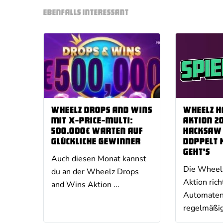
EBENFALLS INTERESSANT
Wheelz Drops and Wins
Wheelz 
mit X-Price-Multi:
Aktion 20
500.000€ warten auf
Hacksaw
glückliche Gewinner
doppelt 
geht’s
Auch diesen Monat kannst
Die Wheel
du an der Wheelz Drops
Aktion rich
and Wins Aktion ...
Automaten
regelmäßig 