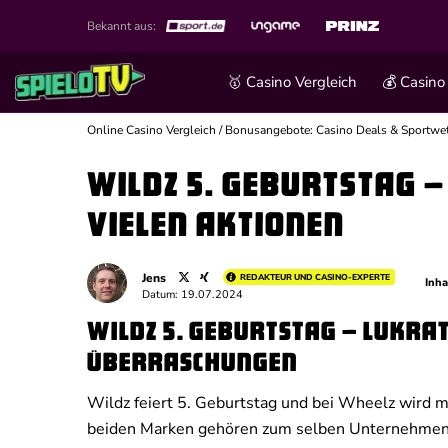
Bekannt aus:
🥇 Casino Vergleich
💰 Casino
Online Casino Vergleich
/
Bonusangebote: Casino Deals & Sportwe
Top10 Spielotheken
Top10 Spielotheken Bonus Codes
🥇 Casinos:
🥇 Casinos:
🎰 Weitere Spiele-Hersteller:
Top 15 Wettanbieter
Wildz 5. Geburtstag 
01.
01.
01.
Novoline Casinos mit PayPal
Merkur Casinos mit PayPal
Gamomat Online Casinos
Betano Casino Erfahrungen
Betano Casino Bonus Code
Betano Casino Erfahrungen
vielen Aktionen
02.
02.
02.
Interwetten Erfahrungen
Interwetten Bonus Code
Betano Erfahrungen
Novoline Casinos mit Paysafe
Merkur Casinos mit Paysafe
NetEnt Online Casinos
Jens
REDAKTEUR UND CASINO-EXPERTE
03.
03.
03.
SlotMagie Erfahrungen
SlotMagie Bonus Code
Interwetten Erfahrungen
Inha
Novoline Casino Tricks
Merkur Casinos mit 5€ Einzahlung
Pragmatic Play Online Casinos
Datum: 19.07.2024
Loading ...
04.
04.
04.
Novoline Erfahrungen
Novoline Bonus Code
Bwin Erfahrungen
Wildz 5. Geburtstag – lukra
Novoline Casino Apps
Neue Merkur Casinos
Neueste Spielautomaten
Überraschungen
05.
05.
05.
bet-at-home Erfahrungen
bet-at-home Bonus Code
bet-at-home Erfahrungen
Book of Ra Deluxe Casinos
Merkur Casino Apps
Casinos & Slots mit hoher RTP
Wildz feiert 5. Geburtstag und bei Wheelz wird m
06.
06.
06.
Jokerstar Erfahrungen
Jokerstar Bonus Code
NEO.bet Erfahrungen
beiden Marken gehören zum selben Unternehmen u