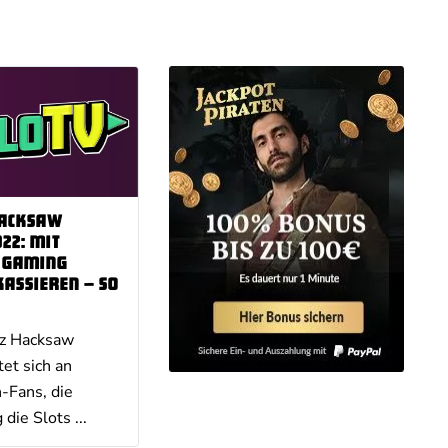
Hacksaw
22: Mit
 Gaming
kassieren – so
z Hacksaw
tet sich an
-Fans, die
die Slots ...