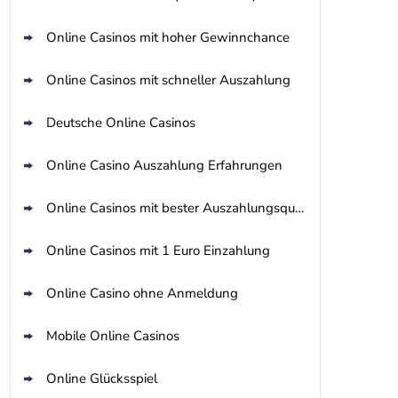
Online Casinos mit hoher Gewinnchance
Online Casinos mit schneller Auszahlung
Deutsche Online Casinos
Online Casino Auszahlung Erfahrungen
Online Casinos mit bester Auszahlungsquote
Online Casinos mit 1 Euro Einzahlung
Online Casino ohne Anmeldung
Mobile Online Casinos
Online Glücksspiel