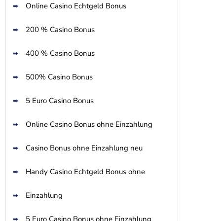
Online Casino Echtgeld Bonus
AGB gelten
SlotMagie Bonus
200 % Casino Bonus
50 Freispiele ohne
4.7
/5
Einzahlung
400 % Casino Bonus
AGB gelten
Novoline Bonus
500% Casino Bonus
200 % Bonus + 10
4.6
/5
Freispiele täglich
5 Euro Casino Bonus
AGB gelten
bet-at-home Bonus
Online Casino Bonus ohne Einzahlung
4.6
/5
100% bis zu 100€
AGB gelten
Casino Bonus ohne Einzahlung neu
Handy Casino Echtgeld Bonus ohne
Zum Casino Bonus Vergleich
Einzahlung
5 Euro Casino Bonus ohne Einzahlung