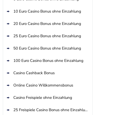
10 Euro Casino Bonus ohne Einzahlung
20 Euro Casino Bonus ohne Einzahlung
25 Euro Casino Bonus ohne Einzahlung
50 Euro Casino Bonus ohne Einzahlung
100 Euro Casino Bonus ohne Einzahlung
Casino Cashback Bonus
Online Casino Willkommensbonus
Casino Freispiele ohne Einzahlung
25 Freispiele Casino Bonus ohne Einzahlung