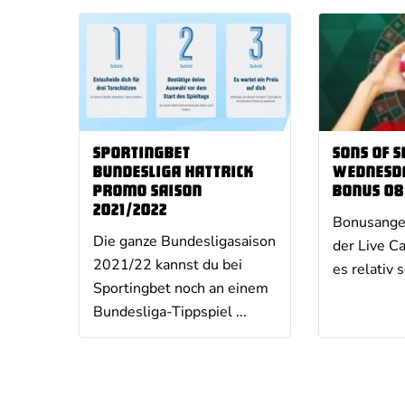
Sportingbet
Sons of S
Bundesliga Hattrick
Wednesda
Promo Saison
Bonus 08
2021/2022
Bonusangeb
Die ganze Bundesligasaison
der Live Ca
2021/22 kannst du bei
es relativ 
Sportingbet noch an einem
Bundesliga-Tippspiel ...