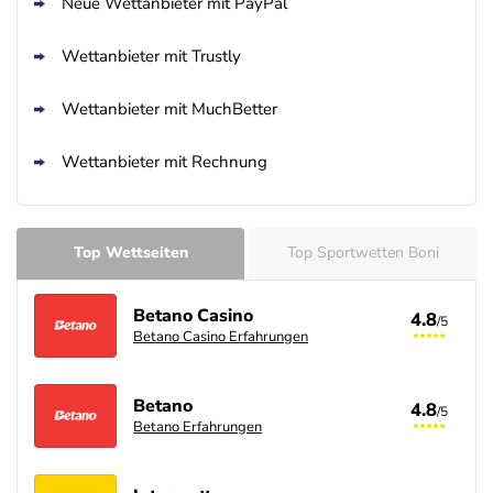
Neue Wettanbieter mit PayPal
Wettanbieter mit Trustly
Wettanbieter mit MuchBetter
Wettanbieter mit Rechnung
Top Wettseiten
Top Sportwetten Boni
Betano Casino
4.8
/5
Betano Casino Erfahrungen
Betano
4.8
/5
Betano Erfahrungen