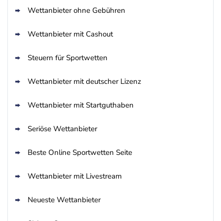
Wettanbieter ohne Gebühren
Wettanbieter mit Cashout
Steuern für Sportwetten
Wettanbieter mit deutscher Lizenz
Wettanbieter mit Startguthaben
Seriöse Wettanbieter
Beste Online Sportwetten Seite
Wettanbieter mit Livestream
Neueste Wettanbieter