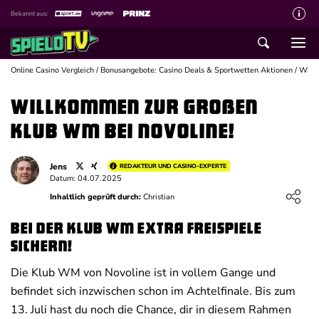
Bekannt aus:
Über spieloTV
Wie wir bewerten
Online Casino Vergleich
/
Bonusangebote: Casino Deals & Sportwetten Aktionen
/
Willk
Die SpieloTV Crew
Willkommen zur großen
Datenschutzerklärung
Klub WM bei Novoline!
Haftungsausschluss für Inhalte
Jens
REDAKTEUR UND CASINO-EXPERTE
Affiliate Disclaimer
Datum: 04.07.2025
Loading ...
Inhaltlich geprüft durch:
Christian
Schreiber gesucht
Kontakt mit spieloTV
Bei der Klub WM extra Freispiele
sichern!
Spielsucht Hilfe
Die Klub WM von Novoline ist in vollem Gange und
befindet sich inzwischen schon im Achtelfinale. Bis zum
13. Juli hast du noch die Chance, dir in diesem Rahmen