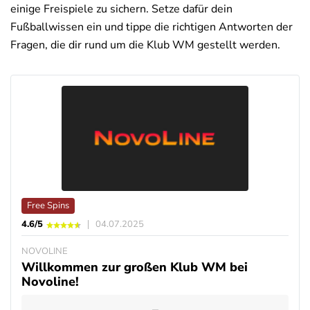
einige Freispiele zu sichern. Setze dafür dein
Fußballwissen ein und tippe die richtigen Antworten der
Fragen, die dir rund um die Klub WM gestellt werden.
Deals
News
Free Spins
4.6/5
04.07.2025
NOVOLINE
Willkommen zur großen Klub WM bei
Novoline!