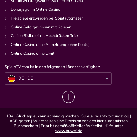
Verantwortungsvolles Spielen im Casino
Bonusjagd im Online Casino
Freispiele erzwingen bei Spielautomaten
Online Geld gewinnen mit Spielen
Casino Risikoleiter: Hochdrücken Tricks
Online Casino ohne Anmeldung (ohne Konto)
Online Casino ohne Limit
SpieloTV.com ist in den folgenden Ländern verfügbar:
DE
Willkommen zur großen Klub WM bei Novoline!
DE
DE
18+ | Glücksspiel kann abhängig machen | Spiele verantwortungsvoll |
AGB gelten | Wir erhalten eine Provision von den hier aufgeführten
Buchmachern | Erlaubt gemäß offizieller Whitelist| Hilfe unter
www.buwei.de