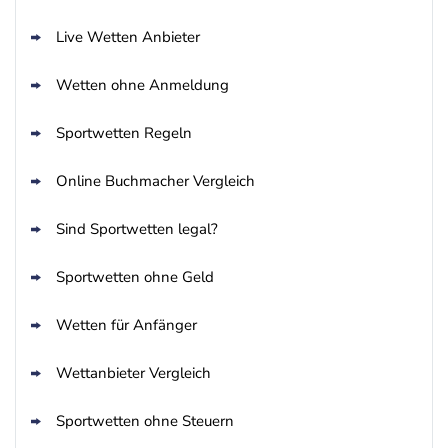
Interwetten Bonus
Live Wetten Anbieter
4.7
/5
100% bis 100€ Neukundenbonus
AGB gelten
Wetten ohne Anmeldung
Bwin Bonus
4.6
/5
100% bis zu 100€
Sportwetten Regeln
AGB gelten
Online Buchmacher Vergleich
Sind Sportwetten legal?
bet-at-home Bonus
500 % QUOTENBOOST + 100€
4.6
/5
BONUS
Sportwetten ohne Geld
AGB gelten
Wetten für Anfänger
Zum Sportwetten Bonusvergleich
Wettanbieter Vergleich
Sportwetten ohne Steuern