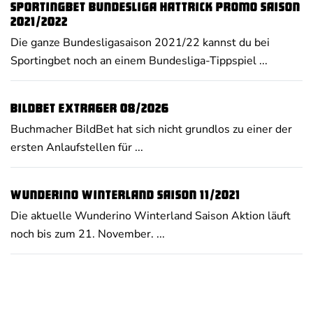
Sportingbet Bundesliga Hattrick Promo Saison
2021/2022
Die ganze Bundesligasaison 2021/22 kannst du bei
Sportingbet noch an einem Bundesliga-Tippspiel ...
BildBet Extra6er 08/2026
Buchmacher BildBet hat sich nicht grundlos zu einer der
ersten Anlaufstellen für ...
Wunderino Winterland Saison 11/2021
Die aktuelle Wunderino Winterland Saison Aktion läuft
noch bis zum 21. November. ...