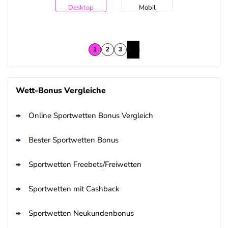
Desktop
Mobil
Wett-Bonus Vergleiche
Online Sportwetten Bonus Vergleich
Bester Sportwetten Bonus
Sportwetten Freebets/Freiwetten
Sportwetten mit Cashback
Sportwetten Neukundenbonus