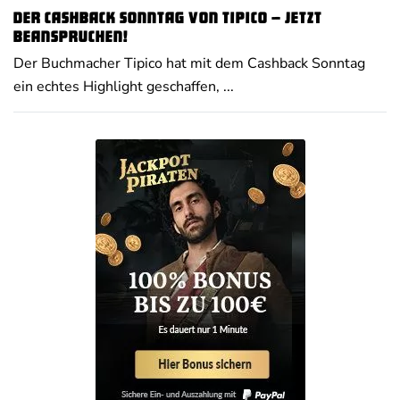
Der Cashback Sonntag von Tipico – jetzt
beanspruchen!
Der Buchmacher Tipico hat mit dem Cashback Sonntag
ein echtes Highlight geschaffen, ...