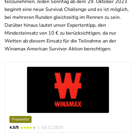
teilzunehmen. Jeden Sonntag ab dem 29. Oktober 2023
beginnt eine neue Survival Challenge und es ist möglich,
bei mehreren Runden gleichzeitig im Rennen zu sein.
Darüber hinaus lautet unser Expertentipp, den
Mindesteinsatz von 10 € zu berücksichtigen, da nur
Wetten ab diesem Einsatz für die Teilnahme an der
Winamax American Survivor Aktion berechtigen.
Freiwette
4.5/5
03.11.2023