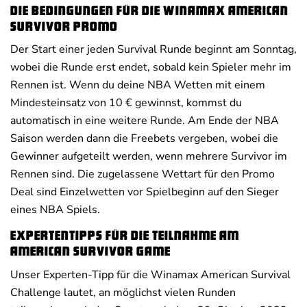
Die Bedingungen für die Winamax American
Survivor Promo
Der Start einer jeden Survival Runde beginnt am Sonntag,
wobei die Runde erst endet, sobald kein Spieler mehr im
Rennen ist. Wenn du deine NBA Wetten mit einem
Mindesteinsatz von 10 € gewinnst, kommst du
automatisch in eine weitere Runde. Am Ende der NBA
Saison werden dann die Freebets vergeben, wobei die
Gewinner aufgeteilt werden, wenn mehrere Survivor im
Rennen sind. Die zugelassene Wettart für den Promo
Deal sind Einzelwetten vor Spielbeginn auf den Sieger
eines NBA Spiels.
Expertentipps für die Teilnahme am
American Survivor Game
Unser Experten-Tipp für die Winamax American Survival
Challenge lautet, an möglichst vielen Runden