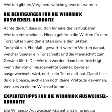
Wetten gibt es Vorgaben, welche gewertet werden.
Die Bedingungen für die Winamax
Auswechsel-Garantie
Achte darauf, dass du dich für eine der verfügbaren
Wetten entscheidest. Hierzu gehören die Wetten für den
Torschützen und den ersten sowie den letzten
Torschützen. Ebenfalls gewertet werden Wetten darauf,
welcher Spieler ein Tor schießt und die Mannschaft zum
Gewinn führt. Die Wetten werden dann berücksichtigt,
wenn der von dir ausgewählte Spieler, bevor er
ausgewechselt wird, noch kein Tor erzielt hat. Damit hast
du die Chance, auch dann noch deine Wette zu gewinnen,
wenn es zu einem Wechsel kommt.
Expertentipps für die Winamax Auswechsel-
Garantie
Die Winamax Auswechsel-Garantie ist eine ideale