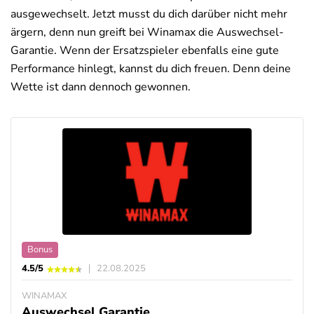
ausgewechselt. Jetzt musst du dich darüber nicht mehr
ärgern, denn nun greift bei Winamax die Auswechsel-
Deals
News
Garantie. Wenn der Ersatzspieler ebenfalls eine gute
Performance hinlegt, kannst du dich freuen. Denn deine
Wette ist dann dennoch gewonnen.
Bonus
4.5/5
22.08.2025
WINAMAX
Auswechsel Garantie