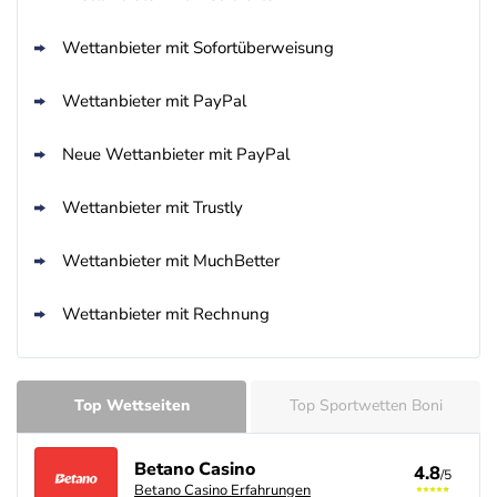
Wettanbieter mit Sofortüberweisung
Wettanbieter mit PayPal
Neue Wettanbieter mit PayPal
Wettanbieter mit Trustly
Wettanbieter mit MuchBetter
Wettanbieter mit Rechnung
Top Wettseiten
Top Sportwetten Boni
Betano Casino
4.8
/5
Betano Casino Erfahrungen