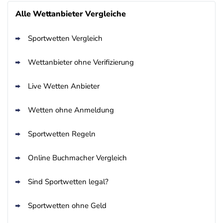
Betano Casino Bonus
4.8
/5
100% bis zu 80€
Alle Wettanbieter Vergleiche
AGB gelten
Sportwetten Vergleich
Betano Bonus
4.8
/5
100% bis zu 80€
Wettanbieter ohne Verifizierung
AGB gelten
Interwetten Bonus
Live Wetten Anbieter
4.7
/5
100% bis 100€ Neukundenbonus
AGB gelten
Wetten ohne Anmeldung
Bwin Bonus
4.6
/5
100% bis zu 100€
Sportwetten Regeln
AGB gelten
Online Buchmacher Vergleich
Sind Sportwetten legal?
bet-at-home Bonus
500 % QUOTENBOOST + 100€
4.6
/5
BONUS
Sportwetten ohne Geld
AGB gelten