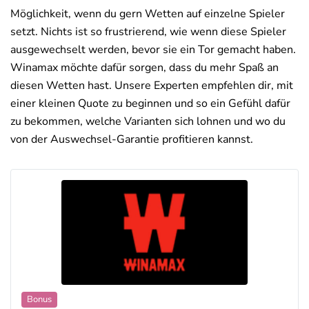
Möglichkeit, wenn du gern Wetten auf einzelne Spieler
setzt. Nichts ist so frustrierend, wie wenn diese Spieler
ausgewechselt werden, bevor sie ein Tor gemacht haben.
Winamax möchte dafür sorgen, dass du mehr Spaß an
diesen Wetten hast. Unsere Experten empfehlen dir, mit
einer kleinen Quote zu beginnen und so ein Gefühl dafür
zu bekommen, welche Varianten sich lohnen und wo du
von der Auswechsel-Garantie profitieren kannst.
Bonus