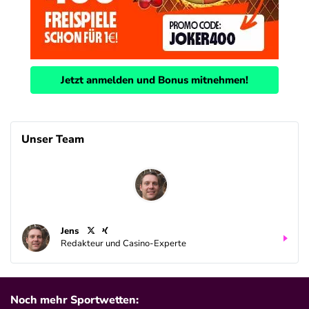
Jetzt anmelden und Bonus mitnehmen!
Unser Team
Jens
Redakteur und Casino-Experte
Noch mehr Sportwetten: