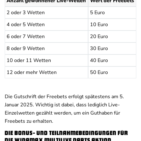
Anzahl gewonnener Live-Wetten
Wert der Freebets
2 oder 3 Wetten
5 Euro
4 oder 5 Wetten
10 Euro
6 oder 7 Wetten
20 Euro
8 oder 9 Wetten
30 Euro
10 oder 11 Wetten
40 Euro
12 oder mehr Wetten
50 Euro
Die Gutschrift der Freebets erfolgt spätestens am 5.
Januar 2025. Wichtig ist dabei, dass lediglich Live-
Einzelwetten gezählt werden, um ein Guthaben für
Freebets zu erhalten.
Die Bonus- und Teilnahmebedingungen für
die Winamax MultiLive Darts Aktion