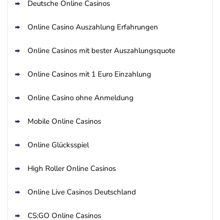
Deutsche Online Casinos
Online Casino Auszahlung Erfahrungen
Online Casinos mit bester Auszahlungsquote
Online Casinos mit 1 Euro Einzahlung
Online Casino ohne Anmeldung
Mobile Online Casinos
Online Glücksspiel
High Roller Online Casinos
Online Live Casinos Deutschland
CS:GO Online Casinos