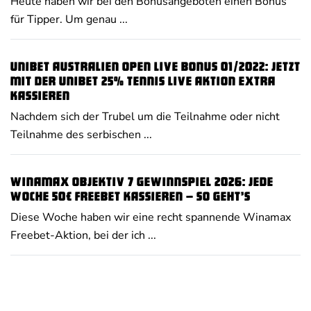
Heute haben wir bei den Bonusangeboten einen Bonus
für Tipper. Um genau ...
Unibet Australien Open Live Bonus 01/2022: Jetzt
mit der Unibet 25% Tennis Live Aktion extra
kassieren
Nachdem sich der Trubel um die Teilnahme oder nicht
Teilnahme des serbischen ...
Winamax Objektiv 7 Gewinnspiel 2026: Jede
Woche 50€ Freebet kassieren – so geht’s
Diese Woche haben wir eine recht spannende Winamax
Freebet-Aktion, bei der ich ...