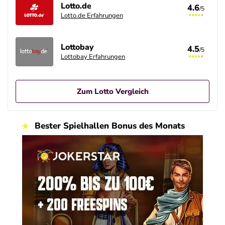
Lotto.de
4.6
/5
Lotto.de Erfahrungen
Lottobay
4.5
/5
Lottobay Erfahrungen
Zum Lotto Vergleich
Postcode Lotterie Bonus
Bester Spielhallen Bonus des Monats
4.6
/5
Tägliche Gewinnchance
AGB gelten
Lotto.de Bonus
4.6
/5
Spielen beim Original
AGB gelten
Lottobay Bonus
4.5
/5
Unschlagbare Auswahl an Lotterien
AGB gelten