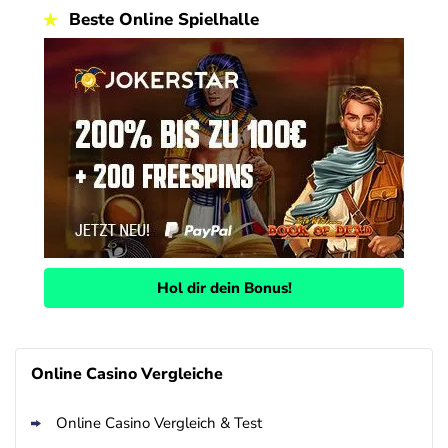
Beste Online Spielhalle
Hol dir dein Bonus!
Online Casino Vergleiche
Online Casino Vergleich & Test