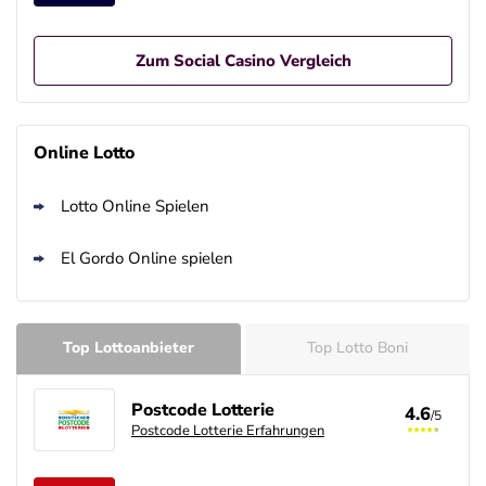
Zum Social Casino Vergleich
Jackpot.de Bonus
4.8
/5
Täglich Hunderttausende Chips gratis
Online Lotto
AGB gelten
Lotto Online Spielen
Löwen Play Fun Bonus
4.8
/5
5.000 gratis LP-Münzen
El Gordo Online spielen
AGB gelten
Huuuge Casino Bonus
4.7
/5
5 Mio. Chips gratis
Top Lottoanbieter
Top Lotto Boni
AGB gelten
Postcode Lotterie
4.6
/5
Postcode Lotterie Erfahrungen