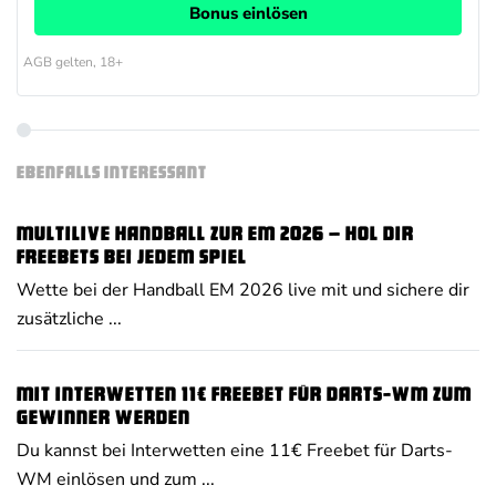
Bonus einlösen
AGB gelten, 18+
EBENFALLS INTERESSANT
MultiLive Handball zur EM 2026 – hol dir
Freebets bei jedem Spiel
Wette bei der Handball EM 2026 live mit und sichere dir
zusätzliche ...
Mit Interwetten 11€ Freebet für Darts-WM zum
Gewinner werden
Du kannst bei Interwetten eine 11€ Freebet für Darts-
WM einlösen und zum ...