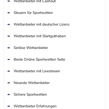
Wettanbieter mit Cashout
Steuern für Sportwetten
Wettanbieter mit deutscher Lizenz
Wettanbieter mit Startguthaben
Seriöse Wettanbieter
Beste Online Sportwetten Seite
Wettanbieter mit Livestream
Neueste Wettanbieter
Sichere Sportwetten
Wettanbieter Erfahrungen