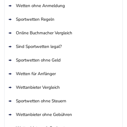
AGB gelten
Wetten ohne Anmeldung
Bwin Bonus
4.6
/5
100% bis zu 100€
Sportwetten Regeln
AGB gelten
Online Buchmacher Vergleich
Sind Sportwetten legal?
bet-at-home Bonus
500 % QUOTENBOOST + 100€
4.6
/5
BONUS
Sportwetten ohne Geld
AGB gelten
Wetten für Anfänger
Zum Sportwetten Bonusvergleich
Wettanbieter Vergleich
Sportwetten ohne Steuern
Wettanbieter ohne Gebühren