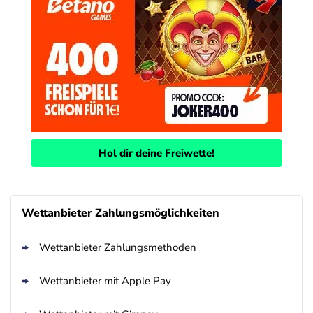
Hol dir deine Freiwette!
Wettanbieter Zahlungsmöglichkeiten
Wettanbieter Zahlungsmethoden
Wettanbieter mit Apple Pay