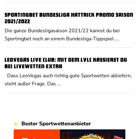
Sportingbet Bundesliga Hattrick Promo Saison
2021/2022
Die ganze Bundesligasaison 2021/22 kannst du bei
Sportingbet noch an einem Bundesliga-Tippspiel ...
LeoVegas Live Club: Mit dem LVLC kassierst du
bei Livewetten extra
Dass LeoVegas auch richtig gute Sportwetten abliefern,
steht außer Frage. Das ...
Bester Sportwettenanbieter