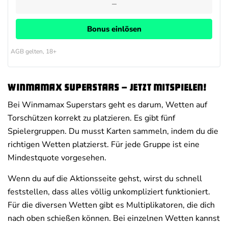
Bonus einlösen
AGB gelten, 18+
Winmamax Superstars – jetzt mitspielen!
Bei Winmamax Superstars geht es darum, Wetten auf
Torschützen korrekt zu platzieren. Es gibt fünf
Spielergruppen. Du musst Karten sammeln, indem du die
richtigen Wetten platzierst. Für jede Gruppe ist eine
Mindestquote vorgesehen.
Wenn du auf die Aktionsseite gehst, wirst du schnell
feststellen, dass alles völlig unkompliziert funktioniert.
Für die diversen Wetten gibt es Multiplikatoren, die dich
nach oben schießen können. Bei einzelnen Wetten kannst