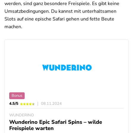
werden, sind ganz besondere Freispiele. Es gibt keine
Umsatzbedingungen. Du kannst mit unterhaltsamen
Slots auf eine epische Safari gehen und fette Beute
Deals
News
machen.
Bonus
4.5/5
08.11.2024
WUNDERINO
Wunderino Epic Safari Spins – wilde
Freispiele warten