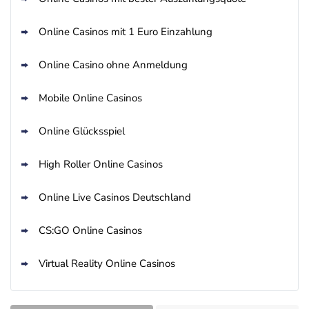
Online Casinos mit 1 Euro Einzahlung
Online Casino ohne Anmeldung
Mobile Online Casinos
Online Glücksspiel
High Roller Online Casinos
Online Live Casinos Deutschland
CS:GO Online Casinos
Virtual Reality Online Casinos