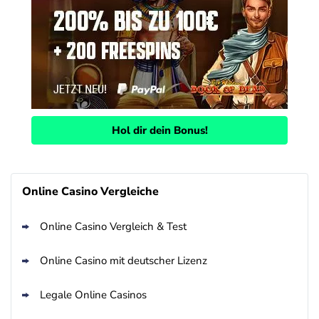
Hol dir dein Bonus!
Online Casino Vergleiche
Online Casino Vergleich & Test
Online Casino mit deutscher Lizenz
Legale Online Casinos