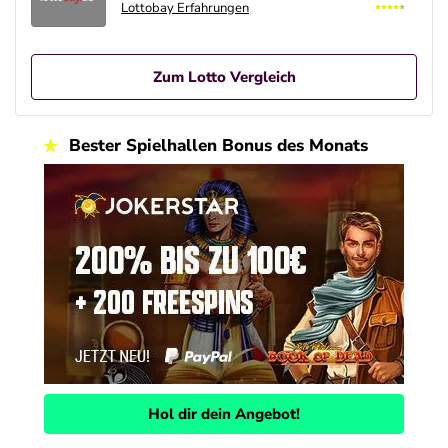
Lottobay Erfahrungen
Zum Lotto Vergleich
Postcode Lotterie Bonus
Bester Spielhallen Bonus des Monats
4.6
/5
Tägliche Gewinnchance
AGB gelten
Lotto.de Bonus
4.6
/5
Spielen beim Original
AGB gelten
Lottobay Bonus
4.5
/5
Unschlagbare Auswahl an Lotterien
AGB gelten
Hol dir dein Angebot!