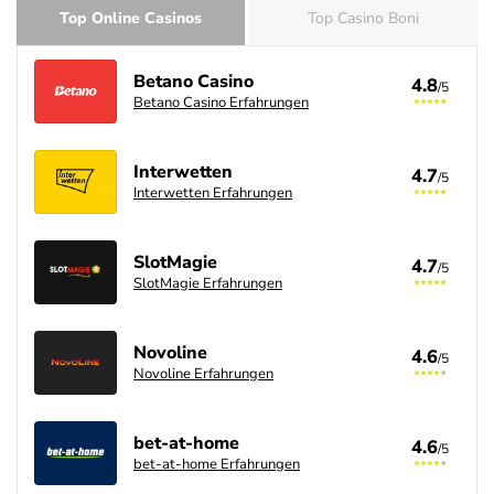
Top Online Casinos
Top Casino Boni
Betano Casino
4.8
/5
Betano Casino Erfahrungen
Interwetten
4.7
/5
Interwetten Erfahrungen
SlotMagie
4.7
/5
SlotMagie Erfahrungen
Novoline
4.6
/5
Novoline Erfahrungen
bet-at-home
4.6
/5
bet-at-home Erfahrungen