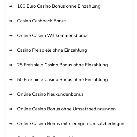
100 Euro Casino Bonus ohne Einzahlung
Casino Cashback Bonus
Online Casino Willkommensbonus
Casino Freispiele ohne Einzahlung
25 Freispiele Casino Bonus ohne Einzahlung
50 Freispiele Casino Bonus ohne Einzahlung
Online Casino Neukundenbonus
Online Casino Bonus ohne Umsatzbedingungen
Online Casino Bonus mit niedrigen Umsatzbedingungen