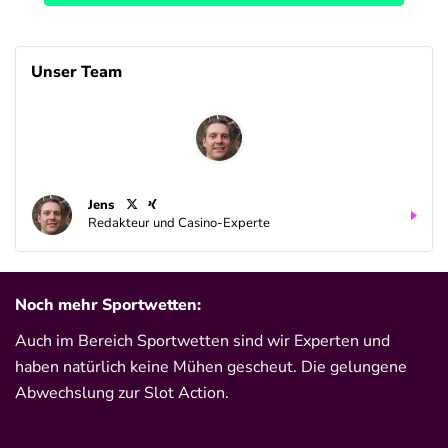
Unser Team
Jens
Redakteur und Casino-Experte
Noch mehr Sportwetten:
Auch im Bereich Sportwetten sind wir Experten und
haben natürlich keine Mühen gescheut. Die gelungene
Abwechslung zur Slot Action.