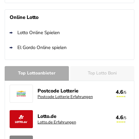
Jackpot.de Bonus
4.8
/5
Täglich Hunderttausende Chips gratis
Online Lotto
AGB gelten
Lotto Online Spielen
Löwen Play Fun Bonus
4.8
/5
5.000 gratis LP-Münzen
El Gordo Online spielen
AGB gelten
Huuuge Casino Bonus
4.7
/5
5 Mio. Chips gratis
Top Lottoanbieter
Top Lotto Boni
AGB gelten
Postcode Lotterie
4.6
/5
Postcode Lotterie Erfahrungen
Lotto.de
4.6
/5
Lotto.de Erfahrungen