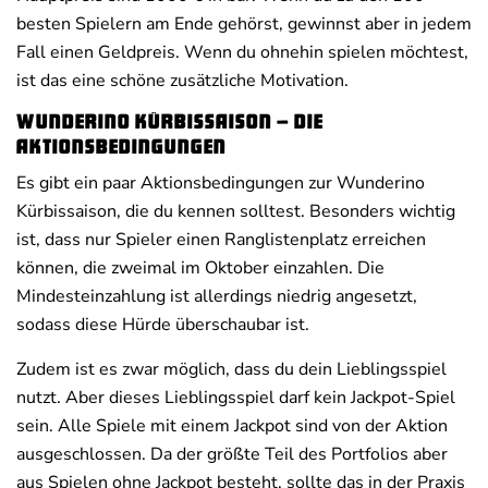
besten Spielern am Ende gehörst, gewinnst aber in jedem
Fall einen Geldpreis. Wenn du ohnehin spielen möchtest,
ist das eine schöne zusätzliche Motivation.
Wunderino Kürbissaison – die
Aktionsbedingungen
Es gibt ein paar Aktionsbedingungen zur Wunderino
Kürbissaison, die du kennen solltest. Besonders wichtig
ist, dass nur Spieler einen Ranglistenplatz erreichen
können, die zweimal im Oktober einzahlen. Die
Mindesteinzahlung ist allerdings niedrig angesetzt,
sodass diese Hürde überschaubar ist.
Zudem ist es zwar möglich, dass du dein Lieblingsspiel
nutzt. Aber dieses Lieblingsspiel darf kein Jackpot-Spiel
sein. Alle Spiele mit einem Jackpot sind von der Aktion
ausgeschlossen. Da der größte Teil des Portfolios aber
aus Spielen ohne Jackpot besteht, sollte das in der Praxis