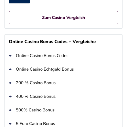
Zum Casino Vergleich
Betano Casino Bonus
4.8
/5
400% bis zu 80€
Online Casino Bonus Codes + Vergleiche
AGB gelten
Online Casino Bonus Codes
Interwetten Bonus
4.7
/5
100% bis zu 100€
Online Casino Echtgeld Bonus
AGB gelten
SlotMagie Bonus
200 % Casino Bonus
4.7
/5
50 Freispiele ohne Einzahlung
AGB gelten
400 % Casino Bonus
Novoline Bonus
4.6
/5
200 % Bonus + 10 Freispiele täglich
500% Casino Bonus
AGB gelten
5 Euro Casino Bonus