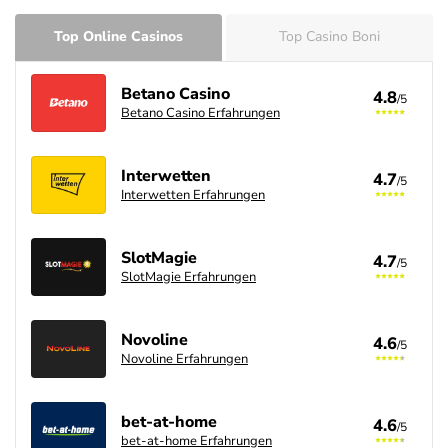
Top Online Casinos
Top Casino Boni
Betano Casino
4.8
/5
Betano Casino Erfahrungen
Interwetten
4.7
/5
Interwetten Erfahrungen
SlotMagie
4.7
/5
SlotMagie Erfahrungen
Novoline
4.6
/5
Novoline Erfahrungen
bet-at-home
4.6
/5
bet-at-home Erfahrungen