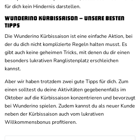
für dich kein Hindernis darstellen.
Wunderino Kürbissaison – unsere besten
Tipps
Die Wunderino Kürbissaison ist eine einfache Aktion, bei
der du dich nicht komplizierte Regeln halten musst. Es
gibt auch keine geheimen Tricks, mit denen du dir einen
besonders lukrativen Ranglistenplatz erschleichen
kannst.
Aber wir haben trotzdem zwei gute Tipps für dich. Zum
einen solltest du deine Aktivitäten gegebenenfalls im
Oktober auf die Kürbissaison konzentrieren und bevorzugt
bei Wunderino spielen. Zudem kannst du als neuer Kunde
neben der Kürbissaison auch vom lukrativen
Willkommensbonus profitieren.