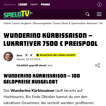
Bekannt aus:
Über spieloTV
Wie wir bewerten
Online Casino Vergleich
/
Bonusangebote: Casino Deals & Sportwetten Aktionen
/
Wunde
Die SpieloTV Crew
Wunderino Kürbissaison –
Datenschutzerklärung
lukrativer 7500 € Preispool
Haftungsausschluss für Inhalte
Jens
REDAKTEUR UND CASINO-EXPERTE
Affiliate Disclaimer
Datum: 10.10.2025
Loading ...
Inhaltlich geprüft durch:
Jens
Schreiber gesucht
Kontakt mit spieloTV
Wunderino Kürbissaison – 100
Geldpreise ausgelobt
Spielsucht Hilfe
Die
Wunderino Kürbissaison
läuft bereits auf
Hochtouren. Bis Ende Oktober kannst du von den
lukrativen Gewinnen, die verteilt werden, profitieren.