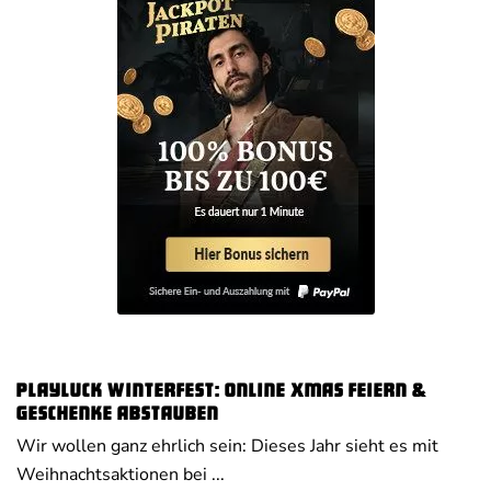
PlayLuck Winterfest: Online Xmas feiern &
Geschenke abstauben
Wir wollen ganz ehrlich sein: Dieses Jahr sieht es mit
Weihnachtsaktionen bei ...