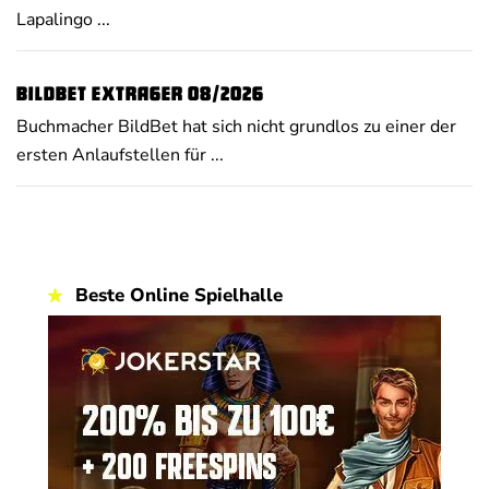
Lapalingo ...
BildBet Extra6er 08/2026
Buchmacher BildBet hat sich nicht grundlos zu einer der
ersten Anlaufstellen für ...
Beste Online Spielhalle