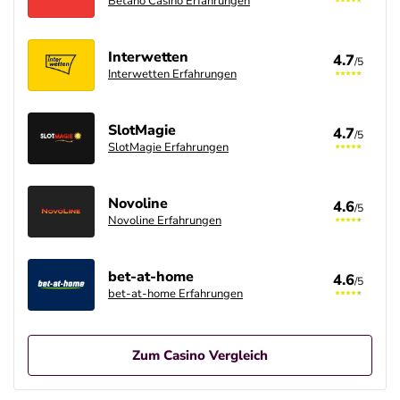
Betano Casino Erfahrungen
Interwetten
4.7
/5
Interwetten Erfahrungen
SlotMagie
4.7
/5
SlotMagie Erfahrungen
Novoline
4.6
/5
Novoline Erfahrungen
bet-at-home
4.6
/5
bet-at-home Erfahrungen
Zum Casino Vergleich