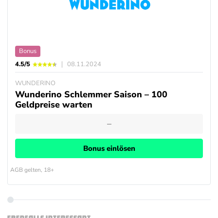
Bonus
4.5/5
08.11.2024
WUNDERINO
Wunderino Schlemmer Saison – 100
Geldpreise warten
Bonus einlösen
AGB gelten, 18+