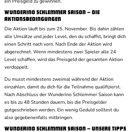
ein Preisgeld zu gewinnen.
Wunderino Schlemmer Saison – die
Aktionsbedingungen
Die Aktion läuft bis zum 25. November. Bis dahin zählen
alle Umsätze und jeder Level, den du schaffst, bringt dich
einen Schritt nach vorn. Nach Ende der Aktion wird
abgerechnet. Wenn mindestens zwei Spieler alle 24
Level schaffen, wird das Preisgeld der gesamten Aktion
verdoppelt.
Du musst mindestens zweimal während der Aktion
einzahlen, damit du dich für die Teilnahme qualifizierst.
Nach Abschluss der Wunderino Schlemmer Saison kann
es bis zu 48 Stunden dauern, bis die Preisgelder
gutgeschrieben werden. Ein wenig Geduld solltest du
also gegebenenfalls mitbringen.
Wunderino Schlemmer Saison – unsere Tipps