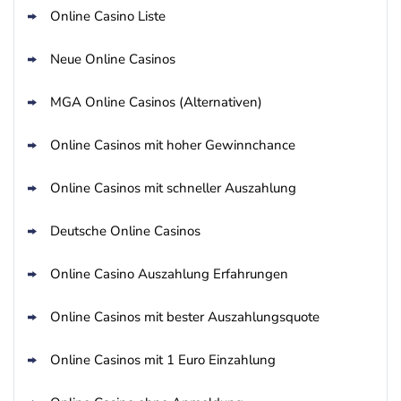
Online Casino Liste
Neue Online Casinos
MGA Online Casinos (Alternativen)
Online Casinos mit hoher Gewinnchance
Online Casinos mit schneller Auszahlung
Deutsche Online Casinos
Online Casino Auszahlung Erfahrungen
Online Casinos mit bester Auszahlungsquote
Online Casinos mit 1 Euro Einzahlung