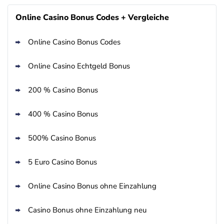
Betano Casino Bonus
4.8
/5
400% bis zu 80€
Online Casino Bonus Codes + Vergleiche
AGB gelten
Online Casino Bonus Codes
Interwetten Bonus
4.7
/5
100% bis zu 100€
Online Casino Echtgeld Bonus
AGB gelten
SlotMagie Bonus
200 % Casino Bonus
4.7
/5
50 Freispiele ohne Einzahlung
AGB gelten
400 % Casino Bonus
Novoline Bonus
4.6
/5
200 % Bonus + 10 Freispiele täglich
500% Casino Bonus
AGB gelten
5 Euro Casino Bonus
bet-at-home Bonus
4.6
/5
100% bis zu 100€
Online Casino Bonus ohne Einzahlung
AGB gelten
Casino Bonus ohne Einzahlung neu
Zum Casino Bonus Vergleich