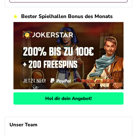
Postcode Lotterie Bonus
Bester Spielhallen Bonus des Monats
4.6
/5
Tägliche Gewinnchance
AGB gelten
Lotto.de Bonus
4.6
/5
Spielen beim Original
AGB gelten
Lottobay Bonus
4.5
/5
Unschlagbare Auswahl an Lotterien
AGB gelten
Hol dir dein Angebot!
Unser Team