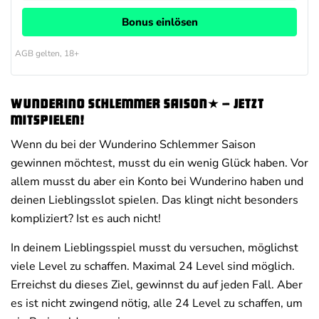
Bonus einlösen
AGB gelten, 18+
Wunderino Schlemmer Saison – jetzt
mitspielen!
Wenn du bei der Wunderino Schlemmer Saison
gewinnen möchtest, musst du ein wenig Glück haben. Vor
allem musst du aber ein Konto bei Wunderino haben und
deinen Lieblingsslot spielen. Das klingt nicht besonders
kompliziert? Ist es auch nicht!
In deinem Lieblingsspiel musst du versuchen, möglichst
viele Level zu schaffen. Maximal 24 Level sind möglich.
Erreichst du dieses Ziel, gewinnst du auf jeden Fall. Aber
es ist nicht zwingend nötig, alle 24 Level zu schaffen, um