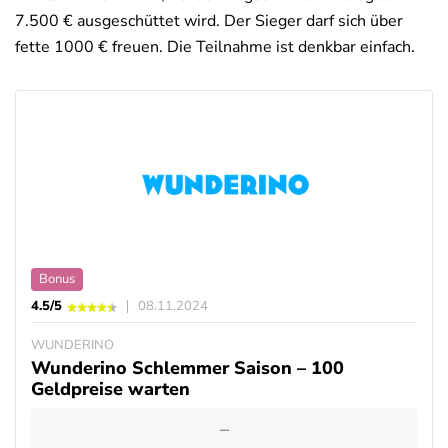
7.500 € ausgeschüttet wird. Der Sieger darf sich über
fette 1000 € freuen. Die Teilnahme ist denkbar einfach.
Deals
News
Bonus
4.5/5
08.11.2024
WUNDERINO
Wunderino Schlemmer Saison – 100
Geldpreise warten