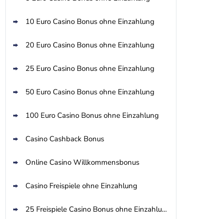
10 Euro Casino Bonus ohne Einzahlung
20 Euro Casino Bonus ohne Einzahlung
25 Euro Casino Bonus ohne Einzahlung
50 Euro Casino Bonus ohne Einzahlung
100 Euro Casino Bonus ohne Einzahlung
Casino Cashback Bonus
Online Casino Willkommensbonus
Casino Freispiele ohne Einzahlung
25 Freispiele Casino Bonus ohne Einzahlung