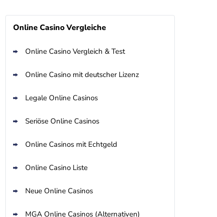
Paysafecard Online Casinos
15 EURO Casino Bonus ohne Einzahlung
Wettanbieter mit Paysafecard
Online Casino Vergleiche
Beliebte Ratgeber:
Klarna Online Casinos
20 EURO Casino Bonus ohne Einzahlung
Neteller Online Casinos
25 EURO Casino Bonus ohne Einzahlung
Sportwetten Tipps (aktuell & kostenlos)
Online Casino Vergleich & Test
Muchbetter Online Casinos
30 EURO Casino Bonus ohne Einzahlung
Sportwetten Strategien
Online Casino mit deutscher Lizenz
Skrill Online Casinos
35 EURO Casino Bonus ohne Einzahlung
Kombiwetten Strategie
Legale Online Casinos
Giropay Online Casinos
50 EURO Casino Bonus ohne Einzahlung
Systemwetten Strategie
Seriöse Online Casinos
Kreditkarten Online Casinos
5 EURO Gratis Casino Startguthaben
Value Bets Erfahrungen & Strategie
Online Casinos mit Echtgeld
Online Casino auf Rechnung
Casino Startguthaben ohne Einzahlung
Surebets Erfahrungen & Strategie
Online Casino Liste
Casino mit Banküberweisung
Unbekannte Online Casinos mit Bonus ohne Einzahlung
Neue Online Casinos
MGA Online Casinos (Alternativen)