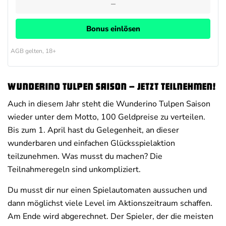
Bonus einlösen
AGB gelten, 18+
Wunderino Tulpen Saison – jetzt teilnehmen!
Auch in diesem Jahr steht die Wunderino Tulpen Saison
wieder unter dem Motto, 100 Geldpreise zu verteilen.
Bis zum 1. April hast du Gelegenheit, an dieser
wunderbaren und einfachen Glücksspielaktion
teilzunehmen. Was musst du machen? Die
Teilnahmeregeln sind unkompliziert.
Du musst dir nur einen Spielautomaten aussuchen und
dann möglichst viele Level im Aktionszeitraum schaffen.
Am Ende wird abgerechnet. Der Spieler, der die meisten