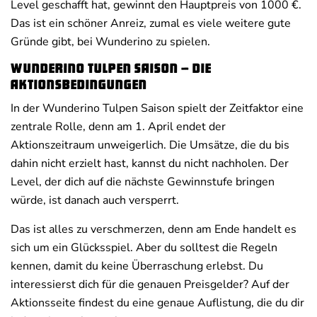
Level geschafft hat, gewinnt den Hauptpreis von 1000 €.
Das ist ein schöner Anreiz, zumal es viele weitere gute
Gründe gibt, bei Wunderino zu spielen.
Wunderino Tulpen Saison – die
Aktionsbedingungen
In der Wunderino Tulpen Saison spielt der Zeitfaktor eine
zentrale Rolle, denn am 1. April endet der
Aktionszeitraum unweigerlich. Die Umsätze, die du bis
dahin nicht erzielt hast, kannst du nicht nachholen. Der
Level, der dich auf die nächste Gewinnstufe bringen
würde, ist danach auch versperrt.
Das ist alles zu verschmerzen, denn am Ende handelt es
sich um ein Glücksspiel. Aber du solltest die Regeln
kennen, damit du keine Überraschung erlebst. Du
interessierst dich für die genauen Preisgelder? Auf der
Aktionsseite findest du eine genaue Auflistung, die du dir