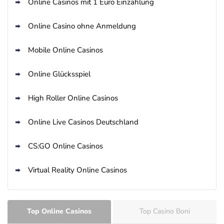
Online Casinos mit 1 Euro Einzahlung
Online Casino ohne Anmeldung
Mobile Online Casinos
Online Glücksspiel
High Roller Online Casinos
Online Live Casinos Deutschland
CS:GO Online Casinos
Virtual Reality Online Casinos
Top Online Casinos
Top Casino Boni