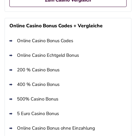
Betano Casino Bonus
4.8
/5
400% bis zu 80€
Online Casino Bonus Codes + Vergleiche
AGB gelten
Online Casino Bonus Codes
Interwetten Bonus
4.7
/5
100% bis zu 100€
Online Casino Echtgeld Bonus
AGB gelten
SlotMagie Bonus
200 % Casino Bonus
4.7
/5
50 Freispiele ohne Einzahlung
AGB gelten
400 % Casino Bonus
Novoline Bonus
4.6
/5
200 % Bonus + 10 Freispiele täglich
500% Casino Bonus
AGB gelten
5 Euro Casino Bonus
bet-at-home Bonus
4.6
/5
100% bis zu 100€
Online Casino Bonus ohne Einzahlung
AGB gelten