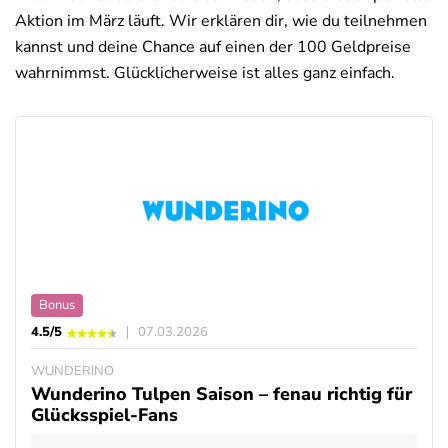
Aktion im März läuft. Wir erklären dir, wie du teilnehmen
kannst und deine Chance auf einen der 100 Geldpreise
Deals
News
wahrnimmst. Glücklicherweise ist alles ganz einfach.
Bonus
4.5/5
07.03.2026
WUNDERINO
Wunderino Tulpen Saison – fenau richtig für
Glücksspiel-Fans