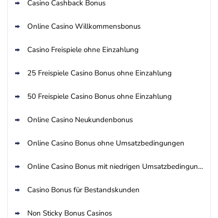
Casino Cashback Bonus
Online Casino Willkommensbonus
Casino Freispiele ohne Einzahlung
25 Freispiele Casino Bonus ohne Einzahlung
50 Freispiele Casino Bonus ohne Einzahlung
Online Casino Neukundenbonus
Online Casino Bonus ohne Umsatzbedingungen
Online Casino Bonus mit niedrigen Umsatzbedingungen
Casino Bonus für Bestandskunden
Non Sticky Bonus Casinos