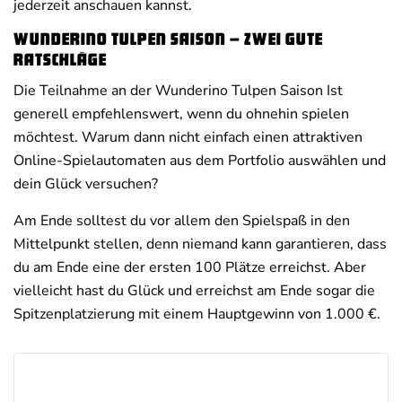
jederzeit anschauen kannst.
Wunderino Tulpen Saison – zwei gute
Ratschläge
Die Teilnahme an der Wunderino Tulpen Saison Ist
generell empfehlenswert, wenn du ohnehin spielen
möchtest. Warum dann nicht einfach einen attraktiven
Online-Spielautomaten aus dem Portfolio auswählen und
dein Glück versuchen?
Am Ende solltest du vor allem den Spielspaß in den
Mittelpunkt stellen, denn niemand kann garantieren, dass
du am Ende eine der ersten 100 Plätze erreichst. Aber
vielleicht hast du Glück und erreichst am Ende sogar die
Spitzenplatzierung mit einem Hauptgewinn von 1.000 €.