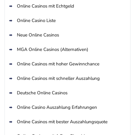
Online Casinos mit Echtgeld
Online Casino Liste
Neue Online Casinos
MGA Online Casinos (Alternativen)
Online Casinos mit hoher Gewinnchance
Online Casinos mit schneller Auszahlung
Deutsche Online Casinos
Online Casino Auszahlung Erfahrungen
Online Casinos mit bester Auszahlungsquote