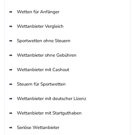
AGB gelten
Wetten für Anfänger
Zum Sportwetten Bonusvergleich
Wettanbieter Vergleich
Sportwetten ohne Steuern
Wettanbieter ohne Gebühren
Wettanbieter mit Cashout
Steuern für Sportwetten
Wettanbieter mit deutscher Lizenz
Wettanbieter mit Startguthaben
Seriöse Wettanbieter