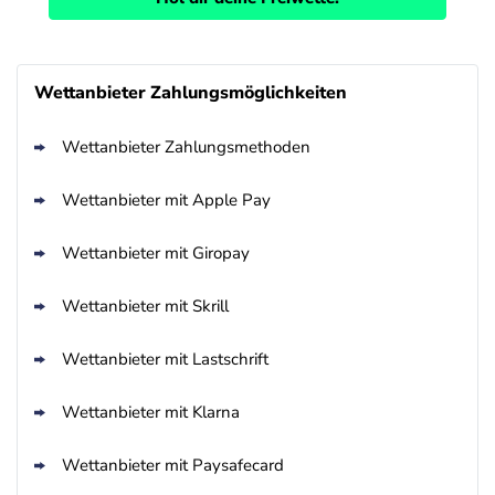
Wettanbieter Zahlungsmöglichkeiten
Wettanbieter Zahlungsmethoden
Wettanbieter mit Apple Pay
Wettanbieter mit Giropay
Wettanbieter mit Skrill
Wettanbieter mit Lastschrift
Wettanbieter mit Klarna
Wettanbieter mit Paysafecard