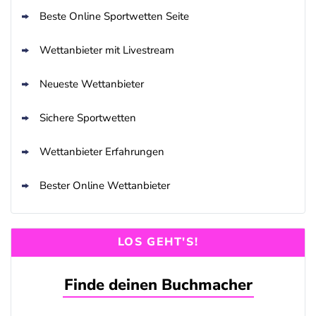
Beste Online Sportwetten Seite
Wettanbieter mit Livestream
Neueste Wettanbieter
Sichere Sportwetten
Wettanbieter Erfahrungen
Bester Online Wettanbieter
LOS GEHT'S!
Finde deinen Buchmacher