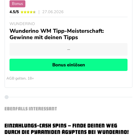
Bonus
4.5/5
27.06.2026
WUNDERINO
Wunderino WM Tipp-Meisterschaft:
Gewinne mit deinen Tipps
Bonus einlösen
AGB gelten, 18+
EBENFALLS INTERESSANT
Einzahlungs-Cash Spins – Finde deinen Weg
durch die Pyramiden Ägyptens bei Wunderino!