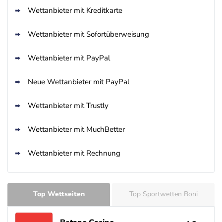
Wettanbieter mit Kreditkarte
Wettanbieter mit Sofortüberweisung
Wettanbieter mit PayPal
Neue Wettanbieter mit PayPal
Wettanbieter mit Trustly
Wettanbieter mit MuchBetter
Wettanbieter mit Rechnung
Top Wettseiten
Top Sportwetten Boni