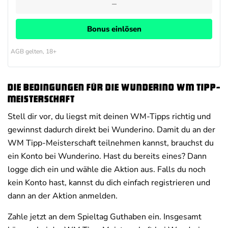
Bonus einlösen
AGB gelten, 18+
Die Bedingungen für die Wunderino WM Tipp-
Meisterschaft
Stell dir vor, du liegst mit deinen WM-Tipps richtig und
gewinnst dadurch direkt bei Wunderino. Damit du an der
WM Tipp-Meisterschaft teilnehmen kannst, brauchst du
ein Konto bei Wunderino. Hast du bereits eines? Dann
logge dich ein und wähle die Aktion aus. Falls du noch
kein Konto hast, kannst du dich einfach registrieren und
dann an der Aktion anmelden.
Zahle jetzt an dem Spieltag Guthaben ein. Insgesamt