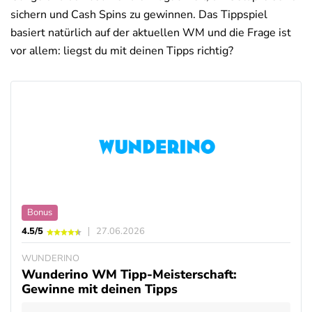
sichern und Cash Spins zu gewinnen. Das Tippspiel
basiert natürlich auf der aktuellen WM und die Frage ist
Deals
News
vor allem: liegst du mit deinen Tipps richtig?
Bonus
4.5/5
27.06.2026
WUNDERINO
Wunderino WM Tipp-Meisterschaft:
Gewinne mit deinen Tipps