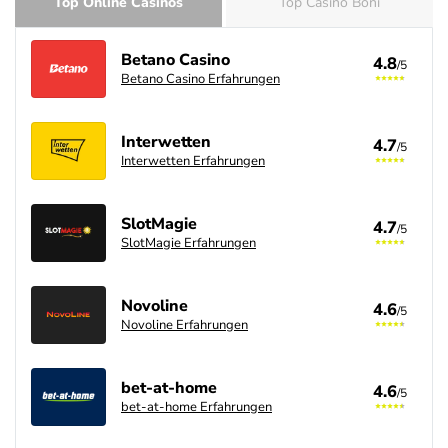
Top Online Casinos
Top Casino Boni
Betano Casino
4.8
/5
Betano Casino Erfahrungen
Interwetten
4.7
/5
Interwetten Erfahrungen
SlotMagie
4.7
/5
SlotMagie Erfahrungen
Novoline
4.6
/5
Novoline Erfahrungen
bet-at-home
4.6
/5
bet-at-home Erfahrungen