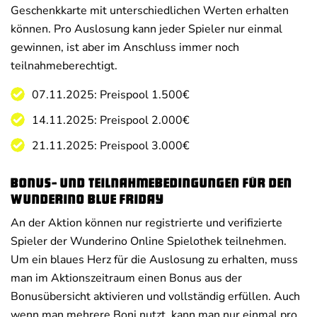
Geschenkkarte mit unterschiedlichen Werten erhalten
können. Pro Auslosung kann jeder Spieler nur einmal
gewinnen, ist aber im Anschluss immer noch
teilnahmeberechtigt.
07.11.2025: Preispool 1.500€
14.11.2025: Preispool 2.000€
21.11.2025: Preispool 3.000€
Bonus- und Teilnahmebedingungen für den
Wunderino Blue Friday
An der Aktion können nur registrierte und verifizierte
Spieler der Wunderino Online Spielothek teilnehmen.
Um ein blaues Herz für die Auslosung zu erhalten, muss
man im Aktionszeitraum einen Bonus aus der
Bonusübersicht aktivieren und vollständig erfüllen. Auch
wenn man mehrere Boni nutzt, kann man nur einmal pro