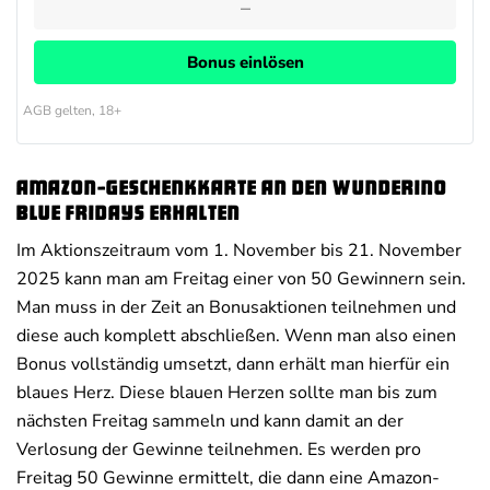
Bonus einlösen
AGB gelten, 18+
Amazon-Geschenkkarte an den Wunderino
Blue Fridays erhalten
Im Aktionszeitraum vom 1. November bis 21. November
2025 kann man am Freitag einer von 50 Gewinnern sein.
Man muss in der Zeit an Bonusaktionen teilnehmen und
diese auch komplett abschließen. Wenn man also einen
Bonus vollständig umsetzt, dann erhält man hierfür ein
blaues Herz. Diese blauen Herzen sollte man bis zum
nächsten Freitag sammeln und kann damit an der
Verlosung der Gewinne teilnehmen. Es werden pro
Freitag 50 Gewinne ermittelt, die dann eine Amazon-