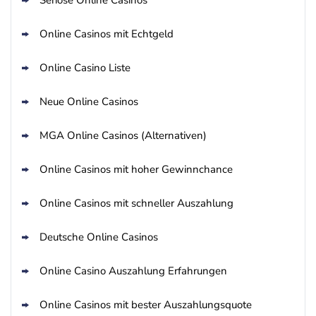
Online Casinos mit Echtgeld
Online Casino Liste
Neue Online Casinos
MGA Online Casinos (Alternativen)
Online Casinos mit hoher Gewinnchance
Online Casinos mit schneller Auszahlung
Deutsche Online Casinos
Online Casino Auszahlung Erfahrungen
Online Casinos mit bester Auszahlungsquote