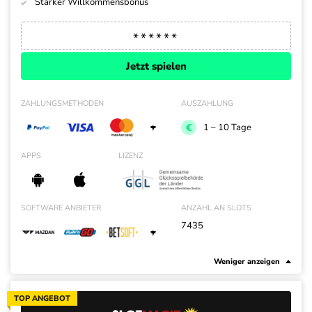
Starker Willkommensbonus
Jetzt spielen
ZAHLUNGSMETHODEN
AUSZAHLUNG
+
1 – 10 Tage
APPS
LIZENZ
SOFTWARE ANBIETER
ANZAHL AN SLOTS
7435
+
Weniger anzeigen
TOP ANGEBOT