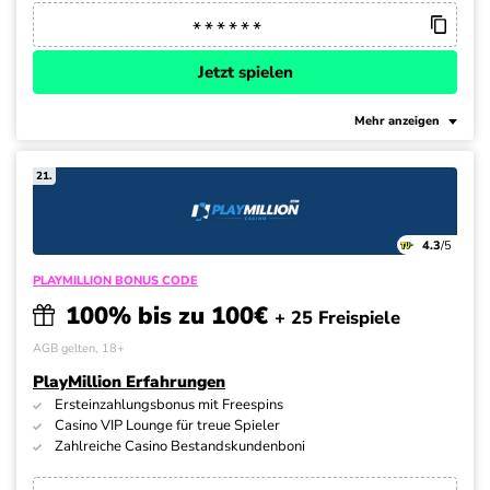
Jetzt spielen
Mehr anzeigen
21.
4.3
/5
PLAYMILLION BONUS CODE
100% bis zu 100€
+ 25 Freispiele
AGB gelten, 18+
PlayMillion Erfahrungen
Ersteinzahlungsbonus mit Freespins
Casino VIP Lounge für treue Spieler
Zahlreiche Casino Bestandskundenboni