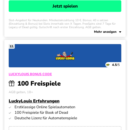
Jetzt spielen
Slot-Angebot für Neukunden. Mindesteinzahlung 10 €. Bonus: 40 x setzen
(Einzahlung & Bonus) bei Slots innerhalb von X Tagen. FreeSpins sind 7 Tage für
Legacy of Dead gültig. Gutschrift nach erster Einzahlung. AGB gelten.
Mehr anzeigen
12.
4.5
/5
LUCKYLOUIS BONUS CODE
100 Freispiele
AGB gelten, 18+
LuckyLouis Erfahrungen
Erstklassige Online Spielautomaten
100 Freispiele für Book of Dead
Deutsche Lizenz für Automatenspiele