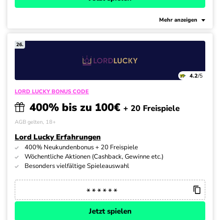
Mehr anzeigen
26.
4.2
/5
LORD LUCKY BONUS CODE
400% bis zu 100€
+ 20 Freispiele
AGB gelten, 18+
Lord Lucky Erfahrungen
400% Neukundenbonus + 20 Freispiele
Wöchentliche Aktionen (Cashback, Gewinne etc.)
Besonders vielfältige Spieleauswahl
Jetzt spielen