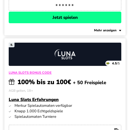
Jetzt spielen
Mehr anzeigen
9.
4.5
/5
LUNA SLOTS BONUS CODE
100% bis zu 100€
+ 50 Freispiele
AGB gelten, 18+
Luna Slots Erfahrungen
Merkur Spielautomaten verfügbar
Knapp 1.000 Echtgeldspiele
Spielautomaten Turniere