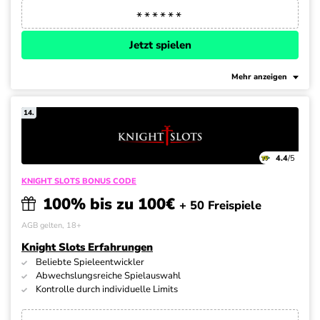
Jetzt spielen
Mehr anzeigen
14.
4.4
/5
KNIGHT SLOTS BONUS CODE
100% bis zu 100€
+ 50 Freispiele
AGB gelten, 18+
Knight Slots Erfahrungen
Beliebte Spieleentwickler
Abwechslungsreiche Spielauswahl
Kontrolle durch individuelle Limits