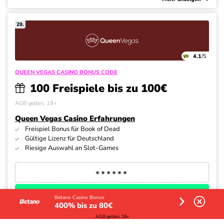
29.
4.1
/5
QUEEN VEGAS CASINO BONUS CODE
100 Freispiele bis zu 100€
AGB gelten, 18+
Queen Vegas Casino Erfahrungen
Freispiel Bonus für Book of Dead
Gültige Lizenz für Deutschland
Riesige Auswahl an Slot-Games
Jetzt spielen
Betano Casino Bonus
400% bis zu 80€
Mehr anzeigen
AGB gelten, 18+