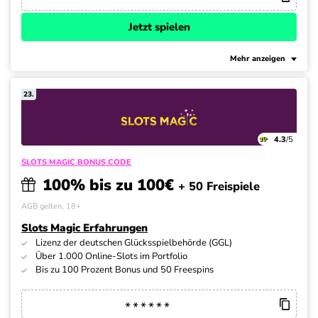
Jetzt spielen
Mehr anzeigen
23.
4.3
/5
SLOTS MAGIC BONUS CODE
100% bis zu 100€
+ 50 Freispiele
AGB gelten, 18+
Slots Magic Erfahrungen
Lizenz der deutschen Glücksspielbehörde (GGL)
Über 1.000 Online-Slots im Portfolio
Bis zu 100 Prozent Bonus und 50 Freespins