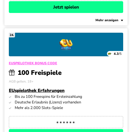
Jetzt spielen
Mehr anzeigen
24.
4.3
/5
EUSPIELOTHEK BONUS CODE
100 Freispiele
AGB gelten, 18+
EUspielothek Erfahrungen
Bis zu 100 Freespins für Ersteinzahlung
Deutsche Erlaubnis (Lizenz) vorhanden
Mehr als 2.000 Slots-Spiele