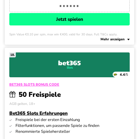
Jetzt spielen
Spin Value €0.10 per spin, max win €400, valid for 30 days. Full T&Cs apply.
Mehr anzeigen
18.
4.4
/5
BET365 SLOTS BONUS CODE
50 Freispiele
AGB gelten, 18+
Bet365 Slots Erfahrungen
Freispiele bei der ersten Einzahlung
Filterfunktionen, um passende Spiele zu finden
Renommierte Spielehersteller