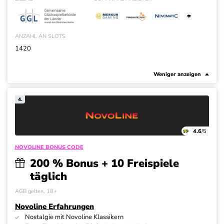
+
ANZAHL AN SLOTS
1420
Weniger anzeigen
4.
4.6
/5
NOVOLINE BONUS CODE
200 % Bonus + 10 Freispiele
täglich
AGB gelten, 18+
Novoline Erfahrungen
Nostalgie mit Novoline Klassikern