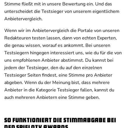
Stimme fließt mit in unsere Bewertung ein. Und das
unterscheidet die Testsieger von unserem eigentlichem
Anbietervergleich.
Deals
News
Wenn wir im Anbietervergleich die Portale von unseren
Redakteuren testen lassen, dann von echten Experten,
die genau wissen, worauf es ankommt. Bei unseren
Testsiegern hingegen interessiert uns, wie du für die von
uns empfohlenen Anbieter abstimmst. Du kannst bei
jedem der Testsieger, den du auf den einzelnen
Testsieger Seiten findest, eine Stimme pro Anbieter
abgeben. Wenn du der Meinung bist, dass mehrere
Anbieter in die Kategorie Testsieger fallen, kannst du
auch mehreren Anbietern eine Stimme geben.
So funktioniert die Stimmabgabe bei
den SpieloTV Awards