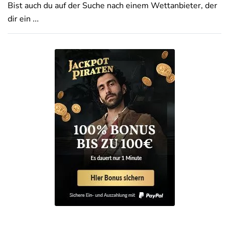
Bist auch du auf der Suche nach einem Wettanbieter, der
dir ein ...