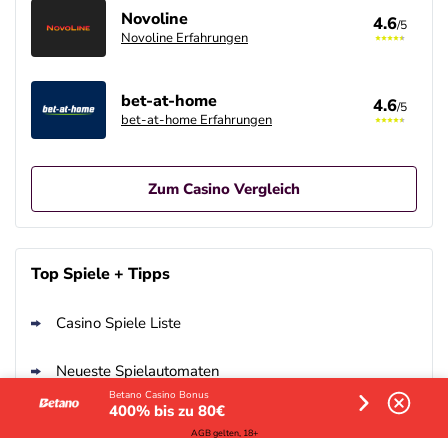
Novoline
4.6
/5
Novoline Erfahrungen
bet-at-home
4.6
/5
bet-at-home Erfahrungen
Zum Casino Vergleich
Betano Casino Bonus
4.8
/5
400% bis zu 80€
Top Spiele + Tipps
AGB gelten
Casino Spiele Liste
Interwetten Bonus
4.7
/5
100% bis zu 100€
Neueste Spielautomaten
AGB gelten
Betano Casino Bonus
400% bis zu 80€
SlotMagie Bonus
Spielautomaten Tricks
4.7
/5
50 Freispiele ohne Einzahlung
AGB gelten, 18+