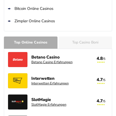
Bitcoin Online Casinos
Zimpler Online Casinos
Top Online Casinos
Top Casino Boni
Betano Casino
4.8
/5
Betano Casino Erfahrungen
Interwetten
4.7
/5
Interwetten Erfahrungen
SlotMagie
4.7
/5
SlotMagie Erfahrungen