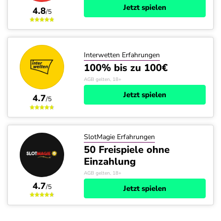
Jetzt spielen
4.8
/5
Interwetten Erfahrungen
100% bis zu 100€
AGB gelten, 18+
Jetzt spielen
4.7
/5
SlotMagie Erfahrungen
50 Freispiele ohne
Einzahlung
AGB gelten, 18+
4.7
/5
Jetzt spielen