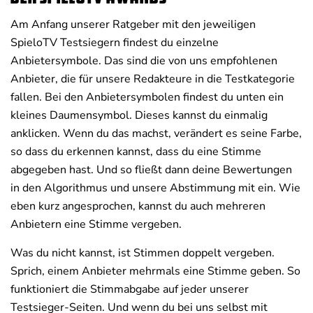
Am Anfang unserer Ratgeber mit den jeweiligen
SpieloTV Testsiegern findest du einzelne
Anbietersymbole. Das sind die von uns empfohlenen
Anbieter, die für unsere Redakteure in die Testkategorie
fallen. Bei den Anbietersymbolen findest du unten ein
kleines Daumensymbol. Dieses kannst du einmalig
anklicken. Wenn du das machst, verändert es seine Farbe,
so dass du erkennen kannst, dass du eine Stimme
abgegeben hast. Und so fließt dann deine Bewertungen
in den Algorithmus und unsere Abstimmung mit ein. Wie
eben kurz angesprochen, kannst du auch mehreren
Anbietern eine Stimme vergeben.
Was du nicht kannst, ist Stimmen doppelt vergeben.
Sprich, einem Anbieter mehrmals eine Stimme geben. So
funktioniert die Stimmabgabe auf jeder unserer
Testsieger-Seiten. Und wenn du bei uns selbst mit