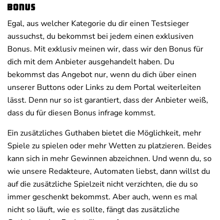
Bonus
Egal, aus welcher Kategorie du dir einen Testsieger
aussuchst, du bekommst bei jedem einen exklusiven
Bonus. Mit exklusiv meinen wir, dass wir den Bonus für
dich mit dem Anbieter ausgehandelt haben. Du
bekommst das Angebot nur, wenn du dich über einen
unserer Buttons oder Links zu dem Portal weiterleiten
lässt. Denn nur so ist garantiert, dass der Anbieter weiß,
dass du für diesen Bonus infrage kommst.
Ein zusätzliches Guthaben bietet die Möglichkeit, mehr
Spiele zu spielen oder mehr Wetten zu platzieren. Beides
kann sich in mehr Gewinnen abzeichnen. Und wenn du, so
wie unsere Redakteure, Automaten liebst, dann willst du
auf die zusätzliche Spielzeit nicht verzichten, die du so
immer geschenkt bekommst. Aber auch, wenn es mal
nicht so läuft, wie es sollte, fängt das zusätzliche