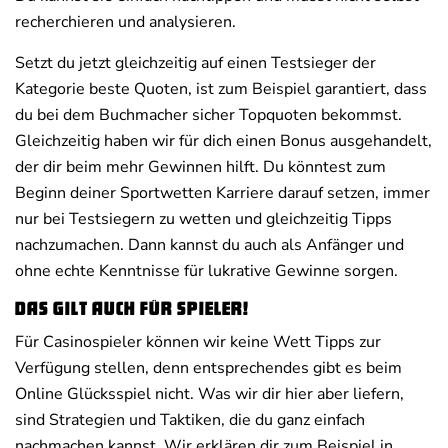
recherchieren und analysieren.
Setzt du jetzt gleichzeitig auf einen Testsieger der
Kategorie beste Quoten, ist zum Beispiel garantiert, dass
du bei dem Buchmacher sicher Topquoten bekommst.
Gleichzeitig haben wir für dich einen Bonus ausgehandelt,
der dir beim mehr Gewinnen hilft. Du könntest zum
Beginn deiner Sportwetten Karriere darauf setzen, immer
nur bei Testsiegern zu wetten und gleichzeitig Tipps
nachzumachen. Dann kannst du auch als Anfänger und
ohne echte Kenntnisse für lukrative Gewinne sorgen.
Das gilt auch für Spieler!
Für Casinospieler können wir keine Wett Tipps zur
Verfügung stellen, denn entsprechendes gibt es beim
Online Glücksspiel nicht. Was wir dir hier aber liefern,
sind Strategien und Taktiken, die du ganz einfach
nachmachen kannst. Wir erklären dir zum Beispiel in