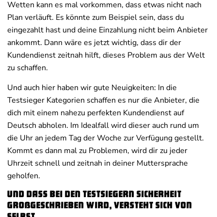
Wetten kann es mal vorkommen, dass etwas nicht nach
Plan verläuft. Es könnte zum Beispiel sein, dass du
eingezahlt hast und deine Einzahlung nicht beim Anbieter
ankommt. Dann wäre es jetzt wichtig, dass dir der
Kundendienst zeitnah hilft, dieses Problem aus der Welt
zu schaffen.
Und auch hier haben wir gute Neuigkeiten: In die
Testsieger Kategorien schaffen es nur die Anbieter, die
dich mit einem nahezu perfekten Kundendienst auf
Deutsch abholen. Im Idealfall wird dieser auch rund um
die Uhr an jedem Tag der Woche zur Verfügung gestellt.
Kommt es dann mal zu Problemen, wird dir zu jeder
Uhrzeit schnell und zeitnah in deiner Muttersprache
geholfen.
Und dass bei den Testsiegern Sicherheit
großgeschrieben wird, versteht sich von