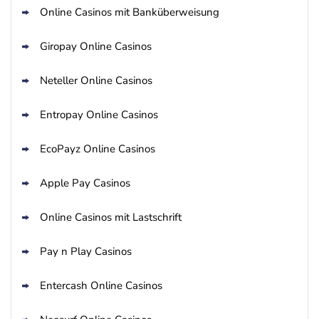
Online Casinos mit Banküberweisung
Giropay Online Casinos
Neteller Online Casinos
Entropay Online Casinos
EcoPayz Online Casinos
Apple Pay Casinos
Online Casinos mit Lastschrift
Pay n Play Casinos
Entercash Online Casinos