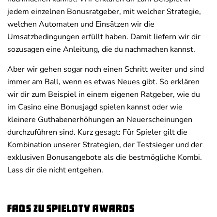
jedem einzelnen Bonusratgeber, mit welcher Strategie,
welchen Automaten und Einsätzen wir die
Umsatzbedingungen erfüllt haben. Damit liefern wir dir
sozusagen eine Anleitung, die du nachmachen kannst.
Aber wir gehen sogar noch einen Schritt weiter und sind
immer am Ball, wenn es etwas Neues gibt. So erklären
wir dir zum Beispiel in einem eigenen Ratgeber, wie du
im Casino eine Bonusjagd spielen kannst oder wie
kleinere Guthabenerhöhungen an Neuerscheinungen
durchzuführen sind. Kurz gesagt: Für Spieler gilt die
Kombination unserer Strategien, der Testsieger und der
exklusiven Bonusangebote als die bestmögliche Kombi.
Lass dir die nicht entgehen.
FAQs zu SpieloTV Awards