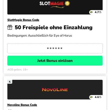
4.7
/5
SlotMagie Bonus Code
50 Freispiele ohne Einzahlung
Bedingungen: Ausschließlich für Eye of Horus
Jetzt Bonus einlösen
AGB gelten, 18+
4.
4.6
/5
Novoline Bonus Code