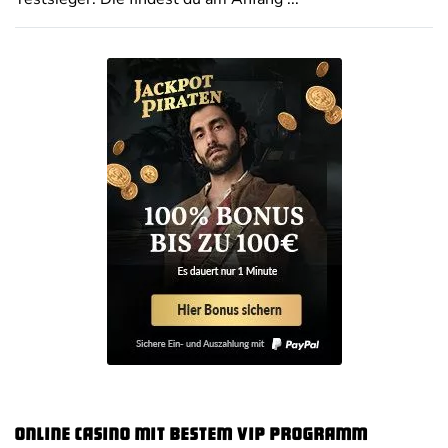
Online Casino mit bestem ViP Programm