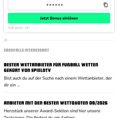
Jetzt Bonus einlösen
AGB gelten, 18+
EBENFALLS INTERESSANT
Bester Wettanbieter für Fußball Wetten
gekürt von SpieloTV
Bist auch du auf der Suche nach einem Wettanbieter, der
dir ein ...
Anbieter mit den besten Wettquoten 08/2026
Herzstück unserer Award-Sektion sind hier unsere
Testsieger. Die findest du am Anfang ...