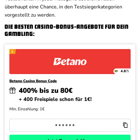
überhaupt eine Chance, in den Testsiegerkategorien
vorgestellt zu werden.
Die besten Casino-Bonus-Angebote für dein
Gambling:
1.
4.8
/5
Betano Casino Bonus Code
400% bis zu 80€
+ 400 Freispiele schon für 1€!
Min. Einzahlung: 1€