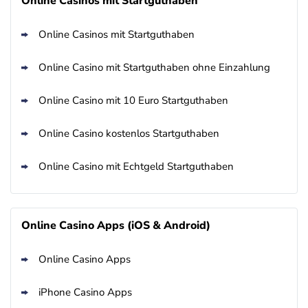
Online Casinos mit Startguthaben
Online Casinos mit Startguthaben
Online Casino mit Startguthaben ohne Einzahlung
Online Casino mit 10 Euro Startguthaben
Online Casino kostenlos Startguthaben
Online Casino mit Echtgeld Startguthaben
Online Casino Apps (iOS & Android)
Online Casino Apps
iPhone Casino Apps