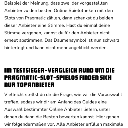
Beispiel der Meinung, dass zwei der vorgestellten
Anbieter zu den besten Online Spielotheken mit den
Slots von Pragmatic zählen, dann schenkst du beiden
dieser Anbieter eine Stimme. Hast du einmal deine
Stimme vergeben, kannst du für den Anbieter nicht
erneut abstimmen. Das Daumensymbol ist nun schwarz
hinterlegt und kann nicht mehr angeklickt werden.
Im Testsieger-Vergleich rund um die
Pragmatic-Slot-Spielos finden sich
nur Topanbieter
Vielleicht stellst du dir die Frage, wie wir die Vorauswahl
treffen, sodass wir dir am Anfang des Guides eine
Auswahl bestimmter Online Anbieter liefern, unter
denen du dann die Besten bewerten kannst. Hier gehen
wir folgendermaßen vor. Alle Anbieter erfüllen maximale