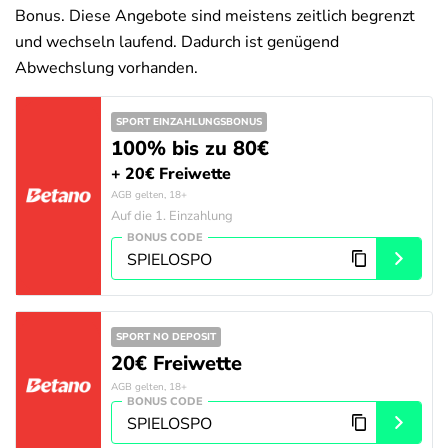
Bonus. Diese Angebote sind meistens zeitlich begrenzt
und wechseln laufend. Dadurch ist genügend
Abwechslung vorhanden.
SPORT EINZAHLUNGSBONUS
100% bis zu 80€
+ 20€ Freiwette
AGB gelten, 18+
Auf die 1. Einzahlung
BONUS CODE
SPORT NO DEPOSIT
20€ Freiwette
AGB gelten, 18+
BONUS CODE