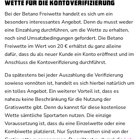
Wette für die Kontoverifizierung
Bei der Betano Freiwette handelt es sich um ein
besonders interessantes Angebot. Denn du musst weder
eine Einzahlung durchführen, um die Wette zu erhalten,
noch sind Umsatzbedingungen gefordert. Die Betano
Freiwette im Wert von 20 € erhältst du ganz alleine
dafür, dass du als neuer Kunde ein Konto eröffnest und im
Anschluss die Kontoverifizierung durchführst.
Da spätestens bei jeder Auszahlung die Verifizierung
sowieso vonnöten ist, handelt es sich hierbei natürlich um
ein tolles Angebot. Ein weiterer Vorteil ist, dass es
nahezu keine Beschränkung für die Nutzung der
Gratiswette gibt. Denn du kannst für diese kostenlose
Wette sämtliche Sportarten nutzen. Die einzige
Voraussetzung ist, dass du eine Einzelwette oder eine
Kombiwette platzierst. Nur Systemwetten sind von der