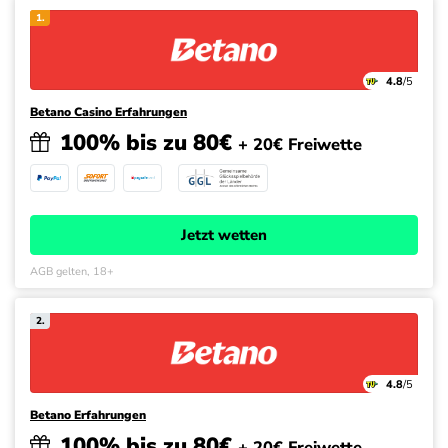
1.
4.8
/5
Betano Casino Erfahrungen
100% bis zu 80€
+ 20€ Freiwette
Jetzt wetten
AGB gelten, 18+
2.
4.8
/5
Betano Erfahrungen
100% bis zu 80€
+ 20€ Freiwette