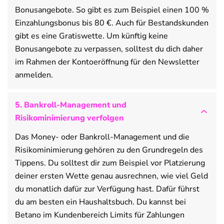
Bonusangebote. So gibt es zum Beispiel einen 100 %
Einzahlungsbonus bis 80 €. Auch für Bestandskunden
gibt es eine Gratiswette. Um künftig keine
Bonusangebote zu verpassen, solltest du dich daher
im Rahmen der Kontoeröffnung für den Newsletter
anmelden.
5. Bankroll-Management und
Risikominimierung verfolgen
Das Money- oder Bankroll-Management und die
Risikominimierung gehören zu den Grundregeln des
Tippens. Du solltest dir zum Beispiel vor Platzierung
deiner ersten Wette genau ausrechnen, wie viel Geld
du monatlich dafür zur Verfügung hast. Dafür führst
du am besten ein Haushaltsbuch. Du kannst bei
Betano im Kundenbereich Limits für Zahlungen