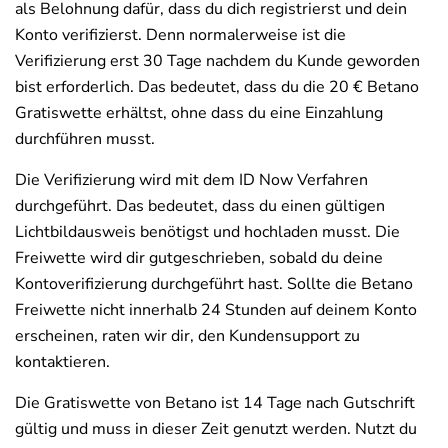
als Belohnung dafür, dass du dich registrierst und dein
Konto verifizierst. Denn normalerweise ist die
Verifizierung erst 30 Tage nachdem du Kunde geworden
bist erforderlich. Das bedeutet, dass du die 20 € Betano
Gratiswette erhältst, ohne dass du eine Einzahlung
durchführen musst.
Die Verifizierung wird mit dem ID Now Verfahren
durchgeführt. Das bedeutet, dass du einen gültigen
Lichtbildausweis benötigst und hochladen musst. Die
Freiwette wird dir gutgeschrieben, sobald du deine
Kontoverifizierung durchgeführt hast. Sollte die Betano
Freiwette nicht innerhalb 24 Stunden auf deinem Konto
erscheinen, raten wir dir, den Kundensupport zu
kontaktieren.
Die Gratiswette von Betano ist 14 Tage nach Gutschrift
gültig und muss in dieser Zeit genutzt werden. Nutzt du