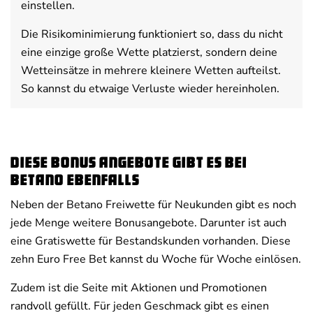
einstellen.
Die Risikominimierung funktioniert so, dass du nicht
eine einzige große Wette platzierst, sondern deine
Wetteinsätze in mehrere kleinere Wetten aufteilst.
So kannst du etwaige Verluste wieder hereinholen.
Diese Bonus Angebote gibt es bei
Betano ebenfalls
Neben der Betano Freiwette für Neukunden gibt es noch
jede Menge weitere Bonusangebote. Darunter ist auch
eine Gratiswette für Bestandskunden vorhanden. Diese
zehn Euro Free Bet kannst du Woche für Woche einlösen.
Zudem ist die Seite mit Aktionen und Promotionen
randvoll gefüllt. Für jeden Geschmack gibt es einen