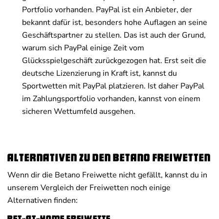
Portfolio vorhanden. PayPal ist ein Anbieter, der
bekannt dafür ist, besonders hohe Auflagen an seine
Geschäftspartner zu stellen. Das ist auch der Grund,
warum sich PayPal einige Zeit vom
Glücksspielgeschäft zurückgezogen hat. Erst seit die
deutsche Lizenzierung in Kraft ist, kannst du
Sportwetten mit PayPal platzieren. Ist daher PayPal
im Zahlungsportfolio vorhanden, kannst von einem
sicheren Wettumfeld ausgehen.
Alternativen zu den Betano Freiwetten
Wenn dir die Betano Freiwette nicht gefällt, kannst du in
unserem Vergleich der Freiwetten noch einige
Alternativen finden: