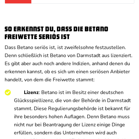
So erkennst du, dass die Betano
Freiwette seriös ist
Dass Betano seriös ist, ist zweifelsohne festzustellen.
Denn schließlich ist Betano von Darmstadt aus lizenziert.
Es gibt aber auch noch andere Indizien, anhand denen du
erkennen kannst, ob es sich um einen seriösen Anbieter
handelt, von dem die Freiwette stammt:
Lizenz
: Betano ist im Besitz einer deutschen
Glücksspiellizenz, die von der Behörde in Darmstadt
stammt. Diese Regulierungsbehörde ist bekannt für
ihre besonders hohen Auflagen. Denn Betano muss
nicht nur bei Beantragung der Lizenz einige Dinge
erfüllen, sondern das Unternehmen wird auch