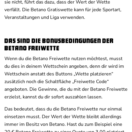
sie nicht, führt das dazu, dass der Wert der Wette
verfällt. Die Betano Gratiswette kann für jede Sportart,
Veranstaltungen und Liga verwenden.
Das sind die Bonusbedingungen der
Betano Freiwette
Wenn du die Betano Freiwette nutzen möchtest, musst
du dies in deinem Wettschein angeben, denn dir wird im
Wettschein anstatt des Buttons „Wette platzieren“
zusätzlich noch die Schaltfläche „Freiwette Code“
angeboten. Die Gewinne, die du mit der Betano Freiwette
erzielst, kannst du dir sofort auszahlen lassen.
Das bedeutet, dass du die Betano Freiwette nur einmal
einsetzen musst. Der Wert der Wette bleibt allerdings
immer im Besitz von Betano. Hast du zum Beispiel eine
20 € Betano Freiwette zu einer Quote von 3,00 platziert