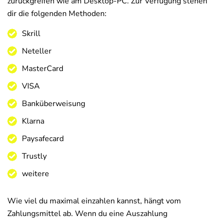
zurückgreifen wie am Desktop-PC. Zur Verfügung stehen
dir die folgenden Methoden:
Skrill
Neteller
MasterCard
VISA
Banküberweisung
Klarna
Paysafecard
Trustly
weitere
Wie viel du maximal einzahlen kannst, hängt vom
Zahlungsmittel ab. Wenn du eine Auszahlung