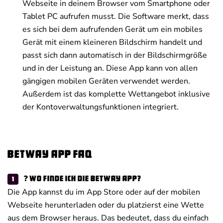
Webseite in deinem Browser vom Smartphone oder
Tablet PC aufrufen musst. Die Software merkt, dass
es sich bei dem aufrufenden Gerät um ein mobiles
Gerät mit einem kleineren Bildschirm handelt und
passt sich dann automatisch in der Bildschirmgröße
und in der Leistung an. Diese App kann von allen
gängigen mobilen Geräten verwendet werden.
Außerdem ist das komplette Wettangebot inklusive
der Kontoverwaltungsfunktionen integriert.
betway App FAQ
❓ Wo finde ich die betway App?
Die App kannst du im App Store oder auf der mobilen
Webseite herunterladen oder du platzierst eine Wette
aus dem Browser heraus. Das bedeutet, dass du einfach