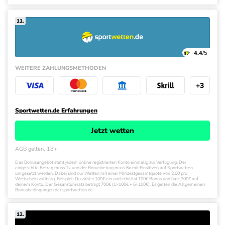
11.
4.4
/5
WEITERE ZAHLUNGS­METHODEN
+3
Sportwetten.de Erfahrungen
Jetzt wetten
AGB gelten, 18+
Das Bonusangebot steht jedem online registrierten Konto einmalig zur Verfügung. Der
eingezahlte Betrag muss 1x und der Bonusbetrag muss 6x mit Einsätzen auf Sportwetten
umgesetzt werden. Dabei sind nur Wetten mit einer Mindestgesamtquote von 2,00 pro
Wettschein zulässig. Beispiel: Du zahlst 100€ ein und erhältst 100€ Bonus und hast 200€ auf
deinem Konto. Der Gesamtumsatz beträgt 700€ (1×100€ + 6×100€). Es gelten die Allgemeinen
Bonusbedingungen der sportwetten.de
12.