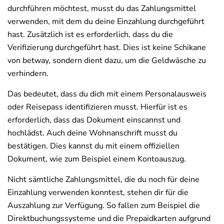
durchführen möchtest, musst du das Zahlungsmittel
verwenden, mit dem du deine Einzahlung durchgeführt
hast. Zusätzlich ist es erforderlich, dass du die
Verifizierung durchgeführt hast. Dies ist keine Schikane
von betway, sondern dient dazu, um die Geldwäsche zu
verhindern.
Das bedeutet, dass du dich mit einem Personalausweis
oder Reisepass identifizieren musst. Hierfür ist es
erforderlich, dass das Dokument einscannst und
hochlädst. Auch deine Wohnanschrift musst du
bestätigen. Dies kannst du mit einem offiziellen
Dokument, wie zum Beispiel einem Kontoauszug.
Nicht sämtliche Zahlungsmittel, die du noch für deine
Einzahlung verwenden konntest, stehen dir für die
Auszahlung zur Verfügung. So fallen zum Beispiel die
Direktbuchungssysteme und die Prepaidkarten aufgrund