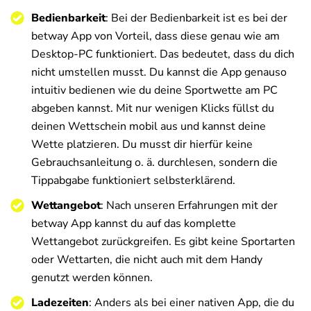
Bedienbarkeit
: Bei der Bedienbarkeit ist es bei der
betway App von Vorteil, dass diese genau wie am
Desktop-PC funktioniert. Das bedeutet, dass du dich
nicht umstellen musst. Du kannst die App genauso
intuitiv bedienen wie du deine Sportwette am PC
abgeben kannst. Mit nur wenigen Klicks füllst du
deinen Wettschein mobil aus und kannst deine
Wette platzieren. Du musst dir hierfür keine
Gebrauchsanleitung o. ä. durchlesen, sondern die
Tippabgabe funktioniert selbsterklärend.
Wettangebot
: Nach unseren Erfahrungen mit der
betway App kannst du auf das komplette
Wettangebot zurückgreifen. Es gibt keine Sportarten
oder Wettarten, die nicht auch mit dem Handy
genutzt werden können.
Ladezeiten
: Anders als bei einer nativen App, die du