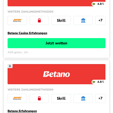
4.8
/5
WEITERE ZAHLUNGS­METHODEN
+7
Betano Casino Erfahrungen
Jetzt wetten
AGB gelten, 18+
2.
4.8
/5
WEITERE ZAHLUNGS­METHODEN
+7
Betano Erfahrungen