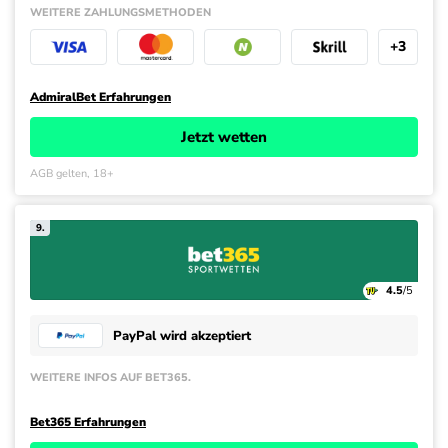
WEITERE ZAHLUNGS­METHODEN
+3
AdmiralBet Erfahrungen
Jetzt wetten
AGB gelten, 18+
9.
4.5
/5
PayPal wird akzeptiert
WEITERE INFOS AUF BET365.
Bet365 Erfahrungen