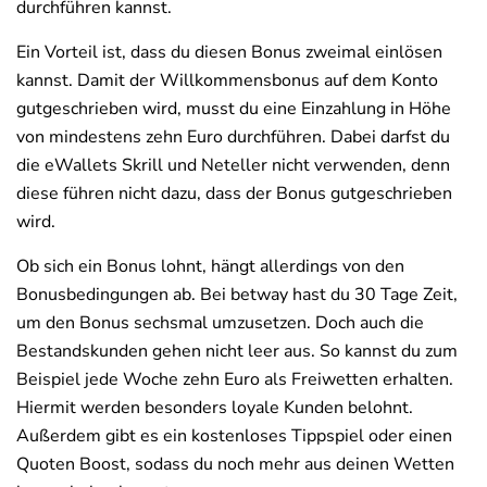
durchführen kannst.
Ein Vorteil ist, dass du diesen Bonus zweimal einlösen
kannst. Damit der Willkommensbonus auf dem Konto
gutgeschrieben wird, musst du eine Einzahlung in Höhe
von mindestens zehn Euro durchführen. Dabei darfst du
die eWallets Skrill und Neteller nicht verwenden, denn
diese führen nicht dazu, dass der Bonus gutgeschrieben
wird.
Ob sich ein Bonus lohnt, hängt allerdings von den
Bonusbedingungen ab. Bei betway hast du 30 Tage Zeit,
um den Bonus sechsmal umzusetzen. Doch auch die
Bestandskunden gehen nicht leer aus. So kannst du zum
Beispiel jede Woche zehn Euro als Freiwetten erhalten.
Hiermit werden besonders loyale Kunden belohnt.
Außerdem gibt es ein kostenloses Tippspiel oder einen
Quoten Boost, sodass du noch mehr aus deinen Wetten