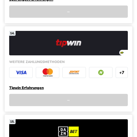
–
14.
WEITERE ZAHLUNGS­METHODEN
+7
Tipwin Erfahrungen
–
15.