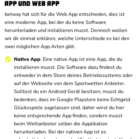
App und Web App
betway hat sich für die Web App entschieden, dies ist
eine moderne App, bei der du keine Software
herunterladen und installieren musst. Dennoch wollen
wir dir einmal erklären, welche Unterschiede es bei den
zwei möglichen App Arten gibt.
Native App
: Eine native App ist eine App, die du
installieren musst. Die Software dazu findest du
entweder in dem Store deines Betriebssystems oder
auf der Webseite von dem Sportwetten Anbieter.
Solltest du ein Android Gerät besitzen, musst du
bedenken, dass im Google Playstore keine Echtgeld
Glücksspiele zugelassen sind, daher wirst du hier
keine entsprechende App finden, sondern musst
beim Wettanbieter selber die Applikation
herunterladen. Bei der nativen App ist es