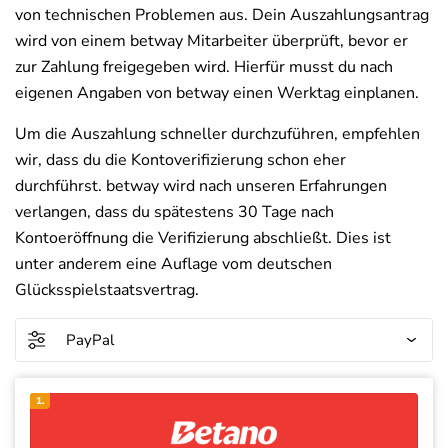
von technischen Problemen aus. Dein Auszahlungsantrag
wird von einem betway Mitarbeiter überprüft, bevor er
zur Zahlung freigegeben wird. Hierfür musst du nach
eigenen Angaben von betway einen Werktag einplanen.
Um die Auszahlung schneller durchzuführen, empfehlen
wir, dass du die Kontoverifizierung schon eher
durchführst. betway wird nach unseren Erfahrungen
verlangen, dass du spätestens 30 Tage nach
Kontoeröffnung die Verifizierung abschließt. Dies ist
unter anderem eine Auflage vom deutschen
Glücksspielstaatsvertrag.
PayPal
1.