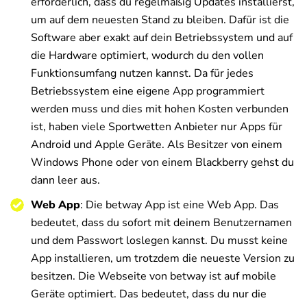
erforderlich, dass du regelmäßig Updates installierst,
um auf dem neuesten Stand zu bleiben. Dafür ist die
Software aber exakt auf dein Betriebssystem und auf
die Hardware optimiert, wodurch du den vollen
Funktionsumfang nutzen kannst. Da für jedes
Betriebssystem eine eigene App programmiert
werden muss und dies mit hohen Kosten verbunden
ist, haben viele Sportwetten Anbieter nur Apps für
Android und Apple Geräte. Als Besitzer von einem
Windows Phone oder von einem Blackberry gehst du
dann leer aus.
Web App
: Die betway App ist eine Web App. Das
bedeutet, dass du sofort mit deinem Benutzernamen
und dem Passwort loslegen kannst. Du musst keine
App installieren, um trotzdem die neueste Version zu
besitzen. Die Webseite von betway ist auf mobile
Geräte optimiert. Das bedeutet, dass du nur die