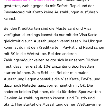
gestattet, wohingegen du mit Sofort, Rapid und der
Paysafecard mit Konto keine Auszahlungen ausführen
kannst.
Bei den Kreditkarten sind die Mastercard und Visa
verfügbar, allerdings kannst du nur mit der Visa Karte
gleichzeitig auch Auszahlungen veranlassen. Im Übrigen
kommst du mit den Kreditkarten, PayPal und Rapid schon
mit 5€ in die Wettstube. Bei den anderen
Zahlungsmöglichkeiten zeigte sich in unserem Bildbet
Test, dass hier erst ab 10€ Einzahlung Sportwetten
starten können. Zum Schluss: Bei der minimalen
Auszahlung liegen ebenfalls die Visa Karte, PayPal und
dazu noch Neteller ganz vorne, nämlich mit 5€. Die
anderen beiden Optionen, die du für deine Sportwetten
Gewinn Auszahlung nutzen kannst, sind Trustly und
Skrill. Hier startet die Auszahlung deiner Wettgewinne