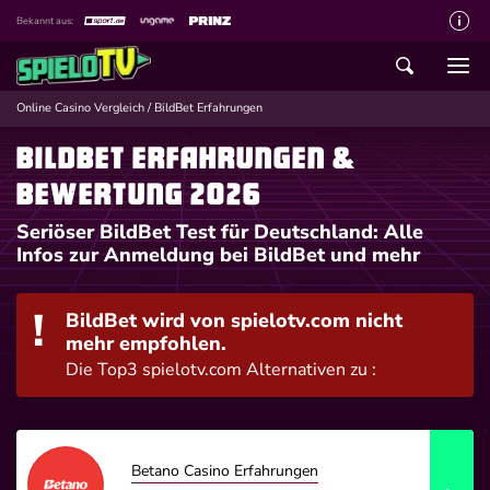
Bekannt aus:
Über spieloTV
Wie wir bewerten
Online Casino Vergleich
/
BildBet Erfahrungen
Die SpieloTV Crew
BildBet Erfahrungen &
Datenschutzerklärung
Bewertung 2026
Haftungsausschluss für Inhalte
Seriöser BildBet Test für Deutschland: Alle
Infos zur Anmeldung bei BildBet und mehr
Affiliate Disclaimer
Schreiber gesucht
BildBet wird von spielotv.com nicht
mehr empfohlen.
Kontakt mit spieloTV
Die Top3 spielotv.com Alternativen zu :
Spielsucht Hilfe
Betano Casino Erfahrungen