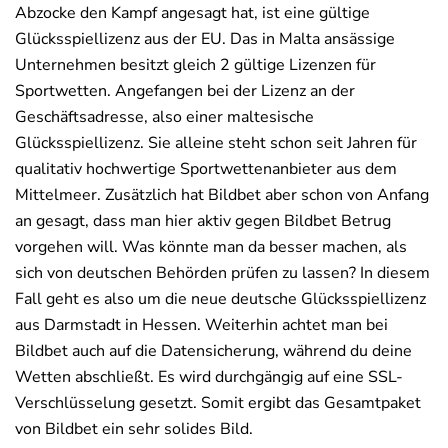
Abzocke den Kampf angesagt hat, ist eine gültige
Glücksspiellizenz aus der EU. Das in Malta ansässige
Unternehmen besitzt gleich 2 gültige Lizenzen für
Sportwetten. Angefangen bei der Lizenz an der
Geschäftsadresse, also einer maltesische
Glücksspiellizenz. Sie alleine steht schon seit Jahren für
qualitativ hochwertige Sportwettenanbieter aus dem
Mittelmeer. Zusätzlich hat Bildbet aber schon von Anfang
an gesagt, dass man hier aktiv gegen Bildbet Betrug
vorgehen will. Was könnte man da besser machen, als
sich von deutschen Behörden prüfen zu lassen? In diesem
Fall geht es also um die neue deutsche Glücksspiellizenz
aus Darmstadt in Hessen. Weiterhin achtet man bei
Bildbet auch auf die Datensicherung, während du deine
Wetten abschließt. Es wird durchgängig auf eine SSL-
Verschlüsselung gesetzt. Somit ergibt das Gesamtpaket
von Bildbet ein sehr solides Bild.