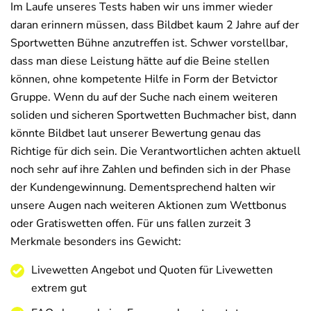
Im Laufe unseres Tests haben wir uns immer wieder
daran erinnern müssen, dass Bildbet kaum 2 Jahre auf der
Sportwetten Bühne anzutreffen ist. Schwer vorstellbar,
dass man diese Leistung hätte auf die Beine stellen
können, ohne kompetente Hilfe in Form der Betvictor
Gruppe. Wenn du auf der Suche nach einem weiteren
soliden und sicheren Sportwetten Buchmacher bist, dann
könnte Bildbet laut unserer Bewertung genau das
Richtige für dich sein. Die Verantwortlichen achten aktuell
noch sehr auf ihre Zahlen und befinden sich in der Phase
der Kundengewinnung. Dementsprechend halten wir
unsere Augen nach weiteren Aktionen zum Wettbonus
oder Gratiswetten offen. Für uns fallen zurzeit 3
Merkmale besonders ins Gewicht:
Livewetten Angebot und Quoten für Livewetten
extrem gut