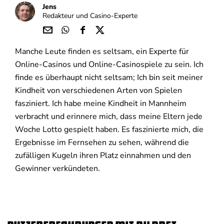
Jens
Redakteur und Casino-Experte
Über
Über
Über
Über
Manche Leute finden es seltsam, ein Experte für
E-
Wha
Face
Twit
Mail
tsap
boo
ter
Online-Casinos und Online-Casinospiele zu sein. Ich
teile
p
k
teile
finde es überhaupt nicht seltsam; Ich bin seit meiner
n
teile
teile
n
n
n
Kindheit von verschiedenen Arten von Spielen
fasziniert. Ich habe meine Kindheit in Mannheim
verbracht und erinnere mich, dass meine Eltern jede
Woche Lotto gespielt haben. Es faszinierte mich, die
Ergebnisse im Fernsehen zu sehen, während die
zufälligen Kugeln ihren Platz einnahmen und den
Gewinner verkündeten.