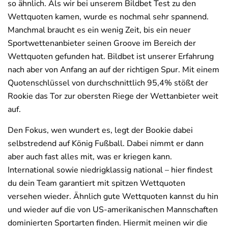
so ähnlich. Als wir bei unserem Bildbet Test zu den
Wettquoten kamen, wurde es nochmal sehr spannend.
Manchmal braucht es ein wenig Zeit, bis ein neuer
Sportwettenanbieter seinen Groove im Bereich der
Wettquoten gefunden hat. Bildbet ist unserer Erfahrung
nach aber von Anfang an auf der richtigen Spur. Mit einem
Quotenschlüssel von durchschnittlich 95,4% stößt der
Rookie das Tor zur obersten Riege der Wettanbieter weit
auf.
Den Fokus, wen wundert es, legt der Bookie dabei
selbstredend auf König Fußball. Dabei nimmt er dann
aber auch fast alles mit, was er kriegen kann.
International sowie niedrigklassig national – hier findest
du dein Team garantiert mit spitzen Wettquoten
versehen wieder. Ähnlich gute Wettquoten kannst du hin
und wieder auf die von US-amerikanischen Mannschaften
dominierten Sportarten finden. Hiermit meinen wir die