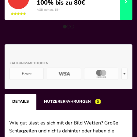
100% bis zu 80€
AGB gelten, 18+
Deals
News
ZAHLUNGSMETHODEN
+
DETAILS
NUTZERERFAHRUNGEN
3
Wie gut lässt es sich mit der Bild Wetten? Große
Schlagzeilen und nichts dahinter oder haben die