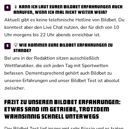
📱 Kann ich laut euren Bildbet Erfahrungen auch
anrufen, wenn ich mal nicht weiter weiß?
Aktuell gibt es keine telefonische Hotline von Bildbet. Du
konntest aber den Live Chat nutzen, der für dich von 10
Uhr morgens bis 22 Uhr abends erreichbar ist.
💡 Wie kommen eure Bildbet Erfahrungen zu
Stande?
Bei uns in der Redaktion sitzen ausschließlich
Wettfanatiker, die sich jeden Tag mit Sportwetten
befassen. Dementsprechend gehört auch Bildbet zu
unseren Erfahrungen und unser Bildbet Test ist absolut
zielsicher.
Fazit zu unseren Bildbet Erfahrungen:
Etwas Sand im Getriebe, trotzdem
wahnsinnig schnell unterwegs
Der Bildbet Test lief insgesamt sehr flüssig und es traten