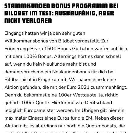
Stammkunden Bonus Programm bei
Bildbet im Test: Ausbaufähig, aber
nicht verloren
Eingangs hatten wir ja den sehr guten
Willkommensbonus von Bildbet vorgestellt. Zur
Erinnerung: Bis zu 150€ Bonus Guthaben warten auf dich
mit dem 100% Bonus. Allerdings hört es dann schnell
auf, wenn du kein Neukunde mehr bist und
dementsprechend ein Neukundenbonus für dich bei
Bildbet nicht in Frage kommt. Wir haben eine kleine
Aktion gefunden, die mit der Euro 2021 zusammenhängt.
Denn du bekommst eine 100er Wettquote. Ja, richtig
gehört: 100er Quote. Hierfür müsste Deutschland
lediglich Europameister werden. Im Übrigen gilt hier ein
maximaler Einsatz eines Euros für die EM. Neben dieser
Aktion gibt es allerdings nur noch die Quotenboosts, die