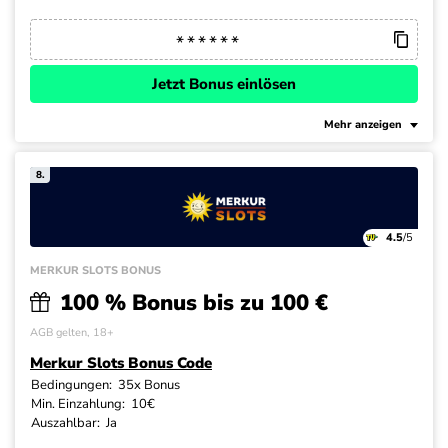
Jetzt Bonus einlösen
Mehr anzeigen
8.
4.5
/5
MERKUR SLOTS BONUS
100 % Bonus bis zu 100 €
AGB gelten, 18+
Merkur Slots Bonus Code
Bedingungen:
35x Bonus
Min. Einzahlung:
10€
Auszahlbar:
Ja