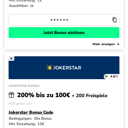
Min. Einzahlung:
1€
Auszahlbar:
Ja
Jetzt Bonus einlösen
Mehr anzeigen
6.
4.6
/5
JOKERSTAR BONUS
200% bis zu 100€
+ 200 Freispiele
AGB gelten, 18+
Jokerstar Bonus Code
Bedingungen:
30x Bonus
Min. Einzahlung:
10€