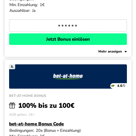
Min. Einzahlung:
1€
Auszahlbar:
Ja
Jetzt Bonus einlösen
Mehr anzeigen
5.
4.6
/5
BET-AT-HOME BONUS
100% bis zu 100€
AGB gelten, 18+
bet-at-home Bonus Code
Bedingungen:
20x (Bonus + Einzahlung)