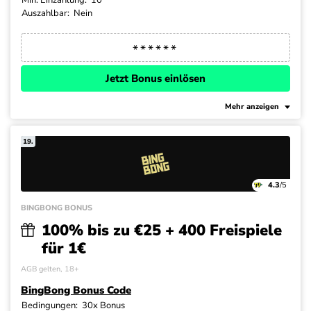
Auszahlbar:
Nein
Jetzt Bonus einlösen
Mehr anzeigen
19.
4.3
/5
BINGBONG BONUS
100% bis zu €25 + 400 Freispiele
für 1€
AGB gelten, 18+
BingBong Bonus Code
Bedingungen:
30x Bonus