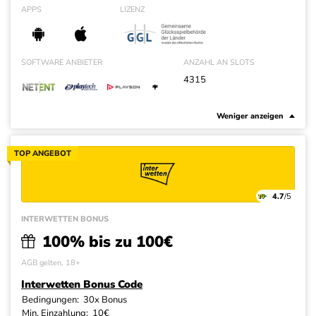
APPS
LIZENZ
SOFTWARE ANBIETER
ANZAHL AN SLOTS
4315
+
Weniger anzeigen
TOP ANGEBOT
4.7
/5
INTERWETTEN BONUS
100% bis zu 100€
AGB gelten, 18+
Interwetten Bonus Code
Bedingungen:
30x Bonus
Min. Einzahlung:
10€