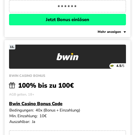
Jetzt Bonus einlösen
Mehr anzeigen
11.
4.5
/5
BWIN CASINO BONUS
100% bis zu 100€
AGB gelten, 18+
Bwin Casino Bonus Code
Bedingungen:
40x (Bonus + Einzahlung)
Min. Einzahlung:
10€
Auszahlbar:
Ja