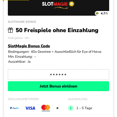
4.7
/5
SLOTMAGIE BONUS
50 Freispiele ohne Einzahlung
AGB gelten, 18+
SlotMagie Bonus Code
Bedingungen:
40x Gewinne + Ausschließlich für Eye of Horus
Min. Einzahlung:
–
Auszahlbar:
Ja
Jetzt Bonus einlösen
ZAHLUNGSMETHODEN
AUSZAHLUNG
+
1 – 5 Tage