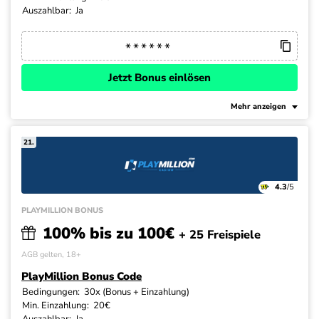
Auszahlbar:
Ja
Jetzt Bonus einlösen
Mehr anzeigen
21.
4.3
/5
PLAYMILLION BONUS
100% bis zu 100€
+ 25 Freispiele
AGB gelten, 18+
PlayMillion Bonus Code
Bedingungen:
30x (Bonus + Einzahlung)
Min. Einzahlung:
20€
Auszahlbar:
Ja