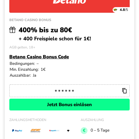
4.8
/5
BETANO CASINO BONUS
400% bis zu 80€
+ 400 Freispiele schon für 1€!
AGB gelten, 18+
Betano Casino Bonus Code
Bedingungen:
–
Min. Einzahlung:
1€
Auszahlbar:
Ja
Jetzt Bonus einlösen
ZAHLUNGSMETHODEN
AUSZAHLUNG
+
0 – 5 Tage