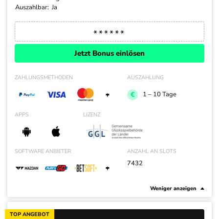
Auszahlbar:
Ja
Jetzt Bonus einlösen
ZAHLUNGSMETHODEN
AUSZAHLUNG
+
1 – 10 Tage
APPS
LIZENZ
SOFTWARE ANBIETER
ANZAHL AN SLOTS
7432
+
Weniger anzeigen
TOP ANGEBOT