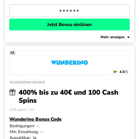
Jetzt Bonus einlösen
Mehr anzeigen
13.
4.5
/5
WUNDERINO BONUS
400% bis zu 40€ und 100 Cash
Spins
AGB gelten, 18+
Wunderino Bonus Code
Bedingungen:
–
Min. Einzahlung:
–
Auszahlbar:
Ja