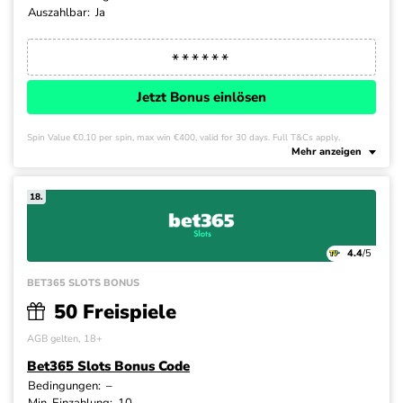
Auszahlbar:
Ja
Jetzt Bonus einlösen
Spin Value €0.10 per spin, max win €400, valid for 30 days. Full T&Cs apply.
Mehr anzeigen
18.
4.4
/5
BET365 SLOTS BONUS
50 Freispiele
AGB gelten, 18+
Bet365 Slots Bonus Code
Bedingungen:
–
Min. Einzahlung:
10