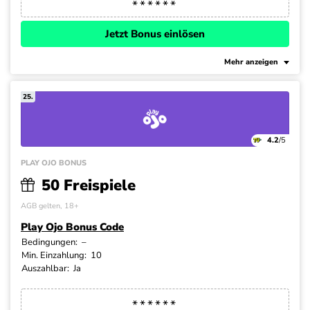
Jetzt Bonus einlösen
Mehr anzeigen
25.
4.2
/5
PLAY OJO BONUS
50 Freispiele
AGB gelten, 18+
Play Ojo Bonus Code
Bedingungen:
–
Min. Einzahlung:
10
Auszahlbar:
Ja