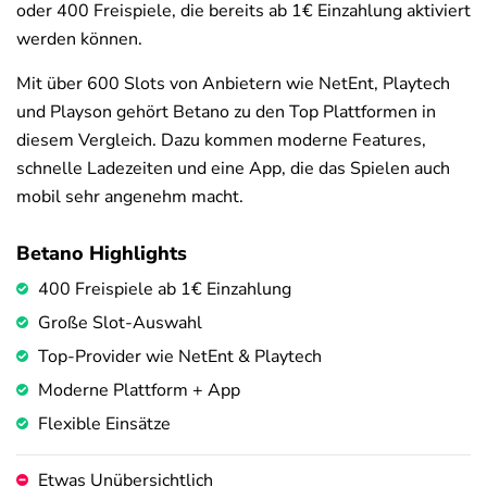
oder 400 Freispiele, die bereits ab 1€ Einzahlung aktiviert
werden können.
Mit über 600 Slots von Anbietern wie NetEnt, Playtech
und Playson gehört Betano zu den Top Plattformen in
diesem Vergleich. Dazu kommen moderne Features,
schnelle Ladezeiten und eine App, die das Spielen auch
mobil sehr angenehm macht.
Betano Highlights
400 Freispiele ab 1€ Einzahlung
Große Slot-Auswahl
Top-Provider wie NetEnt & Playtech
Moderne Plattform + App
Flexible Einsätze
Etwas Unübersichtlich