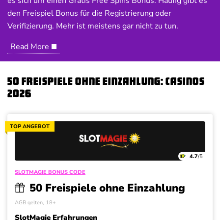
es sich um einen Gratis Free Spins Bonus. Häufig gibt es
den Freispiel Bonus für die Registrierung oder
Verifizierung. Mehr ist meistens gar nicht zu tun.
Deals
News
Read More
50 Freispiele ohne Einzahlung: Casinos
2026
TOP ANGEBOT
4.7
/5
SLOTMAGIE BONUS CODE
50 Freispiele ohne Einzahlung
AGB gelten, 18+
SlotMagie Erfahrungen