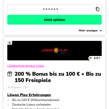
Jetzt spielen
Mehr anzeigen
6.
4.5
/5
LÖWEN PLAY BONUS CODE
200 % Bonus bis zu 100 € + Bis zu
150 Freispiele
AGB gelten, 18+
Löwen Play Erfahrungen
Bis zu 100 € Willkommensbonus!
Deutsche Lizenz vorhanden