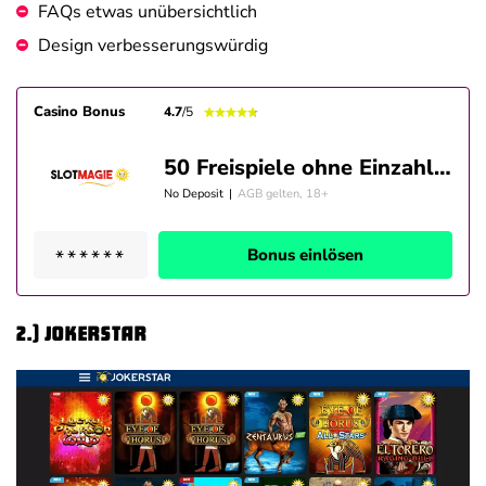
FAQs etwas unübersichtlich
Design verbesserungswürdig
Casino Bonus
4.7
/5
50 Freispiele ohne Einzahlung
No Deposit
|
AGB gelten, 18+
Bonus einlösen
2.) Jokerstar