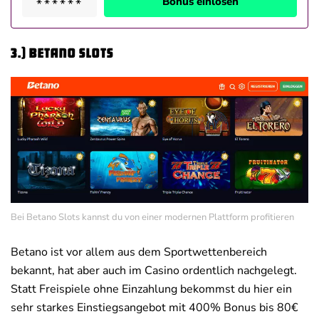
Bonus einlösen
3.) Betano Slots
Bei Betano Slots kannst du von einer modernen Plattform profitieren
Betano ist vor allem aus dem Sportwettenbereich
bekannt, hat aber auch im Casino ordentlich nachgelegt.
Statt Freispiele ohne Einzahlung bekommst du hier ein
sehr starkes Einstiegsangebot mit 400% Bonus bis 80€