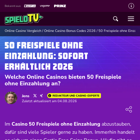
Bekannt aus:
Über spieloTV
Wie wir bewerten
Online Casino Vergleich
/
Online Casino Bonus Codes 2026
/
50 Freispiele ohne Einzahl
Die SpieloTV Crew
50 Freispiele ohne
Datenschutzerklärung
Einzahlung: SOFORT
Haftungsausschluss für Inhalte
erhältlich 2026
Welche Online Casinos bieten 50 Freispiele
Affiliate Disclaimer
ohne Einzahlung an?
Schreiber gesucht
Jens
REDAKTEUR UND CASINO-EXPERTE
Kontakt mit spieloTV
Zuletzt aktualisiert am 04.08.2026
Loading ...
Spielsucht Hilfe
Im
Casino 50 Freispiele ohne Einzahlung
abzustauben,
dafür sind viele Spieler gerne zu haben. Immerhin handelt