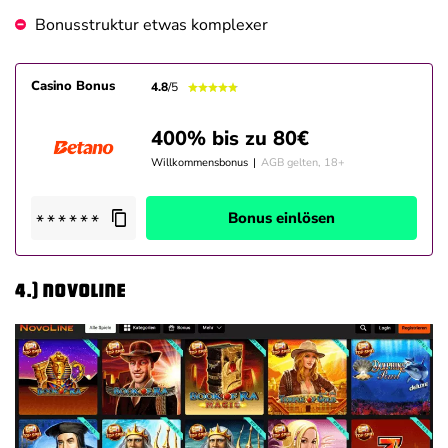
Bonusstruktur etwas komplexer
Casino Bonus
4.8
/5
400% bis zu 80€
Willkommensbonus
|
AGB gelten, 18+
Bonus einlösen
4.) Novoline