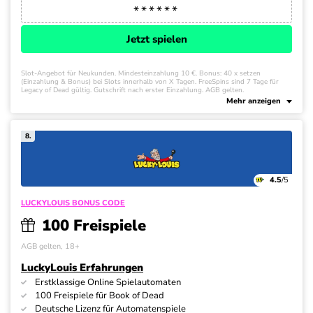
Jetzt spielen
Slot-Angebot für Neukunden. Mindesteinzahlung 10 €. Bonus: 40 x setzen
(Einzahlung & Bonus) bei Slots innerhalb von X Tagen. FreeSpins sind 7 Tage für
Legacy of Dead gültig. Gutschrift nach erster Einzahlung. AGB gelten.
Mehr anzeigen
8.
4.5
/5
LUCKYLOUIS BONUS CODE
100 Freispiele
AGB gelten, 18+
LuckyLouis Erfahrungen
Erstklassige Online Spielautomaten
100 Freispiele für Book of Dead
Deutsche Lizenz für Automatenspiele