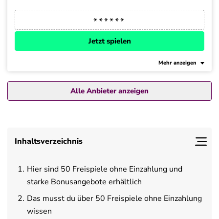
Jetzt spielen
Mehr anzeigen
Alle Anbieter anzeigen
Inhaltsverzeichnis
Hier sind 50 Freispiele ohne Einzahlung und
starke Bonusangebote erhältlich
Das musst du über 50 Freispiele ohne Einzahlung
wissen