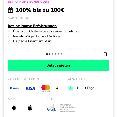
BET-AT-HOME BONUS CODE
100% bis zu 100€
AGB gelten, 18+
bet-at-home Erfahrungen
Über 2000 Automaten für deinen Spielspaß!
Regelmäßige Boni und Aktionen
Deutsche Lizenz am Start
Jetzt spielen
ZAHLUNGSMETHODEN
AUSZAHLUNG
+
1 – 10 Tage
APPS
LIZENZ