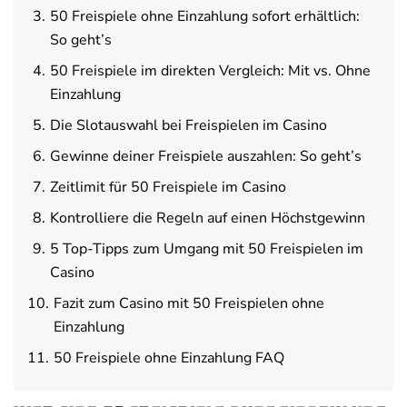
50 Freispiele ohne Einzahlung sofort erhältlich:
So geht’s
50 Freispiele im direkten Vergleich: Mit vs. Ohne
Einzahlung
Die Slotauswahl bei Freispielen im Casino
Gewinne deiner Freispiele auszahlen: So geht’s
Zeitlimit für 50 Freispiele im Casino
Kontrolliere die Regeln auf einen Höchstgewinn
5 Top-Tipps zum Umgang mit 50 Freispielen im
Casino
Fazit zum Casino mit 50 Freispielen ohne
Einzahlung
50 Freispiele ohne Einzahlung FAQ