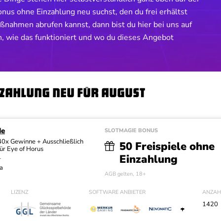
07.
Winamax Bonus Code
Online Casino Schnellste Auszahlung
us ohne Einzahlung neu suchst, den du frei erhältst
08.
AdmiralBet Bonus Code
nahmen abrufen kannst, dann bist du hier bei uns auf
Bestes Casino mit Pragmatic Slots
en, wie das funktioniert und wo du dieses Angebot
09.
Bet365 Bonus Code
Bestes Deutsches Online Casino
10.
Betway Bonus Code
Casino mit hoher Gewinnchance
11.
Sportwetten.de Bonus Code
nzahlung NEU für August
Plinko Betrugsmasche
12.
WettArena Bonus Code
13.
Sportingbet Bonus Code
de
SLOTMAGIE BONUS
40x Gewinne + Ausschließlich
50 Freispiele ohne
14.
Tipwin Bonus Code
für Eye of Horus
Einzahlung
–
Ja
15.
DAZN BET Bonus Code
AGB gelten, 18+
LIZENZ
SOFTWARE ANBIETER
ANZAH
1420
+