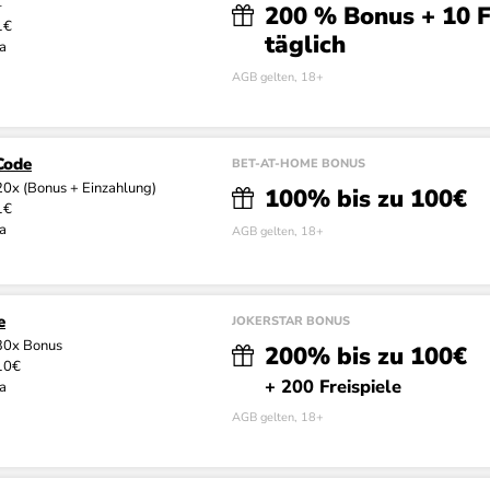
–
200 % Bonus + 10 F
1€
täglich
Ja
AGB gelten, 18+
Code
BET-AT-HOME BONUS
20x (Bonus + Einzahlung)
100% bis zu 100€
1€
Ja
AGB gelten, 18+
e
JOKERSTAR BONUS
30x Bonus
200% bis zu 100€
10€
+ 200 Freispiele
Ja
AGB gelten, 18+