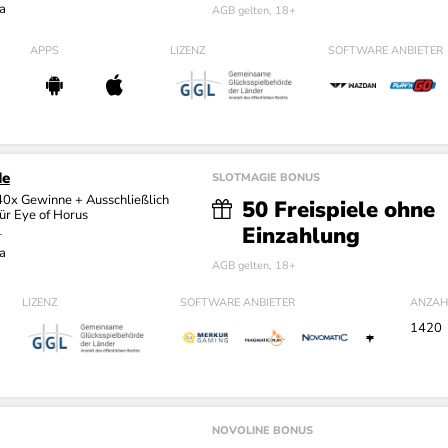
Ja
AGB gelten, 18+
APPS
LIZENZ
SOFTWARE ANBIETER
de
SLOTMAGIE BONUS
40x Gewinne + Ausschließlich
50 Freispiele ohne
für Eye of Horus
Einzahlung
–
Ja
AGB gelten, 18+
LIZENZ
SOFTWARE ANBIETER
ANZAH
1420
+
NOVOLINE BONUS