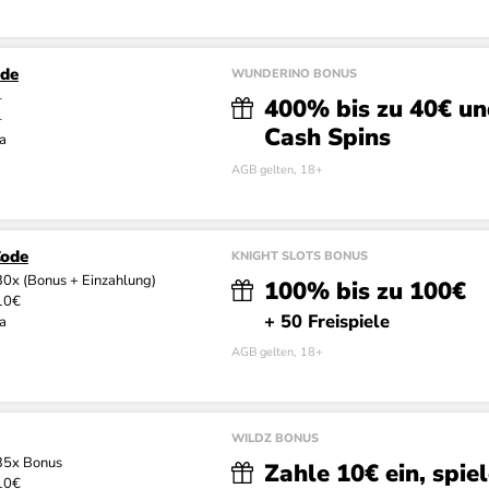
ode
WUNDERINO BONUS
–
400% bis zu 40€ un
–
Cash Spins
Ja
AGB gelten, 18+
Code
KNIGHT SLOTS BONUS
30x (Bonus + Einzahlung)
100% bis zu 100€
10€
+ 50 Freispiele
Ja
AGB gelten, 18+
WILDZ BONUS
35x Bonus
Zahle 10€ ein, spiel
10€