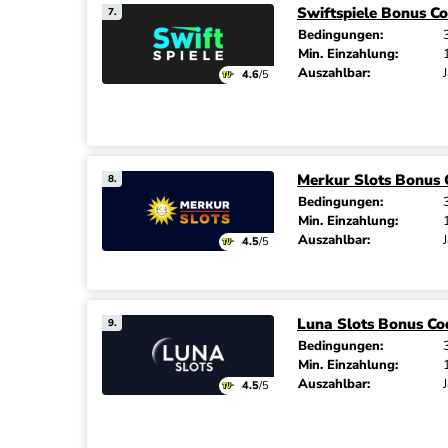
Swiftspiele Bonus C
7.
Bedingungen:
Min. Einzahlung:
Auszahlbar:
4.6
/5
Merkur Slots Bonus 
8.
Bedingungen:
Min. Einzahlung:
Auszahlbar:
4.5
/5
Luna Slots Bonus Co
9.
Bedingungen:
Min. Einzahlung:
Auszahlbar:
4.5
/5