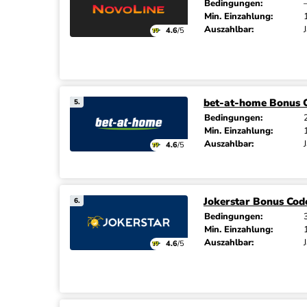
Bedingungen:
Min. Einzahlung:
Auszahlbar:
4.6
/5
bet-at-home Bonus 
5.
Bedingungen:
Min. Einzahlung:
Auszahlbar:
4.6
/5
Jokerstar Bonus Cod
6.
Bedingungen:
Min. Einzahlung:
Auszahlbar:
4.6
/5