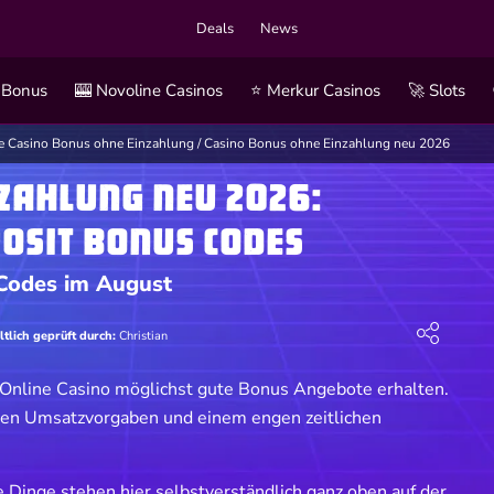
Deals
News
 Bonus
🎰 Novoline Casinos
⭐️ Merkur Casinos
🚀 Slots
e Casino Bonus ohne Einzahlung
/
Casino Bonus ohne Einzahlung neu 2026
🥇 Beste Spielothek finden:
🎁 Beste Boni:
🎁 Spiele & Boni:
🎁 Spiele & Boni:
Top 15 Wettboni
🎰 Beliebte Slots:
nzahlung neu 2026:
01.
Neue Online Casinos
Casino mit Startguthaben
Novoline Spiele (Liste)
Merkur Spiele (Liste)
Betano Casino Bonus Code
Books & Bulls (Casinos, Bon
posit Bonus Codes
02.
Betano Bonus Code
Bester Online Casino Bonus
Casino Neukundenbonus
Novomatic Spiele (Liste)
Merkur Casino kostenlos spielen
Fruit Mania (Casinos, Bonus
Codes im August
03.
Interwetten Bonus Code
Casino mit 1 EUR Einzahlung
Casino Bestandskundenbonus
Novoline Casino kostenlos spielen
Merkur Casino Bonus ohne Einzahlung
Monopoly Slot (Casinos, Bo
ltlich geprüft durch:
Christian
04.
Bwin Bonus Code
Legale Online Casinos
Cashback Casino Bonus
Sofort: Novoline Casino 50 Freispiele
Merkur Spielautomaten Tricks
Book of Dead (Casinos, Bon
im Online Casino möglichst gute Bonus Angebote erhalten.
05.
bet-at-home Bonus Code
Online Casino Auszahlungsquote
Casino Willkommensbonus
Welches Novoline Spiel zahlt am besten?
Welches Merkur Spiel zahlt am besten?
Tizona (Casinos, Bonus, RTP
ßen Umsatzvorgaben und einem engen zeitlichen
06.
NEO.bet Bonus Code
Online Casino Apps
 Dinge stehen hier selbstverständlich ganz oben auf der