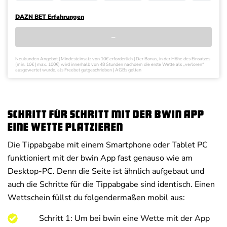
DAZN BET Erfahrungen
–
Neukunden Angebot | Mindesteinsatz von 10€ erforderlich | Der Bonus, in der Höhe des Einsatzes
(min. 10€ | max. 100€) wird innerhalb von 48 Stunden nachdem die erste Wette als „verloren“
ausgewertet wurde, als Freebet gutgeschrieben | AGBs gelten
Schritt für Schritt mit der bwin App
eine Wette platzieren
Die Tippabgabe mit einem Smartphone oder Tablet PC
funktioniert mit der bwin App fast genauso wie am
Desktop-PC. Denn die Seite ist ähnlich aufgebaut und
auch die Schritte für die Tippabgabe sind identisch. Einen
Wettschein füllst du folgendermaßen mobil aus:
Schritt 1: Um bei bwin eine Wette mit der App