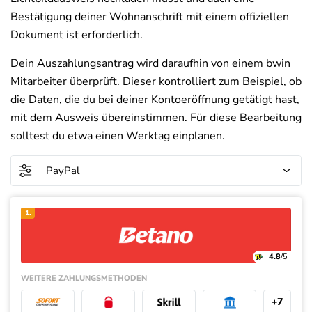
Bestätigung deiner Wohnanschrift mit einem offiziellen
Dokument ist erforderlich.
Dein Auszahlungsantrag wird daraufhin von einem bwin
Mitarbeiter überprüft. Dieser kontrolliert zum Beispiel, ob
die Daten, die du bei deiner Kontoeröffnung getätigt hast,
mit dem Ausweis übereinstimmen. Für diese Bearbeitung
solltest du etwa einen Werktag einplanen.
PayPal
1.
4.8
/5
WEITERE ZAHLUNGS­METHODEN
+7