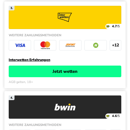
3.
4.7
/5
WEITERE ZAHLUNGS­METHODEN
+12
Interwetten Erfahrungen
Jetzt wetten
AGB gelten, 18+
4.
4.6
/5
WEITERE ZAHLUNGS­METHODEN