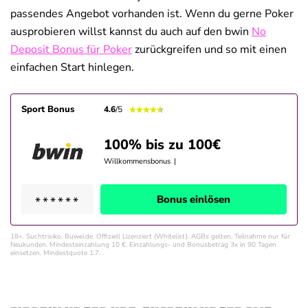
passendes Angebot vorhanden ist. Wenn du gerne Poker
ausprobieren willst kannst du auch auf den bwin
No
Deposit Bonus für Poker
zurückgreifen und so mit einen
einfachen Start hinlegen.
Sport Bonus
4.6
/5
100% bis zu 100€
Willkommensbonus
|
Bonus einlösen
18+. Suchtrisiko. Buwei.de. Offiziell Lizenziert (Whitelist). AGBs gelten. Teilnahme nur für
Neukunden. Mindesteinzahlung 10 €. Einzahlungs- und Bonusbetrag 3x in 90 Tagen
einsetzen. Mindestquote 1.7.