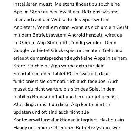
installieren musst. Meistens findest du solch eine
App im Store deines jeweiligen Betriebssystems,
aber auch auf der Webseite des Sportwetten
Anbieters. Vor allem dann, wenn es sich um ein Gerät
mit dem Betriebssystem Android handelt, wirst du
im Google App Store nicht fündig werden. Denn
Google verbietet Glücksspiel mit echtem Geld und
erlaubt dementsprechend auch keine Apps in seinem
Store. Solch eine App wurde extra für dein
Smartphone oder Tablet PC entwickelt, daher
funktioniert sie dort natürlich auch tadellos. Auch
musst du nicht warten, bis sich das Spiel in dem
mobilen Browser öffnet und heruntergeladen ist.
Allerdings musst du diese App kontinuierlich
updaten und oft sind auch nicht alle
Kontoverwaltungsfunktionen integriert. Hast du ein
Handy mit einem selteneren Betriebssystem, wie