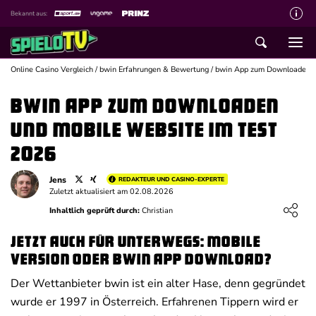
Bekannt aus:
Über spieloTV
Wie wir bewerten
Online Casino Vergleich
/
bwin Erfahrungen & Bewertung
/
bwin App zum Downloaden u
Die SpieloTV Crew
bwin App zum Downloaden
Datenschutzerklärung
und mobile Website im Test
Haftungsausschluss für Inhalte
2026
Affiliate Disclaimer
Jens
REDAKTEUR UND CASINO-EXPERTE
Zuletzt aktualisiert am 02.08.2026
Schreiber gesucht
Loading ...
Inhaltlich geprüft durch:
Christian
Kontakt mit spieloTV
Jetzt auch für unterwegs: Mobile
Spielsucht Hilfe
Version oder bwin App Download?
Der Wettanbieter bwin ist ein alter Hase, denn gegründet
wurde er 1997 in Österreich. Erfahrenen Tippern wird er