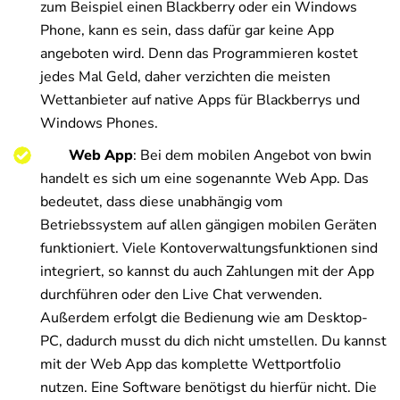
zum Beispiel einen Blackberry oder ein Windows
Phone, kann es sein, dass dafür gar keine App
angeboten wird. Denn das Programmieren kostet
jedes Mal Geld, daher verzichten die meisten
Wettanbieter auf native Apps für Blackberrys und
Windows Phones.
Web App
: Bei dem mobilen Angebot von bwin
handelt es sich um eine sogenannte Web App. Das
bedeutet, dass diese unabhängig vom
Betriebssystem auf allen gängigen mobilen Geräten
funktioniert. Viele Kontoverwaltungsfunktionen sind
integriert, so kannst du auch Zahlungen mit der App
durchführen oder den Live Chat verwenden.
Außerdem erfolgt die Bedienung wie am Desktop-
PC, dadurch musst du dich nicht umstellen. Du kannst
mit der Web App das komplette Wettportfolio
nutzen. Eine Software benötigst du hierfür nicht. Die