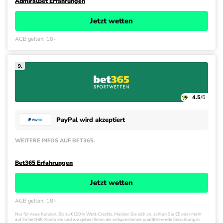
AdmiralBet Erfahrungen
Jetzt wetten
AGB gelten, 18+
9.
4.5
/5
PayPal wird akzeptiert
WEITERE INFOS AUF BET365.
Bet365 Erfahrungen
Jetzt wetten
AGB gelten, 18+
Nur für neue Kunden. Bis zu €100 in Wett-Credits. Melden Sie sich an, zahlen Sie €5 oder mehr
auf Ihr bet365-Konto ein und wir geben Ihnen die entsprechende qualifizierende Einzahlung in