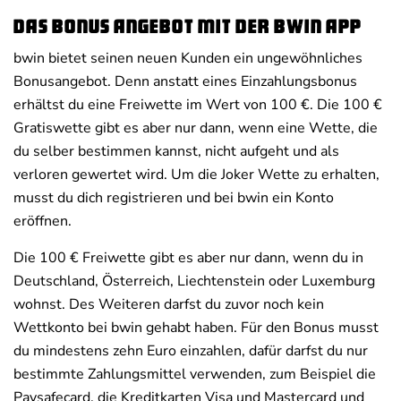
Das Bonus Angebot mit der bwin App
bwin bietet seinen neuen Kunden ein ungewöhnliches
Bonusangebot. Denn anstatt eines Einzahlungsbonus
erhältst du eine Freiwette im Wert von 100 €. Die 100 €
Gratiswette gibt es aber nur dann, wenn eine Wette, die
du selber bestimmen kannst, nicht aufgeht und als
verloren gewertet wird. Um die Joker Wette zu erhalten,
musst du dich registrieren und bei bwin ein Konto
eröffnen.
Die 100 € Freiwette gibt es aber nur dann, wenn du in
Deutschland, Österreich, Liechtenstein oder Luxemburg
wohnst. Des Weiteren darfst du zuvor noch kein
Wettkonto bei bwin gehabt haben. Für den Bonus musst
du mindestens zehn Euro einzahlen, dafür darfst du nur
bestimmte Zahlungsmittel verwenden, zum Beispiel die
Paysafecard, die Kreditkarten Visa und Mastercard und