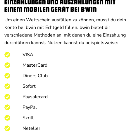
Einzahlungen und Auszahlungen mit
einem mobilen Gerät bei bwin
Um einen Wettschein ausfüllen zu können, musst du dein
Konto bei bwin mit Echtgeld füllen. bwin bietet dir
verschiedene Methoden an, mit denen du eine Einzahlung
durchführen kannst. Nutzen kannst du beispielsweise:
VISA
MasterCard
Diners Club
Sofort
Paysafecard
PayPal
Skrill
Neteller