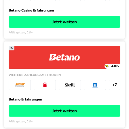
Betano Casino Erfahrungen
Jetzt wetten
AGB gelten, 18+
2.
4.8
/5
WEITERE ZAHLUNGS­METHODEN
+7
Betano Erfahrungen
Jetzt wetten
AGB gelten, 18+