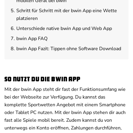
mobilen Gerät bei bwin
Schritt für Schritt mit der bwin App eine Wette
platzieren
Unterschiede native bwin App und Web App
bwin App FAQ
bwin App Fazit: Tippen ohne Software Download
So nutzt du die bwin App
Mit der bwin App steht dir fast der Funktionsumfang wie
bei der Webseite zur Verfügung. Du kannst das
komplette Sportwetten Angebot mit einem Smartphone
oder Tablet PC nutzen. Mit der bwin App stehen dir auch
fast alle Spiele mobil bereit. Zudem kannst du von
unterwegs ein Konto eröffnen, Zahlungen durchführen,