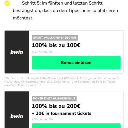
Schritt 5: Im fünften und letzten Schritt
bestätigst du, dass du den Tippschein so platzieren
möchtest.
SPORT WILLKOMMENSBONUS
100% bis zu 100€
AGB gelten, 18+
Bonus einlösen
18+. Suchtrisiko. Buwei.de. Offiziell Lizenziert (Whitelist). AGBs gelten. Teilnahme nur für
Neukunden. Mindesteinzahlung 10 €. Einzahlungs- und Bonusbetrag 3x in 90 Tagen
einsetzen. Mindestquote 1.7.
POKER EINZAHLUNGSBONUS
100% bis zu 200€
+ 20€ in tournament tickets
AGB gelten, 18+