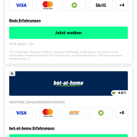
+4
Bwin Erfahrungen
Jetzt wetten
AGB gelten, 18+
18+. Suchtrisiko. Buwei.de. Offiziell Lizenziert (Whitelist). AGBs gelten. Teilnahme nur für
Neukunden. Mindesteinzahlung 10 €. Einzahlungs- und Bonusbetrag 3x in 90 Tagen einsetzen.
Mindestquote 1.7.
5.
4.6
/5
WEITERE ZAHLUNGS­METHODEN
+6
bet-at-home Erfahrungen