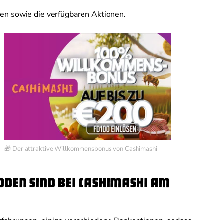
ien sowie die verfügbaren Aktionen.
🎁 Der attraktive Willkommensbonus von Cashimashi
den sind bei Cashimashi am