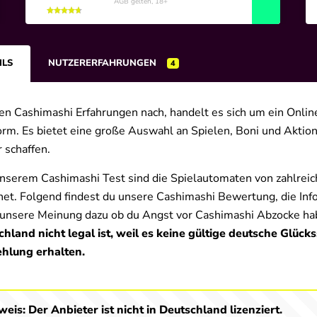
AGB gelten, 18+
07.
Winamax Bonus Code
Online Casino Schnellste Auszahlung
08.
AdmiralBet Bonus Code
Bestes Casino mit Pragmatic Slots
09.
Bet365 Bonus Code
ILS
NUTZERERFAHRUNGEN
4
Bestes Deutsches Online Casino
10.
Betway Bonus Code
Casino mit hoher Gewinnchance
n Cashimashi Erfahrungen nach, handelt es sich um ein Onlin
11.
Sportwetten.de Bonus Code
orm. Es bietet eine große Auswahl an Spielen, Boni und Aktion
Plinko Betrugsmasche
 schaffen.
12.
WettArena Bonus Code
nserem Cashimashi Test sind die Spielautomaten von zahlreic
13.
Sportingbet Bonus Code
net. Folgend findest du unsere Cashimashi Bewertung, die I
14.
Tipwin Bonus Code
 unsere Meinung dazu ob du Angst vor Cashimashi Abzocke hab
hland nicht legal ist, weil es keine gültige deutsche Glücks
15.
DAZN BET Bonus Code
hlung erhalten.
weis: Der Anbieter ist nicht in Deutschland lizenziert.