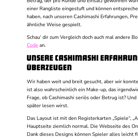
Betrag, der pro Runde und Einsatz gewonnen wurd
einer Rangliste eingestuft und können entspreche
haben, nach unseren Cashimashi Erfahrungen, Pre
ähnliche Weise gespielt.
Schau‘ dir zum Vergleich doch auch mal andere 
Code
an.
Unsere Cashimashi Erfahrun
überzeugen
Wir haben weit und breit gesucht, aber wir konnte
ist also wahrscheinlich ein Make-up, das irgendwie
Frage, ob Cashimashi seriös oder Betrug ist? Und 
später lesen wirst.
Das Layout ist mit den Registerkarten „Spiele“, „A
Hauptseite ziemlich normal. Die Webseite des On
Dank dieses Designs können Spieler alles leicht fin