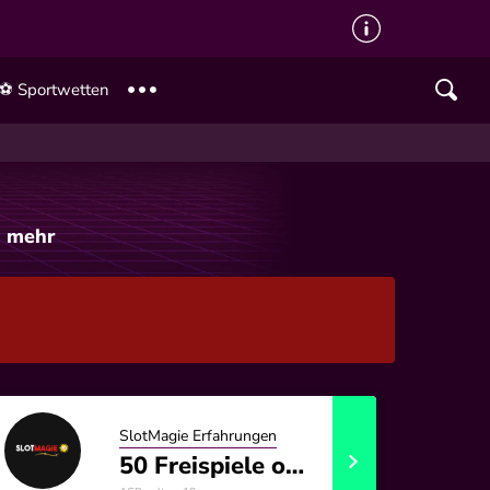
Über spieloTV
⚽ Sportwetten
Wie wir bewerten
Die SpieloTV Crew
💳 Zahlungen:
💎 Freispiele & No Deposit:
🎰 Top Slots:
🎰 Top Slots:
Beste Wettanbieter finden:
Datenschutzerklärung
us, RTP)
PayPal Online Casinos
50 Casino Freispiele: Jetzt sichern
Book of Ra (Casinos, Bonus, RTP)
Alles Spitze (Casinos, Bonus, RTP)
Neueste Wettanbieter 2026
d mehr
Haftungsausschluss für Inhalte
, RTP)
Sofortüberweisung Online Casinos
Online Casino Bonus ohne Einzahlung
Sizzling Hot (Casinos, Bonus, RTP)
Blazing Star (Casinos, Bonus, RTP)
Sportwetten Bonus ohne Einzahlung
Affiliate Disclaimer
nus, RTP)
Apple Pay Online Casinos
Online Casino Freispiele (Top 3 Offers)
Lord of the Ocean (Casinos, Bonus, RTP)
Fruitinator (Casinos, Bonus, RTP)
Sportwetten Bonus Vergleich
Schreiber gesucht
Kontakt mit spieloTV
us, RTP)
Trustly Online Casinos
Handy Casino Bonus ohne Einzahlung
Dolphins Pearl (Casinos, Bonus, RTP)
Fishin Frenzy (Casinos, Bonus, RTP)
Sportwetten Freiwetten 2026
Spielsucht Hilfe
)
Lastschrift Online Casinos
5 EURO Casino Bonus ohne Einzahlung
Lucky Ladys Charm (Casinos, Bonus, RTP)
Ghost Slider (Casinos, Bonus, RTP)
Wettanbieter mit PayPal Sportwetten
SlotMagie Erfahrungen
50 Freispiele ohne Einzahlung
Google Pay Online Casinos
10 EURO Casino Bonus ohne Einzahlung
Neue Wettanbieter mit PayPal