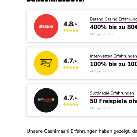
Ei
Betano Casino Erfahrun
4.8
/5
400% bis zu 80
AGB gelten, 18+
Interwetten Erfahrungen
4.7
/5
100% bis zu 10
AGB gelten, 18+
SlotMagie Erfahrungen
4.7
/5
50 Freispiele o
AGB gelten, 18+
Unsere Cashimashi Erfahrungen haben gezeigt, da