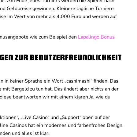
e. Am Ende jedes Turniers werden die Spieler nach
nd Geldpreise gewinnen. Kleinere tägliche Turniere
ise im Wert von mehr als 4.000 Euro und werden auf
Bonusangebote wie zum Beispiel den
Lapalingo Bonus
gen zur Benutzerfreundlichkeit
n in keiner Sprache ein Wort „cashimashi“ finden. Das
 mit Bargeld zu tun hat. Das ändert aber nichts an der
diese beantworten wir mit einem klaren Ja, wie du
ktionen“, „Live Casino“ und „Support“ oben auf der
line Casinos hat ein modernes und farbenfrohes Design.
den und alles ist klar.