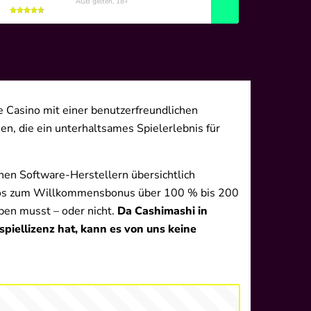
AGB gelten, 18+
Paysafecard Online Casinos
15 EURO Casino Bonus ohne Einzahlung
Wettanbieter mit Paysafecard
Beliebte Ratgeber:
Klarna Online Casinos
20 EURO Casino Bonus ohne Einzahlung
Neteller Online Casinos
25 EURO Casino Bonus ohne Einzahlung
Sportwetten Tipps (aktuell & kostenlos)
Muchbetter Online Casinos
30 EURO Casino Bonus ohne Einzahlung
Sportwetten Strategien
e Casino mit einer benutzerfreundlichen
en, die ein unterhaltsames Spielerlebnis für
Skrill Online Casinos
35 EURO Casino Bonus ohne Einzahlung
Kombiwetten Strategie
Giropay Online Casinos
50 EURO Casino Bonus ohne Einzahlung
Systemwetten Strategie
hen Software-Herstellern übersichtlich
nfos zum Willkommensbonus über 100 % bis 200
Kreditkarten Online Casinos
5 EURO Gratis Casino Startguthaben
Value Bets Erfahrungen & Strategie
en musst – oder nicht.
Da Cashimashi in
Online Casino auf Rechnung
Casino Startguthaben ohne Einzahlung
Surebets Erfahrungen & Strategie
spiellizenz hat, kann es von uns keine
Casino mit Banküberweisung
Unbekannte Online Casinos mit Bonus ohne Einzahlung