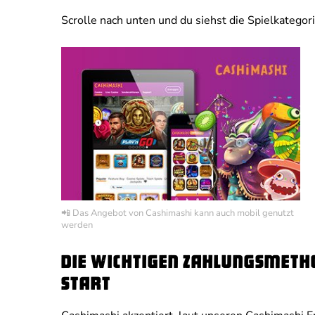
Scrolle nach unten und du siehst die Spielkategor
📲 Das Angebot von Cashimashi kann auch mobil genutzt
werden
Die wichtigen Zahlungsmetho
Start