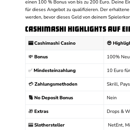
einen 100 % Bonus von bis zu 200 Euro. Deine E
für dieses Angebot zu qualifizieren. Der erhalten
werden, bevor dieses Geld von deinem Spielerko
Cashimashi Highlights auf ei
🎰 Cashimashi Casino
😎 Highlig
💸
Bonus
100% Neuk
✅
Mindesteinzahlung
10 Euro fü
💳
Zahlungsmethoden
Skrill, Pay
🔢 No Deposit Bonus
Nein
🎁
Extras
Drops & W
🎰
Slothersteller
NetEnt, Mi