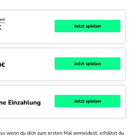
genen Erfahrungsbericht schreiben
gen
Jetzt spielen
€
Jetzt spielen
0€
Jetzt spielen
hne Einzahlung
ss wenn du dich zum ersten Mal anmeldest, erhältst du