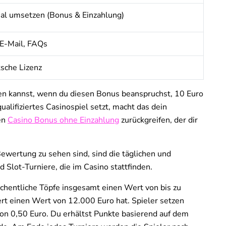
l umsetzen (Bonus & Einzahlung)
 E-Mail, FAQs
sche Lizenz
en kannst, wenn du diesen Bonus beanspruchst, 10 Euro
alifiziertes Casinospiel setzt, macht das dein
en
Casino Bonus ohne Einzahlung
zurückgreifen, der dir
ewertung zu sehen sind, sind die täglichen und
 Slot-Turniere, die im Casino stattfinden.
hentliche Töpfe insgesamt einen Wert von bis zu
ert einen Wert von 12.000 Euro hat. Spieler setzen
on 0,50 Euro. Du erhältst Punkte basierend auf dem