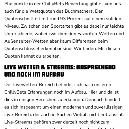
Pluspunkte in der ChillyBets Bewertung gibt es von uns
auch für die Wettquoten des Buchmachers. Der
Quotenschnitt ist mit rund 93 Prozent auf einem soliden
Niveau. Zwischen den Sportarten gibt es dabei nur leichte
Unterschiede, wobei zwischen den Favoriten-Wetten und
Außenseiter-Wetten aber kaum Differenzen beim
Quotenschlüssel erkennbar sind. Wir finden: Mit diesen
Quoten kannst du arbeiten.
Live Wetten & Streams: Ansprechend
und noch im Aufbau
Der Livewetten-Bereich befindet sich nach unseren
ChillyBets Erfahrungen noch im Aufbau. Hier und da ist
dies in einigen Bereichen zu erkennen. Dennoch handelt
es sich insgesamt um einen modernen und zuverlässigen
Live-Bereich, der auch in Sachen Vielfalt nicht enttäuscht.
Live-Streams gehören zwar derzeit noch nicht zum