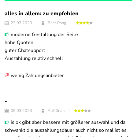
alles in allem: zu empfehlen
23.03.2023
Beer.Pong
moderne Gestaltung der Seite
hohe Quoten
guter Chatsupport
Auszahlung relativ schnell
wenig Zahlungsanbieter
-
09.03.2023
Alt00nah
is ok gibt aber bessere mit größerer auswahl und da
schwankt die auszahlungsdauer auch nicht so mal ist es