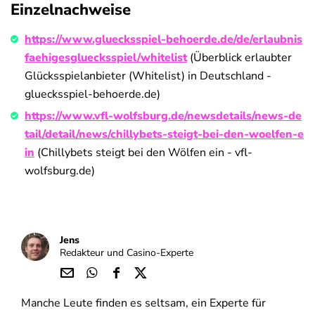
Einzelnachweise
https://www.gluecksspiel-behoerde.de/de/erlaubnis
faehigesgluecksspiel/whitelist
(Überblick erlaubter
Glücksspielanbieter (Whitelist) in Deutschland -
gluecksspiel-behoerde.de)
https://www.vfl-wolfsburg.de/newsdetails/news-de
tail/detail/news/chillybets-steigt-bei-den-woelfen-e
in
(Chillybets steigt bei den Wölfen ein - vfl-
wolfsburg.de)
Jens
Redakteur und Casino-Experte
Über
Über
Über
Über
Manche Leute finden es seltsam, ein Experte für
E-
Wha
Face
Twit