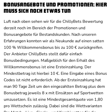
Bonusangebote und Promotionen: Hier
-
muss sich noch etwas tun
"is ok gibt aber bessere mit größerer auswahl und da
schwankt die auszahlungsdauer auch nicht so mal ist es
Luft nach oben sehen wir für die ChillyBets Bewertung
am selben tag da, mal ..."
derzeit noch im Bereich der Promotionen und
Bonusangebote für Bestandskunden. Nach unseren
Erfahrungen konnten wir als Neukunde auf einen satten
100 % Willkommensbonus bis zu 100 € zurückgreifen.
Alle Nutzererfahrungen anzeigen
Der Anbieter ChillyBets stellt dafür einfach
Bonusbedingungen. Maßgeblich für den Erhalt des
Eigenen Erfahrungsbericht schreiben
Willkommensbonus ist eine Ersteinzahlung. Der
Mindestbetrag ist hierbei 10 €. Eine Eingabe eines Bonus
4.3
NUTZER BEWERTUNG
/5
Codes ist nicht erforderlich. Ab der Ersteinzahlung hat
9 Nutzererfahrungen
man 90 Tage Zeit um den eingezahlten Betrag plus dem
Bonusbetrag jeweils 8 x mit Einsätzen auf Sportwetten
5 Sterne
55.6%
umzusetzen. Es ist eine Mindestgesamtquote von 1,80
4 Sterne
22.2%
pro Wettschein zulässig. Dabei sind die Wettvarianten