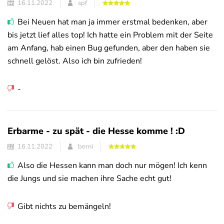
16.11.2022
spf
Bei Neuen hat man ja immer erstmal bedenken, aber
bis jetzt lief alles top! Ich hatte ein Problem mit der Seite
am Anfang, hab einen Bug gefunden, aber den haben sie
schnell gelöst. Also ich bin zufrieden!
-
Erbarme - zu spät - die Hesse komme ! :D
16.11.2022
berni
Also die Hessen kann man doch nur mögen! Ich kenn
die Jungs und sie machen ihre Sache echt gut!
Gibt nichts zu bemängeln!