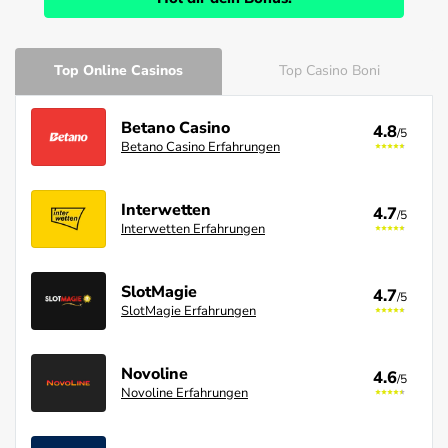
Top Online Casinos
Top Casino Boni
Betano Casino
4.8
/5
Betano Casino Erfahrungen
Interwetten
4.7
/5
Interwetten Erfahrungen
SlotMagie
4.7
/5
SlotMagie Erfahrungen
Novoline
4.6
/5
Novoline Erfahrungen