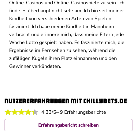
Mail
tsap
boo
ter
Online-Casinos und Online-Casinospiele zu sein. Ich
teile
p
k
teile
finde es überhaupt nicht seltsam; Ich bin seit meiner
n
teile
teile
n
n
n
Kindheit von verschiedenen Arten von Spielen
fasziniert. Ich habe meine Kindheit in Mannheim
verbracht und erinnere mich, dass meine Eltern jede
Woche Lotto gespielt haben. Es faszinierte mich, die
Ergebnisse im Fernsehen zu sehen, während die
zufälligen Kugeln ihren Platz einnahmen und den
Gewinner verkündeten.
Nutzererfahrungen mit ChillyBets.de
4.33/5
– 9 Erfahrungsberichte
Erfahrungsbericht schreiben