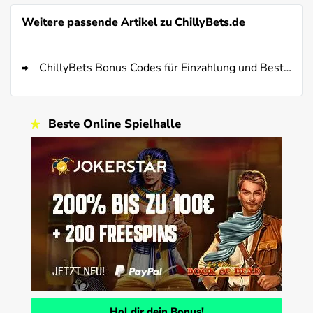
Weitere passende Artikel zu ChillyBets.de
ChillyBets Bonus Codes für Einzahlung und Bestandskunden 2026
Beste Online Spielhalle
Hol dir dein Bonus!