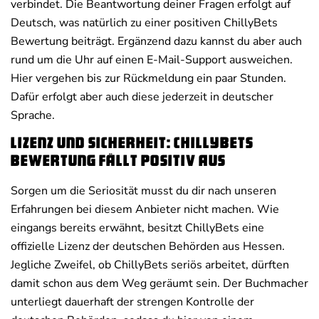
verbindet. Die Beantwortung deiner Fragen erfolgt auf
Deutsch, was natürlich zu einer positiven ChillyBets
Bewertung beiträgt. Ergänzend dazu kannst du aber auch
rund um die Uhr auf einen E-Mail-Support ausweichen.
Hier vergehen bis zur Rückmeldung ein paar Stunden.
Dafür erfolgt aber auch diese jederzeit in deutscher
Sprache.
Lizenz und Sicherheit: ChillyBets
Bewertung fällt positiv aus
Sorgen um die Seriosität musst du dir nach unseren
Erfahrungen bei diesem Anbieter nicht machen. Wie
eingangs bereits erwähnt, besitzt ChillyBets eine
offizielle Lizenz der deutschen Behörden aus Hessen.
Jegliche Zweifel, ob ChillyBets seriös arbeitet, dürften
damit schon aus dem Weg geräumt sein. Der Buchmacher
unterliegt dauerhaft der strengen Kontrolle der