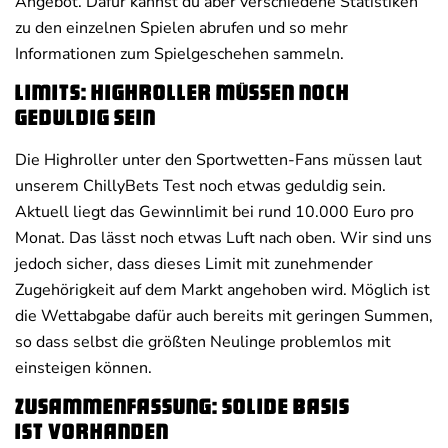
Angebot. Dafür kannst du aber verschiedene Statistiken
zu den einzelnen Spielen abrufen und so mehr
Informationen zum Spielgeschehen sammeln.
Limits: Highroller müssen noch
geduldig sein
Die Highroller unter den Sportwetten-Fans müssen laut
unserem ChillyBets Test noch etwas geduldig sein.
Aktuell liegt das Gewinnlimit bei rund 10.000 Euro pro
Monat. Das lässt noch etwas Luft nach oben. Wir sind uns
jedoch sicher, dass dieses Limit mit zunehmender
Zugehörigkeit auf dem Markt angehoben wird. Möglich ist
die Wettabgabe dafür auch bereits mit geringen Summen,
so dass selbst die größten Neulinge problemlos mit
einsteigen können.
Zusammenfassung: Solide Basis
ist vorhanden