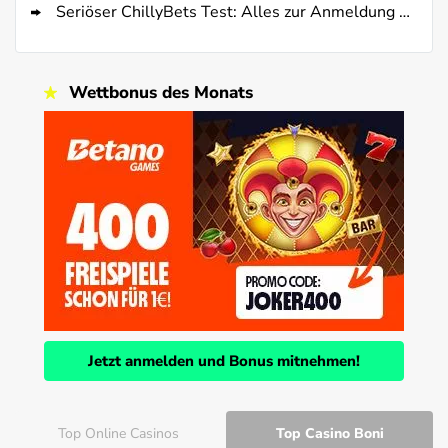
Seriöser ChillyBets Test: Alles zur Anmeldung bei ChillyBets und mehr
Wettbonus des Monats
Jetzt anmelden und Bonus mitnehmen!
Top Online Casinos
Top Casino Boni