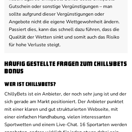
Gutschein oder sonstige Vergünstigungen – man
sollte aufgrund dieser Vergünstigungen oder
Angebote nicht die eigene Wettgewohnheit ändern.
Passiert dies, kann das schnell dazu führen, dass die
Qualität der Wetten sinkt und somit auch das Risiko
für hohe Verluste steigt.
Häufig gestellte Fragen zum ChillyBets
Bonus
Wer ist ChillyBets?
ChillyBets ist ein Anbieter, der noch sehr jung ist und der
sich gerade am Markt positioniert. Der Anbieter punktet
mit einer klaren und gut strukturierten Webseite, mit
einer einfachen Handhabung, vielen interessanten
Sportwetten und einem Live-Chat. 16 Sportarten werden