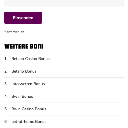
* erforderlich
Weitere Boni
1.
Betano Casino Bonus
2.
Betano Bonus
3.
Interwetten Bonus
4.
Bwin Bonus
5.
Bwin Casino Bonus
6.
bet-at-home Bonus