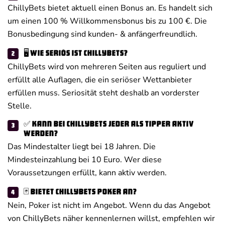
ChillyBets bietet aktuell einen Bonus an. Es handelt sich
um einen 100 % Willkommensbonus bis zu 100 €. Die
Bonusbedingung sind kunden- & anfängerfreundlich.
🖥 Wie seriös ist ChillyBets?
ChillyBets wird von mehreren Seiten aus reguliert und
erfüllt alle Auflagen, die ein seriöser Wettanbieter
erfüllen muss. Seriosität steht deshalb an vorderster
Stelle.
✅ Kann bei ChillyBets jeder als Tipper aktiv
werden?
Das Mindestalter liegt bei 18 Jahren. Die
Mindesteinzahlung bei 10 Euro. Wer diese
Voraussetzungen erfüllt, kann aktiv werden.
🃏 Bietet ChillyBets Poker an?
Nein, Poker ist nicht im Angebot. Wenn du das Angebot
von ChillyBets näher kennenlernen willst, empfehlen wir