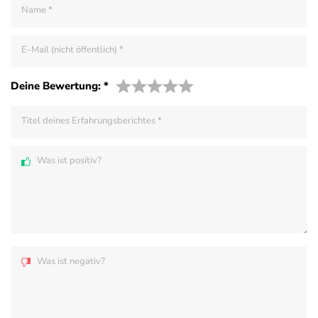
Name
*
E-Mail (nicht öffentlich)
*
Deine Bewertung:
*
Titel deines Erfahrungsberichtes
*
Was ist positiv?
Was ist negativ?