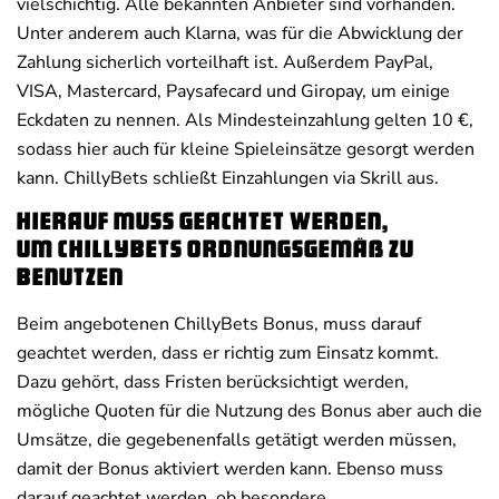
vielschichtig. Alle bekannten Anbieter sind vorhanden.
Unter anderem auch Klarna, was für die Abwicklung der
Zahlung sicherlich vorteilhaft ist. Außerdem PayPal,
VISA, Mastercard, Paysafecard und Giropay, um einige
Eckdaten zu nennen. Als Mindesteinzahlung gelten 10 €,
sodass hier auch für kleine Spieleinsätze gesorgt werden
kann. ChillyBets schließt Einzahlungen via Skrill aus.
Hierauf muss geachtet werden,
um ChillyBets ordnungsgemäß zu
benutzen
Beim angebotenen ChillyBets Bonus, muss darauf
geachtet werden, dass er richtig zum Einsatz kommt.
Dazu gehört, dass Fristen berücksichtigt werden,
mögliche Quoten für die Nutzung des Bonus aber auch die
Umsätze, die gegebenenfalls getätigt werden müssen,
damit der Bonus aktiviert werden kann. Ebenso muss
darauf geachtet werden, ob besondere