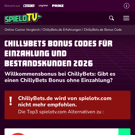
Bekannt aus:
Über spieloTV
Wie wir bewerten
Online Casino Vergleich
/
ChillyBets.de Erfahrungen
/
ChillyBets.de Bonus Code
Die SpieloTV Crew
ChillyBets Bonus Codes für
Datenschutzerklärung
Einzahlung und
Haftungsausschluss für Inhalte
Bestandskunden 2026
Willkommensbonus bei ChillyBets: Gibt es
Affiliate Disclaimer
einen ChillyBets Bonus ohne Einzahlung?
Schreiber gesucht
Kontakt mit spieloTV
ChillyBets.de wird von spielotv.com
nicht mehr empfohlen.
Spielsucht Hilfe
Die Top3 spielotv.com Alternativen zu :