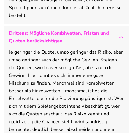
Spiele tippen zu können, für die tatsächlich Interesse
besteht.
Drittens: Mögliche Kombiwetten, Fristen und
Quoten berücksichtigen
Je geringer die Quote, umso geringer das Risiko, aber
umso geringer auch der mögliche Gewinn. Steigen
die Quoten, wird das Risiko größer, aber auch der
Gewinn. Hier lohnt es sich, immer eine gute
Mischung zu finden. Manchmal sind Kombiwetten
besser als Einzelwetten – manchmal ist es die
Einzelwette, die für die Platzierung günstiger ist. Wer
sich mit dem Spielangebot intensiv beschäftigt, wer
sich die Quoten anschaut, das Risiko kennt und
gleichzeitig die Chancen sieht, wird langfristig
betrachtet deutlich besser abschneiden und mehr