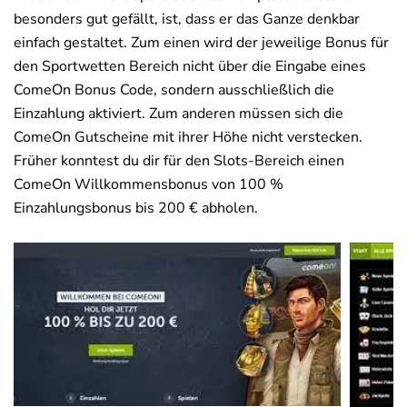
3 Sterne
0%
besonders gut gefällt, ist, dass er das Ganze denkbar
einfach gestaltet. Zum einen wird der jeweilige Bonus für
2 Sterne
0%
den Sportwetten Bereich nicht über die Eingabe eines
1 Stern
0%
ComeOn Bonus Code, sondern ausschließlich die
Einzahlung aktiviert. Zum anderen müssen sich die
ComeOn Gutscheine mit ihrer Höhe nicht verstecken.
Früher konntest du dir für den Slots-Bereich einen
ComeOn Willkommensbonus von 100 %
Einzahlungsbonus bis 200 € abholen.