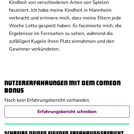
n
n
Kindheit von verschiedenen Arten von Spielen
fasziniert. Ich habe meine Kindheit in Mannheim
verbracht und erinnere mich, dass meine Eltern jede
Woche Lotto gespielt haben. Es faszinierte mich, die
Ergebnisse im Fernsehen zu sehen, während die
zufälligen Kugeln ihren Platz einnahmen und den
Gewinner verkündeten.
Nutzererfahrungen mit dem ComeOn
Bonus
Noch kein Erfahrungsbericht vorhanden.
Erfahrungsbericht schreiben
Schreibe deinen eigenen Erfahrungsbericht