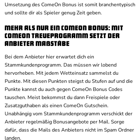
Umsetzung des ComeOn Bonus ist somit branchentypisch
und sollte dir als Spieler genug Zeit geben.
Mehr als nur ein ComeOn Bonus: Mit
ComeOn Treueprogramm setzt der
Anbieter Maßstäbe
Bei dem Anbieter hier erwartet dich ein
Stammkundenprogramm. Das müssen wir lobend
hervorheben. Mit jedem Wetteinsatz sammelst du
Punkte. Mit diesen Punkten steigst du Stufen auf und die
Punkte kannst du auch gegen ComeOn Bonus Codes
tauschen. Meist bekommst du dann Freispiele oder
Zusatzguthaben als einen ComeOn Gutschein.
Unabhängig vom Stammkundenprogramm verschickt der
Anbieter regelmäßig Bonusangebote per Mail. Sorge
dafür, dass die Mails des Anbieters nicht im Spam Ordner
landen.