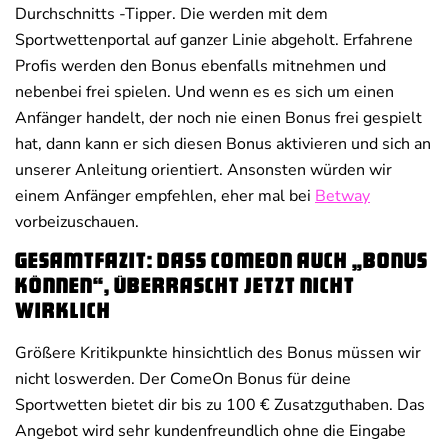
Durchschnitts -Tipper. Die werden mit dem
Sportwettenportal auf ganzer Linie abgeholt. Erfahrene
Profis werden den Bonus ebenfalls mitnehmen und
nebenbei frei spielen. Und wenn es es sich um einen
Anfänger handelt, der noch nie einen Bonus frei gespielt
hat, dann kann er sich diesen Bonus aktivieren und sich an
unserer Anleitung orientiert. Ansonsten würden wir
einem Anfänger empfehlen, eher mal bei
Betway
vorbeizuschauen.
Gesamtfazit: Dass ComeOn auch „Bonus
können“, überrascht jetzt nicht
wirklich
Größere Kritikpunkte hinsichtlich des Bonus müssen wir
nicht loswerden. Der ComeOn Bonus für deine
Sportwetten bietet dir bis zu 100 € Zusatzguthaben. Das
Angebot wird sehr kundenfreundlich ohne die Eingabe