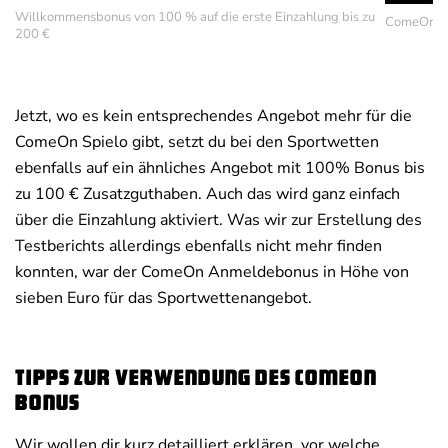
Willkommensbonus von 100 % auf die erste Einzahlung bis zu
ComeOn bie
200 €
Jetzt, wo es kein entsprechendes Angebot mehr für die
ComeOn Spielo gibt, setzt du bei den Sportwetten
ebenfalls auf ein ähnliches Angebot mit 100% Bonus bis
zu 100 € Zusatzguthaben. Auch das wird ganz einfach
über die Einzahlung aktiviert. Was wir zur Erstellung des
Testberichts allerdings ebenfalls nicht mehr finden
konnten, war der ComeOn Anmeldebonus in Höhe von
sieben Euro für das Sportwettenangebot.
Tipps zur Verwendung des ComeOn
Bonus
Wir wollen dir kurz detailliert erklären, vor welche