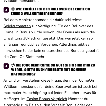
Willkommensbonus.
🌞 Wie erfülle ich den Rollover des Come On
Casino Willkommensbonus?
Bei dem Anbieter standen dir dafür zahlreiche
Spielautomaten
zur Verfügung. Für den Rollover des
ComeOn Bonus wurde sowohl der Bonus als auch die
Einzahlung 38-fach umgesetzt. Das war jetzt kein so
anfängerfreundliches Vorgehen. Allerdings gibt es
inzwischen leider kein entsprechendes Bonusangebot für
die ComeOn Slots mehr.
💳 Die 100€ beim Come On Gutschein sind mir zu
wenig. Gibt‘s auch Angebote mit höherer
Aktivierung?
Ja. Und wir verstehen diese Frage, denn der ComeOn
Willkommensbonus für deine Sportwetten ist auch bei
maximaler Ausschöpfung auf jeden Fall eher etwas für
Anfänger. Im
Casino Bonus Vergleich
könntest du
alternativ zum Beispiel den
Wheelz Bonus
oder den