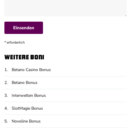
* erforderlich
Weitere Boni
1.
Betano Casino Bonus
2.
Betano Bonus
3.
Interwetten Bonus
4.
SlotMagie Bonus
5.
Novoline Bonus