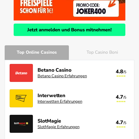
Jetzt anmelden und Bonus mitnehmen!
Top Online Casinos
Top Casino Boni
Betano Casino
4.8
/5
Betano Casino Erfahrungen
Interwetten
4.7
/5
Interwetten Erfahrungen
SlotMagie
4.7
/5
SlotMagie Erfahrungen