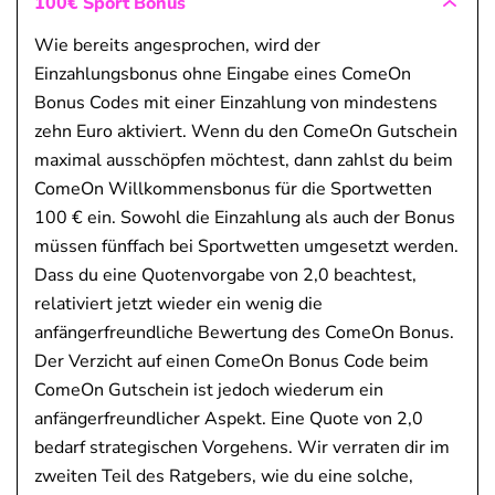
100€ Sport Bonus
Wie bereits angesprochen, wird der
Einzahlungsbonus ohne Eingabe eines ComeOn
Bonus Codes mit einer Einzahlung von mindestens
zehn Euro aktiviert. Wenn du den ComeOn Gutschein
maximal ausschöpfen möchtest, dann zahlst du beim
ComeOn Willkommensbonus für die Sportwetten
100 € ein. Sowohl die Einzahlung als auch der Bonus
müssen fünffach bei Sportwetten umgesetzt werden.
Dass du eine Quotenvorgabe von 2,0 beachtest,
relativiert jetzt wieder ein wenig die
anfängerfreundliche Bewertung des ComeOn Bonus.
Der Verzicht auf einen ComeOn Bonus Code beim
ComeOn Gutschein ist jedoch wiederum ein
anfängerfreundlicher Aspekt. Eine Quote von 2,0
bedarf strategischen Vorgehens. Wir verraten dir im
zweiten Teil des Ratgebers, wie du eine solche,