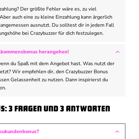
zahlung? Der größte Fehler wäre es, zu viel
 Aber auch eine zu kleine Einzahlung kann ärgerlich
 angemessen ausnutzt. Du solltest dir in jedem Fall
ungshöhe bei Crazybuzzer für dich festzulegen.
illkommensbonus herangehen!
wenn du Spaß mit dem Angebot hast. Was nutzt der
setzt? Wir empfehlen dir, den Crazybuzzer Bonus
ssen Gelassenheit zu nutzen. Dann inspirierst du
en.
: 3 Fragen und 3 Antworten
Neukundenbonus?