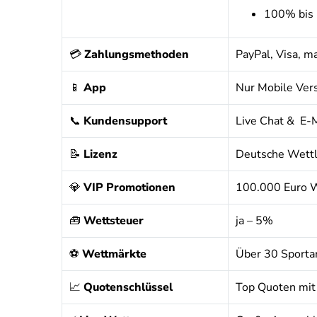
100% bis 
💳
Zahlungsmethoden
PayPal, Visa, m
📱
App
Nur Mobile Ver
📞
Kundensupport
Live Chat & E-M
📝
Lizenz
Deutsche Wettli
💎
VIP Promotionen
100.000 Euro 
🧰
Wettsteuer
ja – 5%
⚽
Wettmärkte
Über 30 Sportar
📈
Quotenschlüssel
Top Quoten mit