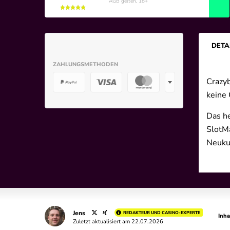
AGB gelten, 18+
07.
07.
07.
Swiftspiele Erfahrungen
Swiftspiele Bonus Code
Winamax Erfahrungen
08.
08.
08.
Merkur Slots Erfahrungen
Merkur Slots Bonus Code
AdmiralBet Erfahrungen
09.
09.
09.
Luna Slots Erfahrungen
Luna Slots Bonus Code
Bet365 Erfahrungen
DETA
ZAHLUNGSMETHODEN
10.
10.
10.
Löwen Play Erfahrungen
Löwen Play Bonus Code
Betway Erfahrungen
Crazyb
+
11.
11.
11.
Bwin Casino Erfahrungen
Bwin Casino Bonus Code
Sportwetten.de Erfahrungen
keine
12.
12.
12.
LuckyLouis Erfahrungen
LuckyLouis Bonus Code
WettArena Erfahrungen
Das he
SlotM
13.
13.
13.
Wunderino Erfahrungen
Wunderino Bonus Code
Sportingbet Erfahrungen
Neuku
14.
14.
14.
Knight Slots Erfahrungen
Knight Slots Bonus Code
Tipwin Erfahrungen
Fredo 
15.
15.
15.
Wildz Erfahrungen
Wildz Bonus Code
DAZN BET Erfahrungen
..
"Guter B
Jens
lange an
REDAKTEUR UND CASINO-EXPERTE
Inha
Zuletzt aktualisiert am 22.07.2026