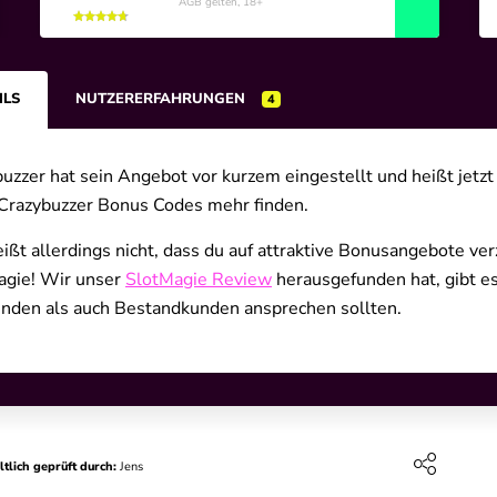
AGB gelten, 18+
07.
Winamax Bonus Code
Online Casino Schnellste Auszahlung
08.
AdmiralBet Bonus Code
Bestes Casino mit Pragmatic Slots
09.
Bet365 Bonus Code
ILS
NUTZERERFAHRUNGEN
4
Bestes Deutsches Online Casino
10.
Betway Bonus Code
Casino mit hoher Gewinnchance
uzzer hat sein Angebot vor kurzem eingestellt und heißt jetz
11.
Sportwetten.de Bonus Code
 Crazybuzzer Bonus Codes mehr finden.
Plinko Betrugsmasche
12.
WettArena Bonus Code
ißt allerdings nicht, dass du auf attraktive Bonusangebote ver
agie! Wir unser
SlotMagie Review
herausgefunden hat, gibt es
13.
Sportingbet Bonus Code
nden als auch Bestandkunden ansprechen sollten.
14.
Tipwin Bonus Code
04.03.2023
xyz
15.
DAZN BET Bonus Code
onus, den ich leider nicht nutzen kann, da ich hier schon
gemeldet bin. Aber läuft alles super"
ltlich geprüft durch:
Jens