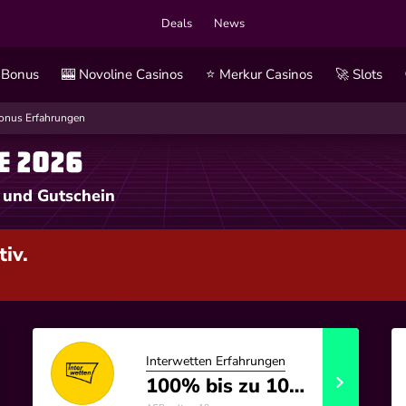
Deals
News
 Bonus
🎰 Novoline Casinos
⭐️ Merkur Casinos
🚀 Slots
onus Erfahrungen
🥇 Beste Spielothek finden:
🎁 Beste Boni:
🎁 Spiele & Boni:
🎁 Spiele & Boni:
Top 15 Wettboni
🎰 Beliebte Slots:
e 2026
01.
Neue Online Casinos
Casino mit Startguthaben
Novoline Spiele (Liste)
Merkur Spiele (Liste)
Betano Casino Bonus Code
Books & Bulls (Casinos, Bon
 und Gutschein
02.
Betano Bonus Code
Bester Online Casino Bonus
Casino Neukundenbonus
Novomatic Spiele (Liste)
Merkur Casino kostenlos spielen
Fruit Mania (Casinos, Bonus
iv.
03.
Interwetten Bonus Code
Casino mit 1 EUR Einzahlung
Casino Bestandskundenbonus
Novoline Casino kostenlos spielen
Merkur Casino Bonus ohne Einzahlung
Monopoly Slot (Casinos, Bo
04.
Bwin Bonus Code
Legale Online Casinos
Cashback Casino Bonus
Sofort: Novoline Casino 50 Freispiele
Merkur Spielautomaten Tricks
Book of Dead (Casinos, Bon
05.
bet-at-home Bonus Code
Online Casino Auszahlungsquote
Casino Willkommensbonus
Welches Novoline Spiel zahlt am besten?
Welches Merkur Spiel zahlt am besten?
Tizona (Casinos, Bonus, RTP
Interwetten Erfahrungen
06.
NEO.bet Bonus Code
100% bis zu 100€
Online Casino Apps