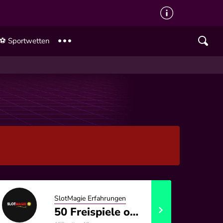
Über spieloTV
⚽ Sportwetten
Wie wir bewerten
Die SpieloTV Crew
💳 Zahlungen:
💎 Freispiele & No Deposit:
🎰 Top Slots:
🎰 Top Slots:
Beste Wettanbieter finden:
Datenschutzerklärung
us, RTP)
PayPal Online Casinos
50 Casino Freispiele: Jetzt sichern
Book of Ra (Casinos, Bonus, RTP)
Alles Spitze (Casinos, Bonus, RTP)
Neueste Wettanbieter 2026
Haftungsausschluss für Inhalte
, RTP)
Sofortüberweisung Online Casinos
Online Casino Bonus ohne Einzahlung
Sizzling Hot (Casinos, Bonus, RTP)
Blazing Star (Casinos, Bonus, RTP)
Sportwetten Bonus ohne Einzahlung
Affiliate Disclaimer
nus, RTP)
Apple Pay Online Casinos
Online Casino Freispiele (Top 3 Offers)
Lord of the Ocean (Casinos, Bonus, RTP)
Fruitinator (Casinos, Bonus, RTP)
Sportwetten Bonus Vergleich
Schreiber gesucht
Kontakt mit spieloTV
us, RTP)
Trustly Online Casinos
Handy Casino Bonus ohne Einzahlung
Dolphins Pearl (Casinos, Bonus, RTP)
Fishin Frenzy (Casinos, Bonus, RTP)
Sportwetten Freiwetten 2026
Spielsucht Hilfe
)
Lastschrift Online Casinos
5 EURO Casino Bonus ohne Einzahlung
Lucky Ladys Charm (Casinos, Bonus, RTP)
Ghost Slider (Casinos, Bonus, RTP)
Wettanbieter mit PayPal Sportwetten
SlotMagie Erfahrungen
50 Freispiele ohne Einzahlung
Google Pay Online Casinos
10 EURO Casino Bonus ohne Einzahlung
Neue Wettanbieter mit PayPal