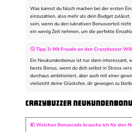
Was kannst du falsch machen bei der ersten Ein
einzuzahlen, also mehr als dein Budget zulässt.
sein, wenn du den lukrativen Bonusvorteil nicht
ein wenig Zeit nehmen, um die perfekte Einzahl
🙂 Tipp 3: Mit Freude an den Crazybuzzer W
Ein Neukundenbonus ist nur dann interessant, 
beste Bonus, wenn du dich selbst in Stress ver
durchaus ambitioniert, aber auch mit einer gewi
vielleicht deine Glücksfee, dir gewogen zu bleib
Crazybuzzer Neukundenbonus
💵 Welchen Bonuscode brauche ich für den 