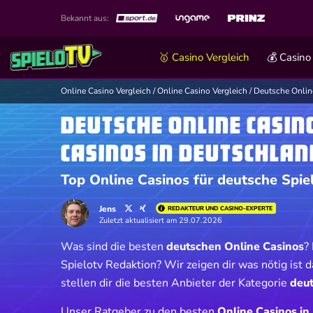
Bekannt aus:
🥇 Casino Vergleich
💰 Casino
Online Casino Vergleich
/
Online Casino Vergleich
/
Deutsche Onlin
Top10 Spielotheken
Top10 Spielotheken Bonus Codes
🥇 Casinos:
🥇 Casinos:
🎰 Weitere Spiele-Hersteller:
Top 15 Wettanbieter
Deutsche Online Casin
01.
01.
01.
Novoline Casinos mit PayPal
Merkur Casinos mit PayPal
Gamomat Online Casinos
Betano Casino Erfahrungen
Betano Casino Bonus Code
Betano Casino Erfahrungen
Casinos in Deutschlan
02.
02.
02.
Interwetten Erfahrungen
Interwetten Bonus Code
Betano Erfahrungen
Novoline Casinos mit Paysafe
Merkur Casinos mit Paysafe
NetEnt Online Casinos
Top Online Casinos für deutsche Spiel
03.
03.
03.
SlotMagie Erfahrungen
SlotMagie Bonus Code
Interwetten Erfahrungen
Novoline Casino Tricks
Merkur Casinos mit 5€ Einzahlung
Pragmatic Play Online Casinos
Jens
REDAKTEUR UND CASINO-EXPERTE
Zuletzt aktualisiert am 29.07.2026
04.
04.
04.
Novoline Erfahrungen
Novoline Bonus Code
Bwin Erfahrungen
Novoline Casino Apps
Neue Merkur Casinos
Neueste Spielautomaten
Loading ...
Was sind die besten
deutschen Online Casinos
?
05.
05.
05.
bet-at-home Erfahrungen
bet-at-home Bonus Code
bet-at-home Erfahrungen
Book of Ra Deluxe Casinos
Merkur Casino Apps
Casinos & Slots mit hoher RTP
Spielotv Redaktion? Wir zeigen dir was nötig ist d
stellen dir die besten Anbieter der Kategorie
deut
06.
06.
06.
Jokerstar Erfahrungen
Jokerstar Bonus Code
NEO.bet Erfahrungen
Unser Ratgeber zu den besten
Online Casinos in