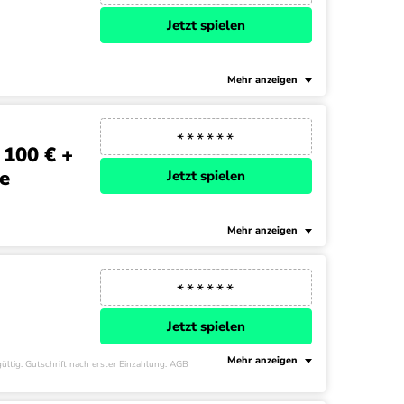
Jetzt spielen
Mehr anzeigen
 100 € +
le
Jetzt spielen
Mehr anzeigen
Jetzt spielen
Mehr anzeigen
ültig. Gutschrift nach erster Einzahlung. AGB