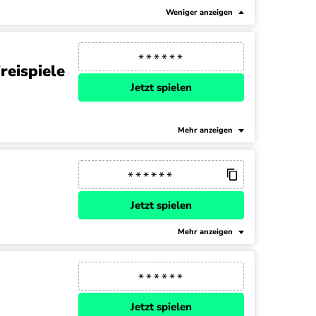
Weniger anzeigen
reispiele
Jetzt spielen
Mehr anzeigen
Jetzt spielen
Mehr anzeigen
Jetzt spielen