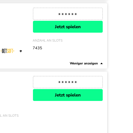
Jetzt spielen
ANZAHL AN SLOTS
7435
+
Weniger anzeigen
Jetzt spielen
L AN SLOTS