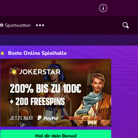
Über spieloTV
⚽ Sportwetten
Wie wir bewerten
Die SpieloTV Crew
💳 Zahlungen:
💎 Freispiele & No Deposit:
🎰 Top Slots:
🎰 Top Slots:
Beste Wettanbieter finden:
Beste Online Spielhalle
Datenschutzerklärung
us, RTP)
PayPal Online Casinos
50 Casino Freispiele: Jetzt sichern
Book of Ra (Casinos, Bonus, RTP)
Alles Spitze (Casinos, Bonus, RTP)
Neueste Wettanbieter 2026
Haftungsausschluss für Inhalte
, RTP)
Sofortüberweisung Online Casinos
Online Casino Bonus ohne Einzahlung
Sizzling Hot (Casinos, Bonus, RTP)
Blazing Star (Casinos, Bonus, RTP)
Sportwetten Bonus ohne Einzahlung
Affiliate Disclaimer
nus, RTP)
Apple Pay Online Casinos
Online Casino Freispiele (Top 3 Offers)
Lord of the Ocean (Casinos, Bonus, RTP)
Fruitinator (Casinos, Bonus, RTP)
Sportwetten Bonus Vergleich
Schreiber gesucht
Kontakt mit spieloTV
us, RTP)
Trustly Online Casinos
Handy Casino Bonus ohne Einzahlung
Dolphins Pearl (Casinos, Bonus, RTP)
Fishin Frenzy (Casinos, Bonus, RTP)
Sportwetten Freiwetten 2026
Spielsucht Hilfe
)
Lastschrift Online Casinos
5 EURO Casino Bonus ohne Einzahlung
Lucky Ladys Charm (Casinos, Bonus, RTP)
Ghost Slider (Casinos, Bonus, RTP)
Wettanbieter mit PayPal Sportwetten
Google Pay Online Casinos
10 EURO Casino Bonus ohne Einzahlung
Neue Wettanbieter mit PayPal
Hol dir dein Bonus!