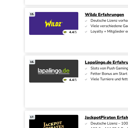
Wildz Erfahrungen
15.
Deutsche Lizenz vorh
Viele verschiedene G
Loyalty + Mitglieder 
4.4
/5
Lapalingo.de Erfahr
16.
Slots von Push Gaming,
Fetter Bonus am Start 
Viele Turniere und fet
4.4
/5
JackpotPiraten Erfa
17.
Deutsche Lizenz – 100