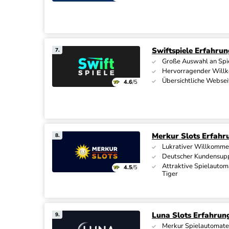
Swiftspiele Erfahru
7.
Große Auswahl an Spi
Hervorragender Wil
Übersichtliche Websei
4.6
/5
Merkur Slots Erfahr
8.
Lukrativer Willkomme
Deutscher Kundensuppo
Attraktive Spielauto
4.5
/5
Tiger
Luna Slots Erfahrun
9.
Merkur Spielautomate