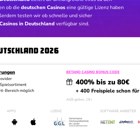
07.
Winamax Bonus Code
Online Casino Schnellste Auszahlung
en ob die
deutschen Casinos
eine gültige Lizenz haben
08.
AdmiralBet Bonus Code
ußerdem testen wir ob schnelle und sicher
Bestes Casino mit Pragmatic Slots
 Casinos in Deutschland
verfügbar sind.
09.
Bet365 Bonus Code
Bestes Deutsches Online Casino
10.
Betway Bonus Code
Casino mit hoher Gewinnchance
Deutschland 2026
11.
Sportwetten.de Bonus Code
Plinko Betrugsmasche
12.
WettArena Bonus Code
hrungen
BETANO CASINO BONUS CODE
ovider
13.
Sportingbet Bonus Code
400% bis zu 80€
Spielsortiment
+ 400 Freispiele schon für
ent-Bereich möglich
14.
Tipwin Bonus Code
AGB gelten, 18+
15.
DAZN BET Bonus Code
APPS
LIZENZ
SOFTWARE ANBIETER