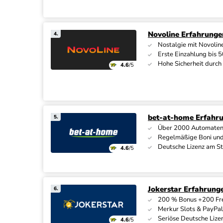
Novoline Erfahrunge
4.
Nostalgie mit Novolin
Erste Einzahlung bis 5
Hohe Sicherheit durch
4.6
/5
bet-at-home Erfahr
5.
Über 2000 Automaten 
Regelmäßige Boni und
Deutsche Lizenz am St
4.6
/5
Jokerstar Erfahrung
6.
200 % Bonus +200 Fre
Merkur Slots & PayPal
Seriöse Deutsche Lize
4.6
/5