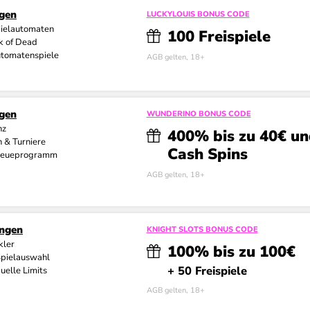
ngen
LUCKYLOUIS BONUS CODE
pielautomaten
100 Freispiele
ok of Dead
utomatenspiele
AGB gelten, 18+
gen
WUNDERINO BONUS CODE
nz
400% bis zu 40€ un
 & Turniere
Cash Spins
Treueprogramm
AGB gelten, 18+
ungen
KNIGHT SLOTS BONUS CODE
kler
100% bis zu 100€
pielauswahl
+ 50 Freispiele
uelle Limits
AGB gelten, 18+