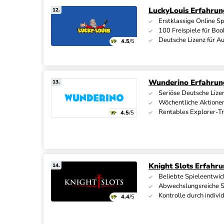
LuckyLouis Erfahru
12.
Erstklassige Online S
100 Freispiele für Bo
Deutsche Lizenz für A
4.5
/5
Wunderino Erfahrun
13.
Seriöse Deutsche Lize
Wöchentliche Aktionen
Rentables Explorer-
4.5
/5
Knight Slots Erfahr
14.
Beliebte Spieleentwic
Abwechslungsreiche S
Kontrolle durch individ
4.4
/5