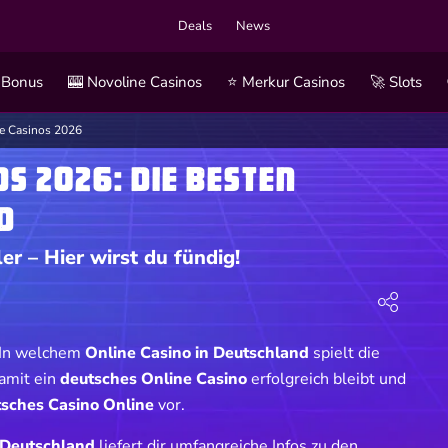
Deals
News
 Bonus
🎰 Novoline Casinos
⭐️ Merkur Casinos
🚀 Slots
e Casinos 2026
🥇 Beste Spielothek finden:
🎁 Beste Boni:
🎁 Spiele & Boni:
🎁 Spiele & Boni:
Top 15 Wettboni
🎰 Beliebte Slots:
os 2026: Die besten
01.
Neue Online Casinos
Casino mit Startguthaben
Novoline Spiele (Liste)
Merkur Spiele (Liste)
Betano Casino Bonus Code
Books & Bulls (Casinos, Bon
d
02.
Betano Bonus Code
Bester Online Casino Bonus
Casino Neukundenbonus
Novomatic Spiele (Liste)
Merkur Casino kostenlos spielen
Fruit Mania (Casinos, Bonus
er – Hier wirst du fündig!
03.
Interwetten Bonus Code
Casino mit 1 EUR Einzahlung
Casino Bestandskundenbonus
Novoline Casino kostenlos spielen
Merkur Casino Bonus ohne Einzahlung
Monopoly Slot (Casinos, Bo
04.
Bwin Bonus Code
Legale Online Casinos
Cashback Casino Bonus
Sofort: Novoline Casino 50 Freispiele
Merkur Spielautomaten Tricks
Book of Dead (Casinos, Bon
 In welchem
Online Casino in Deutschland
spielt die
05.
bet-at-home Bonus Code
Online Casino Auszahlungsquote
Casino Willkommensbonus
Welches Novoline Spiel zahlt am besten?
Welches Merkur Spiel zahlt am besten?
Tizona (Casinos, Bonus, RTP
amit ein
deutsches Online Casino
erfolgreich bleibt und
sches Casino Online
vor.
06.
NEO.bet Bonus Code
Online Casino Apps
 Deutschland
liefert dir umfangreiche Infos zu den