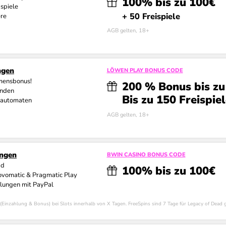
100% bis zu 100€
spiele
+ 50 Freispiele
ere
AGB gelten, 18+
ngen
LÖWEN PLAY BONUS CODE
mensbonus!
200 % Bonus bis zu
anden
Bis zu 150 Freispie
lautomaten
AGB gelten, 18+
ungen
BWIN CASINO BONUS CODE
ad
100% bis zu 100€
Novomatic & Pragmatic Play
hlungen mit PayPal
inzahlung & Bonus) bei Slots innerhalb von X Tagen. FreeSpins sind 7 Tage für Legacy of Dead g