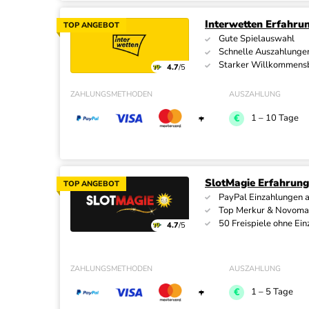
Interwetten Erfahru
TOP ANGEBOT
Gute Spielauswahl
Schnelle Auszahlunge
Starker Willkommens
4.7
/5
ZAHLUNGSMETHODEN
AUSZAHLUNG
+
1 – 10 Tage
SlotMagie Erfahrun
TOP ANGEBOT
PayPal Einzahlungen 
Top Merkur & Novomat
50 Freispiele ohne Ei
4.7
/5
ZAHLUNGSMETHODEN
AUSZAHLUNG
+
1 – 5 Tage