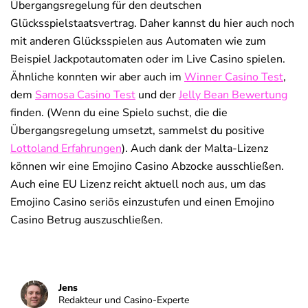
Übergangsregelung für den deutschen
Glücksspielstaatsvertrag. Daher kannst du hier auch noch
mit anderen Glücksspielen aus Automaten wie zum
Beispiel Jackpotautomaten oder im Live Casino spielen.
Ähnliche konnten wir aber auch im
Winner Casino Test
,
dem
Samosa Casino Test
und der
Jelly Bean Bewertung
finden. (Wenn du eine Spielo suchst, die die
Übergangsregelung umsetzt, sammelst du positive
Lottoland Erfahrungen
). Auch dank der Malta-Lizenz
können wir eine Emojino Casino Abzocke ausschließen.
Auch eine EU Lizenz reicht aktuell noch aus, um das
Emojino Casino seriös einzustufen und einen Emojino
Casino Betrug auszuschließen.
Jens
Redakteur und Casino-Experte