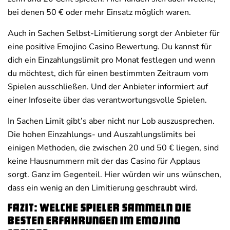
bei denen 50 € oder mehr Einsatz möglich waren.
Auch in Sachen Selbst-Limitierung sorgt der Anbieter für
eine positive Emojino Casino Bewertung. Du kannst für
dich ein Einzahlungslimit pro Monat festlegen und wenn
du möchtest, dich für einen bestimmten Zeitraum vom
Spielen ausschließen. Und der Anbieter informiert auf
einer Infoseite über das verantwortungsvolle Spielen.
In Sachen Limit gibt’s aber nicht nur Lob auszusprechen.
Die hohen Einzahlungs- und Auszahlungslimits bei
einigen Methoden, die zwischen 20 und 50 € liegen, sind
keine Hausnummern mit der das Casino für Applaus
sorgt. Ganz im Gegenteil. Hier würden wir uns wünschen,
dass ein wenig an den Limitierung geschraubt wird.
Fazit: Welche Spieler sammeln die
besten Erfahrungen im Emojino