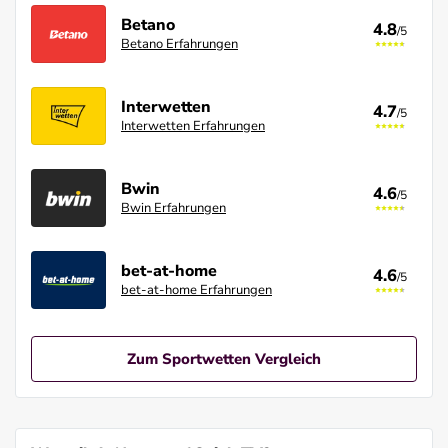
Betano
4.8
/5
Betano Erfahrungen
Interwetten
4.7
/5
Interwetten Erfahrungen
Bwin
4.6
/5
Bwin Erfahrungen
bet-at-home
4.6
/5
bet-at-home Erfahrungen
Zum Sportwetten Vergleich
Betano Casino Bonus
4.8
/5
100% bis zu 80€