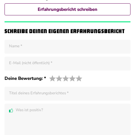
Erfahrungsbericht schreiben
Schreibe deinen eigenen Erfahrungsbericht
Name
*
E-Mail (nicht öffentlich)
*
Deine Bewertung:
*
Titel deines Erfahrungsberichtes
*
Was ist positiv?