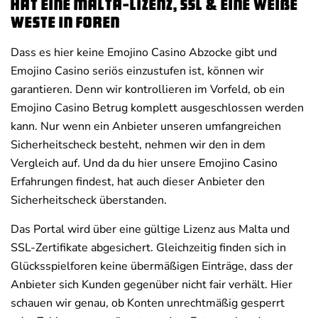
hat eine Malta-Lizenz, SSL & eine weiße
Weste in Foren
Dass es hier keine Emojino Casino Abzocke gibt und
Emojino Casino seriös einzustufen ist, können wir
garantieren. Denn wir kontrollieren im Vorfeld, ob ein
Emojino Casino Betrug komplett ausgeschlossen werden
kann. Nur wenn ein Anbieter unseren umfangreichen
Sicherheitscheck besteht, nehmen wir den in dem
Vergleich auf. Und da du hier unsere Emojino Casino
Erfahrungen findest, hat auch dieser Anbieter den
Sicherheitscheck überstanden.
Das Portal wird über eine gültige Lizenz aus Malta und
SSL-Zertifikate abgesichert. Gleichzeitig finden sich in
Glücksspielforen keine übermäßigen Einträge, dass der
Anbieter sich Kunden gegenüber nicht fair verhält. Hier
schauen wir genau, ob Konten unrechtmäßig gesperrt