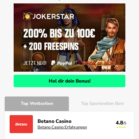
Hol dir dein Bonus!
Top Wettseiten
Top Sportwetten Boni
Betano Casino
4.8
/5
Betano Casino Erfahrungen