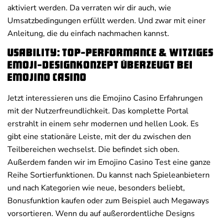
aktiviert werden. Da verraten wir dir auch, wie
Umsatzbedingungen erfüllt werden. Und zwar mit einer
Anleitung, die du einfach nachmachen kannst.
Usability: Top-Performance & witziges
Emoji-Designkonzept überzeugt bei
Emojino Casino
Jetzt interessieren uns die Emojino Casino Erfahrungen
mit der Nutzerfreundlichkeit. Das komplette Portal
erstrahlt in einem sehr modernen und hellen Look. Es
gibt eine stationäre Leiste, mit der du zwischen den
Teilbereichen wechselst. Die befindet sich oben.
Außerdem fanden wir im Emojino Casino Test eine ganze
Reihe Sortierfunktionen. Du kannst nach Spieleanbietern
und nach Kategorien wie neue, besonders beliebt,
Bonusfunktion kaufen oder zum Beispiel auch Megaways
vorsortieren. Wenn du auf außerordentliche Designs