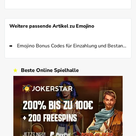
Weitere passende Artikel zu Emojino
Emojino Bonus Codes für Einzahlung und Bestandskunden 2026
Beste Online Spielhalle