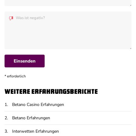
Was ist negativ?
* erforderlich
Weitere Erfahrungsberichte
1.
Betano Casino Erfahrungen
2.
Betano Erfahrungen
3.
Interwetten Erfahrungen