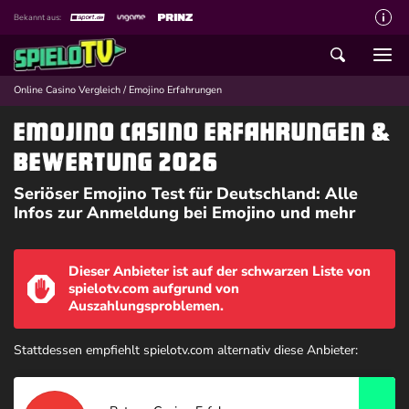
Bekannt aus:
Über spieloTV
Wie wir bewerten
Online Casino Vergleich
/
Emojino Erfahrungen
Die SpieloTV Crew
Emojino Casino Erfahrungen &
Datenschutzerklärung
Bewertung 2026
Haftungsausschluss für Inhalte
Seriöser Emojino Test für Deutschland: Alle
Infos zur Anmeldung bei Emojino und mehr
Affiliate Disclaimer
Schreiber gesucht
Dieser Anbieter ist auf der schwarzen Liste von
spielotv.com aufgrund von
Kontakt mit spieloTV
Auszahlungsproblemen.
Spielsucht Hilfe
Stattdessen empfiehlt spielotv.com alternativ diese Anbieter: