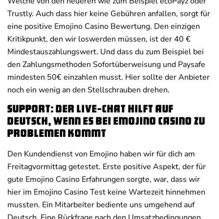
Welche von den neueren wie zum Beispiel ecoPayz oder
Trustly. Auch dass hier keine Gebühren anfallen, sorgt für
eine positive Emojino Casino Bewertung. Den einzigen
Kritikpunkt, den wir loswerden müssen, ist der 40 €
Mindestauszahlungswert. Und dass du zum Beispiel bei
den Zahlungsmethoden Sofortüberweisung und Paysafe
mindesten 50€ einzahlen musst. Hier sollte der Anbieter
noch ein wenig an den Stellschrauben drehen.
Support: Der Live-Chat hilft auf
Deutsch, wenn es bei Emojino Casino zu
Problemen kommt
Den Kundendienst von Emojino haben wir für dich am
Freitagvormittag getestet. Erste positive Aspekt, der für
gute Emojino Casino Erfahrungen sorgte, war, dass wir
hier im Emojino Casino Test keine Wartezeit hinnehmen
mussten. Ein Mitarbeiter bediente uns umgehend auf
Deutsch. Eine Rückfrage nach den Umsatzbedingungen