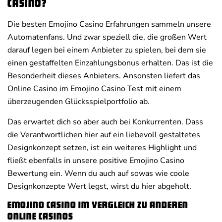
Casino?
Die besten Emojino Casino Erfahrungen sammeln unsere
Automatenfans. Und zwar speziell die, die großen Wert
darauf legen bei einem Anbieter zu spielen, bei dem sie
einen gestaffelten Einzahlungsbonus erhalten. Das ist die
Besonderheit dieses Anbieters. Ansonsten liefert das
Online Casino im Emojino Casino Test mit einem
überzeugenden Glücksspielportfolio ab.
Das erwartet dich so aber auch bei Konkurrenten. Dass
die Verantwortlichen hier auf ein liebevoll gestaltetes
Designkonzept setzen, ist ein weiteres Highlight und
fließt ebenfalls in unsere positive Emojino Casino
Bewertung ein. Wenn du auch auf sowas wie coole
Designkonzepte Wert legst, wirst du hier abgeholt.
Emojino Casino im Vergleich zu anderen
Online Casinos