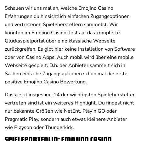
Schauen wir uns mal an, welche Emojino Casino
Erfahrungen du hinsichtlich einfachen Zugangsoptionen
und vertretenen Spieleherstellern sammelst. Wir
konnten im Emojino Casino Test auf das komplette
Glücksspielportal über eine klassische Webseite
zurückgreifen. Es gibt hier keine Installation von Software
oder von Casino Apps. Auch mobil wird über eine mobile
Webseite gespielt. D.h. der Anbieter sammelt sich in
Sachen einfache Zugangsoptionen schon mal die erste
positive Emojino Casino Bewertung.
Dass jetzt insgesamt 14 der wichtigsten Spielehersteller
vertreten sind ist ein weiteres Highlight. Du findest nicht
nur bekannte Größen wie NetEnt, Play’n GO oder
Pragmatic Play, sondern auch etwas kleinere Anbieter
wie Playson oder Thunderkick.
Spieleportfolio: Emojino Casino