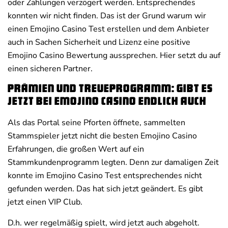
oder Zahlungen verzögert werden. Entsprechendes
konnten wir nicht finden. Das ist der Grund warum wir
einen Emojino Casino Test erstellen und dem Anbieter
auch in Sachen Sicherheit und Lizenz eine positive
Emojino Casino Bewertung aussprechen. Hier setzt du auf
einen sicheren Partner.
Prämien und Treueprogramm: Gibt es
jetzt bei Emojino Casino endlich auch
Als das Portal seine Pforten öffnete, sammelten
Stammspieler jetzt nicht die besten Emojino Casino
Erfahrungen, die großen Wert auf ein
Stammkundenprogramm legten. Denn zur damaligen Zeit
konnte im Emojino Casino Test entsprechendes nicht
gefunden werden. Das hat sich jetzt geändert. Es gibt
jetzt einen VIP Club.
D.h. wer regelmäßig spielt, wird jetzt auch abgeholt.