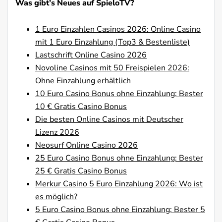
Was gibt’s Neues auf SpieloTV?
AGB gelten
Betano Bonus
1 Euro Einzahlen Casinos 2026: Online Casino
4.8
/5
100% bis zu 80€
mit 1 Euro Einzahlung (Top3 & Bestenliste)
AGB gelten
Lastschrift Online Casino 2026
Interwetten Bonus
Novoline Casinos mit 50 Freispielen 2026:
4.7
/5
100% bis 100€ Neukundenbonus
Ohne Einzahlung erhältlich
AGB gelten
10 Euro Casino Bonus ohne Einzahlung: Bester
10 € Gratis Casino Bonus
Bwin Bonus
4.6
/5
100% bis zu 100€
Die besten Online Casinos mit Deutscher
AGB gelten
Lizenz 2026
Neosurf Online Casino 2026
25 Euro Casino Bonus ohne Einzahlung: Bester
bet-at-home Bonus
25 € Gratis Casino Bonus
500 % QUOTENBOOST + 100€
4.6
/5
Merkur Casino 5 Euro Einzahlung 2026: Wo ist
BONUS
es möglich?
AGB gelten
5 Euro Casino Bonus ohne Einzahlung: Bester 5