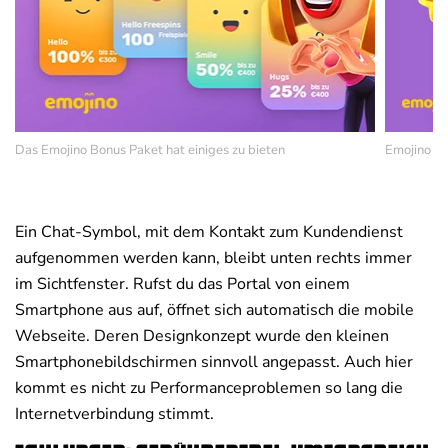
Das Emojino Bonus Paket hat einiges zu bieten
Emojino bi
Ein Chat-Symbol, mit dem Kontakt zum Kundendienst
aufgenommen werden kann, bleibt unten rechts immer
im Sichtfenster. Rufst du das Portal von einem
Smartphone aus auf, öffnet sich automatisch die mobile
Webseite. Deren Designkonzept wurde den kleinen
Smartphonebildschirmen sinnvoll angepasst. Auch hier
kommt es nicht zu Performanceproblemen so lang die
Internetverbindung stimmt.