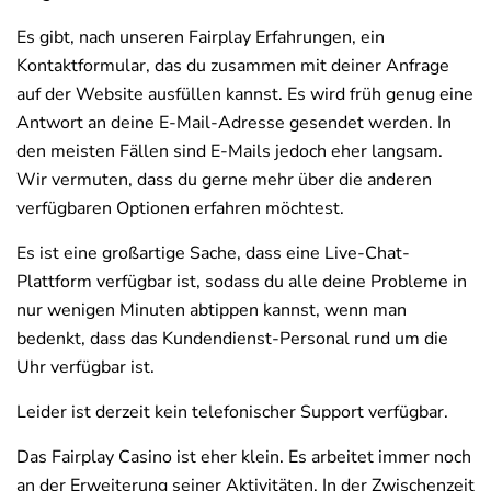
Es gibt, nach unseren Fairplay Erfahrungen, ein
Kontaktformular, das du zusammen mit deiner Anfrage
auf der Website ausfüllen kannst. Es wird früh genug eine
Antwort an deine E-Mail-Adresse gesendet werden. In
den meisten Fällen sind E-Mails jedoch eher langsam.
Wir vermuten, dass du gerne mehr über die anderen
verfügbaren Optionen erfahren möchtest.
Es ist eine großartige Sache, dass eine Live-Chat-
Plattform verfügbar ist, sodass du alle deine Probleme in
nur wenigen Minuten abtippen kannst, wenn man
bedenkt, dass das Kundendienst-Personal rund um die
Uhr verfügbar ist.
Leider ist derzeit kein telefonischer Support verfügbar.
Das Fairplay Casino ist eher klein. Es arbeitet immer noch
an der Erweiterung seiner Aktivitäten. In der Zwischenzeit