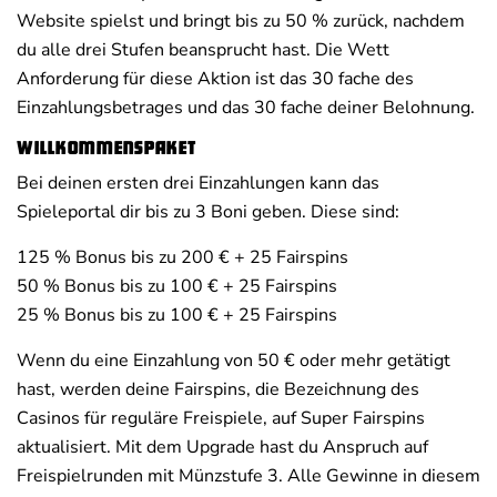
Website spielst und bringt bis zu 50 % zurück, nachdem
du alle drei Stufen beansprucht hast. Die Wett
Anforderung für diese Aktion ist das 30 fache des
Einzahlungsbetrages und das 30 fache deiner Belohnung.
Willkommenspaket
Bei deinen ersten drei Einzahlungen kann das
Spieleportal dir bis zu 3 Boni geben. Diese sind:
125 % Bonus bis zu 200 € + 25 Fairspins
50 % Bonus bis zu 100 € + 25 Fairspins
25 % Bonus bis zu 100 € + 25 Fairspins
Wenn du eine Einzahlung von 50 € oder mehr getätigt
hast, werden deine Fairspins, die Bezeichnung des
Casinos für reguläre Freispiele, auf Super Fairspins
aktualisiert. Mit dem Upgrade hast du Anspruch auf
Freispielrunden mit Münzstufe 3. Alle Gewinne in diesem