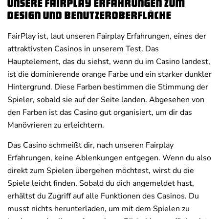
Unsere Fairplay Erfahrungen zum
Design und Benutzeroberfläche
FairPlay ist, laut unseren Fairplay Erfahrungen, eines der
attraktivsten Casinos in unserem Test. Das
Hauptelement, das du siehst, wenn du im Casino landest,
ist die dominierende orange Farbe und ein starker dunkler
Hintergrund. Diese Farben bestimmen die Stimmung der
Spieler, sobald sie auf der Seite landen. Abgesehen von
den Farben ist das Casino gut organisiert, um dir das
Manövrieren zu erleichtern.
Das Casino schmeißt dir, nach unseren Fairplay
Erfahrungen, keine Ablenkungen entgegen. Wenn du also
direkt zum Spielen übergehen möchtest, wirst du die
Spiele leicht finden. Sobald du dich angemeldet hast,
erhältst du Zugriff auf alle Funktionen des Casinos. Du
musst nichts herunterladen, um mit dem Spielen zu