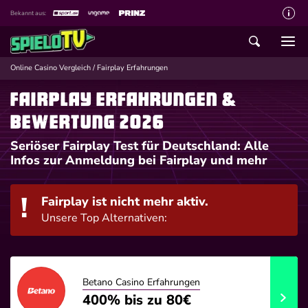
Bekannt aus:
Über spieloTV
Wie wir bewerten
Online Casino Vergleich
/
Fairplay Erfahrungen
Die SpieloTV Crew
Fairplay Erfahrungen &
Datenschutzerklärung
Bewertung 2026
Haftungsausschluss für Inhalte
Seriöser Fairplay Test für Deutschland: Alle
Infos zur Anmeldung bei Fairplay und mehr
Affiliate Disclaimer
Schreiber gesucht
Fairplay ist nicht mehr aktiv.
Unsere Top Alternativen:
Kontakt mit spieloTV
Spielsucht Hilfe
Betano Casino Erfahrungen
400% bis zu 80€