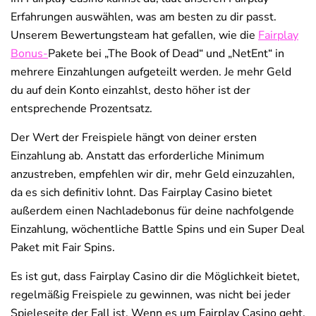
3 Sterne
0%
Erfahrungen auswählen, was am besten zu dir passt.
Unserem Bewertungsteam hat gefallen, wie die
Fairplay
2 Sterne
0%
Bonus-
Pakete bei „The Book of Dead“ und „NetEnt“ in
1 Stern
0%
mehrere Einzahlungen aufgeteilt werden. Je mehr Geld
du auf dein Konto einzahlst, desto höher ist der
entsprechende Prozentsatz.
Der Wert der Freispiele hängt von deiner ersten
Einzahlung ab. Anstatt das erforderliche Minimum
anzustreben, empfehlen wir dir, mehr Geld einzuzahlen,
da es sich definitiv lohnt. Das Fairplay Casino bietet
außerdem einen Nachladebonus für deine nachfolgende
Einzahlung, wöchentliche Battle Spins und ein Super Deal
Paket mit Fair Spins.
Es ist gut, dass Fairplay Casino dir die Möglichkeit bietet,
regelmäßig Freispiele zu gewinnen, was nicht bei jeder
Spieleseite der Fall ist. Wenn es um Fairplay Casino geht,