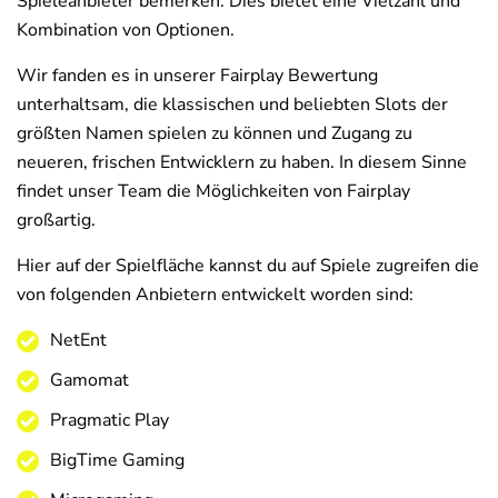
Spieleanbieter bemerken. Dies bietet eine Vielzahl und
Kombination von Optionen.
Wir fanden es in unserer Fairplay Bewertung
unterhaltsam, die klassischen und beliebten Slots der
größten Namen spielen zu können und Zugang zu
neueren, frischen Entwicklern zu haben. In diesem Sinne
findet unser Team die Möglichkeiten von Fairplay
großartig.
Hier auf der Spielfläche kannst du auf Spiele zugreifen die
von folgenden Anbietern entwickelt worden sind:
NetEnt
Gamomat
Pragmatic Play
BigTime Gaming