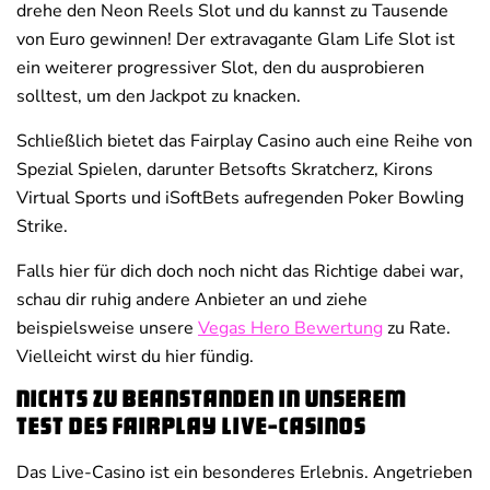
drehe den Neon Reels Slot und du kannst zu Tausende
von Euro gewinnen! Der extravagante Glam Life Slot ist
ein weiterer progressiver Slot, den du ausprobieren
solltest, um den Jackpot zu knacken.
Schließlich bietet das Fairplay Casino auch eine Reihe von
Spezial Spielen, darunter Betsofts Skratcherz, Kirons
Virtual Sports und iSoftBets aufregenden Poker Bowling
Strike.
Falls hier für dich doch noch nicht das Richtige dabei war,
schau dir ruhig andere Anbieter an und ziehe
beispielsweise unsere
Vegas Hero Bewertung
zu Rate.
Vielleicht wirst du hier fündig.
Nichts zu beanstanden in unserem
Test des Fairplay Live-Casinos
Das Live-Casino ist ein besonderes Erlebnis. Angetrieben