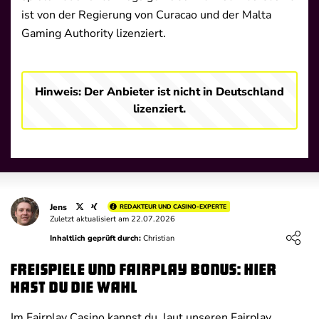
ist von der Regierung von Curacao und der Malta
Gaming Authority lizenziert.
Hinweis: Der Anbieter ist nicht in Deutschland
lizenziert.
Eigenen Erfahrungsbericht schreiben
Jens
REDAKTEUR UND CASINO-EXPERTE
Zuletzt aktualisiert am 22.07.2026
Loading ...
Inhaltlich geprüft durch:
Christian
0
NUTZER BEWERTUNG
/5
Freispiele und Fairplay Bonus: Hier
5 Sterne
0%
hast du die Wahl
4 Sterne
0%
Im Fairplay Casino kannst du, laut unseren Fairplay