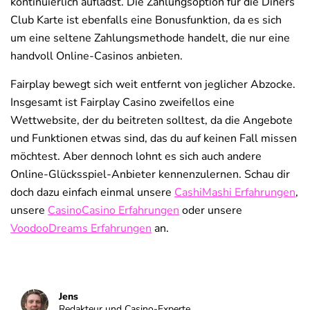
kontinuierlich auflädst. Die Zahlungsoption für die Diners
Club Karte ist ebenfalls eine Bonusfunktion, da es sich
um eine seltene Zahlungsmethode handelt, die nur eine
handvoll Online-Casinos anbieten.
Fairplay bewegt sich weit entfernt von jeglicher Abzocke.
Insgesamt ist Fairplay Casino zweifellos eine
Wettwebsite, der du beitreten solltest, da die Angebote
und Funktionen etwas sind, das du auf keinen Fall missen
möchtest. Aber dennoch lohnt es sich auch andere
Online-Glücksspiel-Anbieter kennenzulernen. Schau dir
doch dazu einfach einmal unsere
CashiMashi Erfahrungen
,
unsere
CasinoCasino Erfahrungen
oder unsere
VoodooDreams Erfahrungen
an.
Jens
Redakteur und Casino-Experte