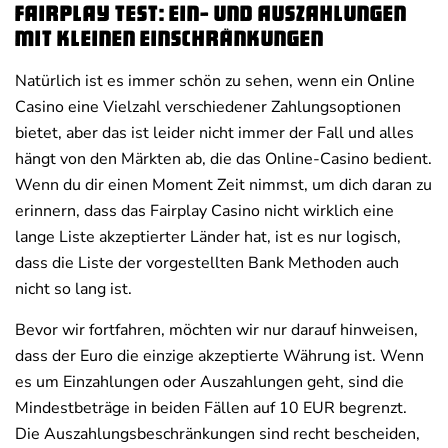
Fairplay Test: Ein- und Auszahlungen
mit kleinen Einschränkungen
Natürlich ist es immer schön zu sehen, wenn ein Online
Casino eine Vielzahl verschiedener Zahlungsoptionen
bietet, aber das ist leider nicht immer der Fall und alles
hängt von den Märkten ab, die das Online-Casino bedient.
Wenn du dir einen Moment Zeit nimmst, um dich daran zu
erinnern, dass das Fairplay Casino nicht wirklich eine
lange Liste akzeptierter Länder hat, ist es nur logisch,
dass die Liste der vorgestellten Bank Methoden auch
nicht so lang ist.
Bevor wir fortfahren, möchten wir nur darauf hinweisen,
dass der Euro die einzige akzeptierte Währung ist. Wenn
es um Einzahlungen oder Auszahlungen geht, sind die
Mindestbeträge in beiden Fällen auf 10 EUR begrenzt.
Die Auszahlungsbeschränkungen sind recht bescheiden,