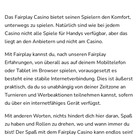
Das Fairplay Casino bietet seinen Spielern den Komfort,
unterwegs zu spielen. Natürlich sind wie bei jedem
Casino nicht alle Spiele für Handys verfügbar, aber das
liegt an den Anbietern und nicht am Casino.
Mit Fairplay kannst du, nach unseren Fairplay
Erfahrungen, von überall aus auf deinem Mobiltelefon
oder Tablet im Browser spielen, vorausgesetzt es
besteht eine stabile Internetverbindung. Dies ist äußerst
praktisch, da du so unabhängig von deiner Zeitzone an
Turnieren und Werbeaktionen teilnehmen kannst, sofern
du über ein internetfähiges Gerät verfügst.
Mit anderen Worten, nichts hindert dich hier daran, Spaß
zu haben und Rollen zu drehen, wo und wann immer du
bist! Der Spaß mit dem Fairplay Casino kann endlos sein!