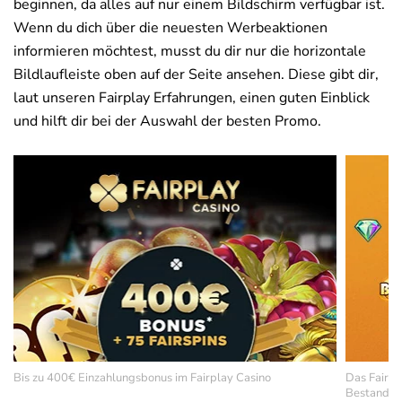
beginnen, da alles auf nur einem Bildschirm verfügbar ist.
Wenn du dich über die neuesten Werbeaktionen
informieren möchtest, musst du dir nur die horizontale
Bildlaufleiste oben auf der Seite ansehen. Diese gibt dir,
laut unseren Fairplay Erfahrungen, einen guten Einblick
und hilft dir bei der Auswahl der besten Promo.
Bis zu 400€ Einzahlungsbonus im Fairplay Casino
Das Fairpl
Bestandsk