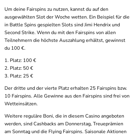
Um deine Fairspins zu nutzen, kannst du auf den
ausgewählten Slot der Woche wetten. Ein Beispiel für die
in Battle Spins gespielten Slots sind Jimi Hendrix und
Second Strike. Wenn du mit den Fairspins von allen
Teilnehmern die höchste Auszahlung erhältst, gewinnst
du 100 €.
1. Platz: 100 €
2. Platz: 50 €
3. Platz: 25 €
Der dritte und der vierte Platz erhalten 25 Fairspins bzw.
10 Fairspins. Alle Gewinne aus den Fairspins sind frei von
Wetteinsätzen.
Weitere reguläre Boni, die in diesem Casino angeboten
werden, sind Cashbacks am Donnerstag, Treueprämien
am Sonntag und die Flying Fairspins. Saisonale Aktionen