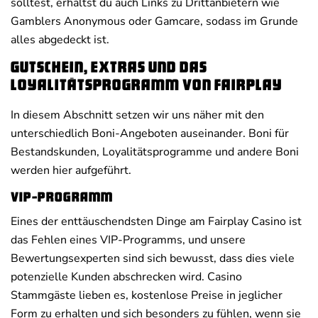
solltest, erhältst du auch Links zu Drittanbietern wie
Gamblers Anonymous oder Gamcare, sodass im Grunde
alles abgedeckt ist.
Gutschein, Extras und das
Loyalitätsprogramm von Fairplay
In diesem Abschnitt setzen wir uns näher mit den
unterschiedlich Boni-Angeboten auseinander. Boni für
Bestandskunden, Loyalitätsprogramme und andere Boni
werden hier aufgeführt.
VIP-Programm
Eines der enttäuschendsten Dinge am Fairplay Casino ist
das Fehlen eines VIP-Programms, und unsere
Bewertungsexperten sind sich bewusst, dass dies viele
potenzielle Kunden abschrecken wird. Casino
Stammgäste lieben es, kostenlose Preise in jeglicher
Form zu erhalten und sich besonders zu fühlen, wenn sie