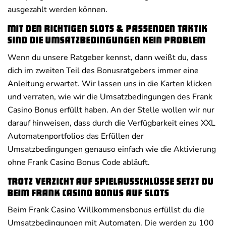
ausgezahlt werden können.
Mit den richtigen Slots & passenden Taktik
sind die Umsatzbedingungen kein Problem
Wenn du unsere Ratgeber kennst, dann weißt du, dass
dich im zweiten Teil des Bonusratgebers immer eine
Anleitung erwartet. Wir lassen uns in die Karten klicken
und verraten, wie wir die Umsatzbedingungen des Frank
Casino Bonus erfüllt haben. An der Stelle wollen wir nur
darauf hinweisen, dass durch die Verfügbarkeit eines XXL
Automatenportfolios das Erfüllen der
Umsatzbedingungen genauso einfach wie die Aktivierung
ohne Frank Casino Bonus Code abläuft.
Trotz Verzicht auf Spielausschlüsse setzt du
beim Frank Casino Bonus auf Slots
Beim Frank Casino Willkommensbonus erfüllst du die
Umsatzbedingungen mit Automaten. Die werden zu 100