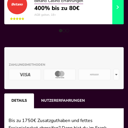
Betano Casino Erfahrungen
400% bis zu 80€
AGB gelten, 18+
Deals
News
ZAHLUNGSMETHODEN
+
DETAILS
NUTZERERFAHRUNGEN
Bis zu 1750€ Zusatzguthaben und fettes
Freispielpaket abgreifen? Dann bist du im Frank