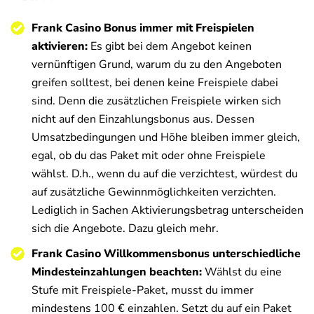
Frank Casino Bonus immer mit Freispielen
aktivieren:
Es gibt bei dem Angebot keinen
vernünftigen Grund, warum du zu den Angeboten
greifen solltest, bei denen keine Freispiele dabei
sind. Denn die zusätzlichen Freispiele wirken sich
nicht auf den Einzahlungsbonus aus. Dessen
Umsatzbedingungen und Höhe bleiben immer gleich,
egal, ob du das Paket mit oder ohne Freispiele
wählst. D.h., wenn du auf die verzichtest, würdest du
auf zusätzliche Gewinnmöglichkeiten verzichten.
Lediglich in Sachen Aktivierungsbetrag unterscheiden
sich die Angebote. Dazu gleich mehr.
Frank Casino Willkommensbonus unterschiedliche
Mindesteinzahlungen beachten:
Wählst du eine
Stufe mit Freispiele-Paket, musst du immer
mindestens 100 € einzahlen. Setzt du auf ein Paket