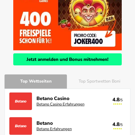
Jetzt anmelden und Bonus mitnehmen!
Top Wettseiten
Top Sportwetten Boni
Betano Casino
4.8
/5
Betano Casino Erfahrungen
Betano
4.8
/5
Betano Erfahrungen