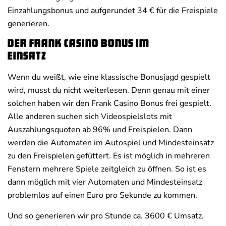
Einzahlungsbonus und aufgerundet 34 € für die Freispiele
generieren.
Der Frank Casino Bonus im
Einsatz
Wenn du weißt, wie eine klassische Bonusjagd gespielt
wird, musst du nicht weiterlesen. Denn genau mit einer
solchen haben wir den Frank Casino Bonus frei gespielt.
Alle anderen suchen sich Videospielslots mit
Auszahlungsquoten ab 96% und Freispielen. Dann
werden die Automaten im Autospiel und Mindesteinsatz
zu den Freispielen gefüttert. Es ist möglich in mehreren
Fenstern mehrere Spiele zeitgleich zu öffnen. So ist es
dann möglich mit vier Automaten und Mindesteinsatz
problemlos auf einen Euro pro Sekunde zu kommen.
Und so generieren wir pro Stunde ca. 3600 € Umsatz.