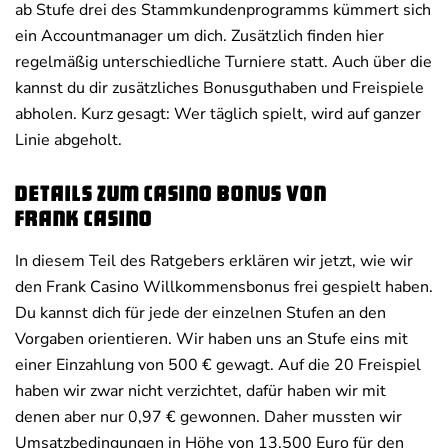
ab Stufe drei des Stammkundenprogramms kümmert sich
ein Accountmanager um dich. Zusätzlich finden hier
regelmäßig unterschiedliche Turniere statt. Auch über die
kannst du dir zusätzliches Bonusguthaben und Freispiele
abholen. Kurz gesagt: Wer täglich spielt, wird auf ganzer
Linie abgeholt.
Details zum Casino Bonus von
Frank Casino
In diesem Teil des Ratgebers erklären wir jetzt, wie wir
den Frank Casino Willkommensbonus frei gespielt haben.
Du kannst dich für jede der einzelnen Stufen an den
Vorgaben orientieren. Wir haben uns an Stufe eins mit
einer Einzahlung von 500 € gewagt. Auf die 20 Freispiel
haben wir zwar nicht verzichtet, dafür haben wir mit
denen aber nur 0,97 € gewonnen. Daher mussten wir
Umsatzbedingungen in Höhe von 13.500 Euro für den