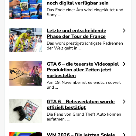
4.8
/5
100% bis zu 80€
noch digital verfügbar sein
AGB gelten
Das Ende einer Ära wird eingeläutet und
Sony ...
Interwetten Bonus
4.7
/5
100% bis 100€ Neukundenbonus
Letzte und entscheidende
AGB gelten
Phase der Tour de France
Das wohl prestigeträchtigste Radrennen
Bwin Bonus
der Welt geht in ...
4.6
/5
100% bis zu 100€
AGB gelten
GTA 6 – die teuerste Videospiel
Produktion aller Zeiten jetzt
vorbestellen
Am 19. November ist es endlich soweit
bet-at-home Bonus
und ...
500 % QUOTENBOOST + 100€
4.6
/5
BONUS
GTA 6 – Releasedatum wurde
AGB gelten
offiziell bestätigt
Die Fans von Grand Theft Auto können
Zum Sportwetten Bonusvergleich
aufatmen, ...
WM 2026 – Die letzten Spiele