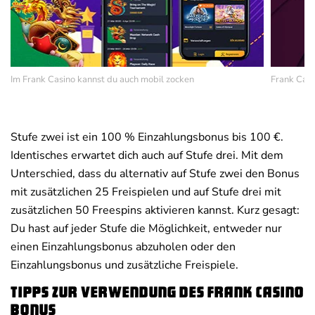
Im Frank Casino kannst du auch mobil zocken
Frank Casi
Stufe zwei ist ein 100 % Einzahlungsbonus bis 100 €.
Identisches erwartet dich auch auf Stufe drei. Mit dem
Unterschied, dass du alternativ auf Stufe zwei den Bonus
mit zusätzlichen 25 Freispielen und auf Stufe drei mit
zusätzlichen 50 Freespins aktivieren kannst. Kurz gesagt:
Du hast auf jeder Stufe die Möglichkeit, entweder nur
einen Einzahlungsbonus abzuholen oder den
Einzahlungsbonus und zusätzliche Freispiele.
Tipps zur Verwendung des Frank Casino
Bonus