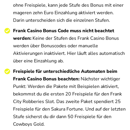
ohne Freispiele, kann jede Stufe des Bonus mit einer
mageren zehn Euro Einzahlung aktiviert werden.
Darin unterscheiden sich die einzelnen Stufen.
Frank Casino Bonus Code muss nicht beachtet
werden:
Keine der Stufen des Frank Casino Bonus
werden über Bonuscodes oder manuelle
Aktivierungen inaktiviert. Hier läuft alles automatisch
über eine Einzahlung ab.
Freispiele für unterschiedliche Automaten beim
Frank Casino Bonus beachten:
Nächster wichtiger
Punkt: Werden die Pakete mit Beispielen aktiviert,
bekommst du die ersten 20 Freispiele für den Frank
City Robberies Slot. Das zweite Paket spendiert 25
Freispiele für den Sakura Fortune. Und auf der letzten
Stufe sicherst du dir dann 50 Freispiele für den
Cowboys Gold.