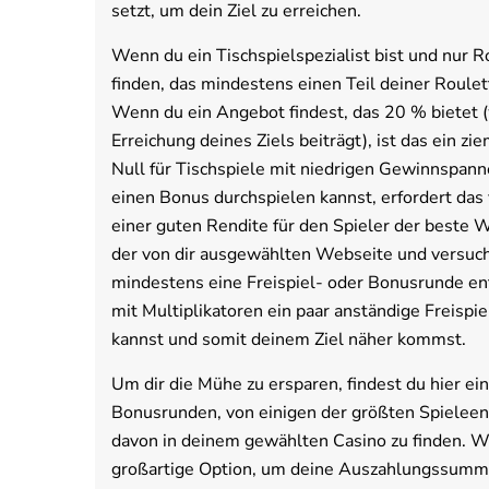
setzt, um dein Ziel zu erreichen.
Wenn du ein Tischspielspezialist bist und nur R
finden, das mindestens einen Teil deiner Roule
Wenn du ein Angebot findest, das 20 % bietet 
Erreichung deines Ziels beiträgt), ist das ein z
Null für Tischspiele mit niedrigen Gewinnspann
einen Bonus durchspielen kannst, erfordert das 
einer guten Rendite für den Spieler der beste W
der von dir ausgewählten Webseite und versuche
mindestens eine Freispiel- oder Bonusrunde ent
mit Multiplikatoren ein paar anständige Freispi
kannst und somit deinem Ziel näher kommst.
Um dir die Mühe zu ersparen, findest du hier e
Bonusrunden, von einigen der größten Spieleentw
davon in deinem gewählten Casino zu finden. W
großartige Option, um deine Auszahlungssumme