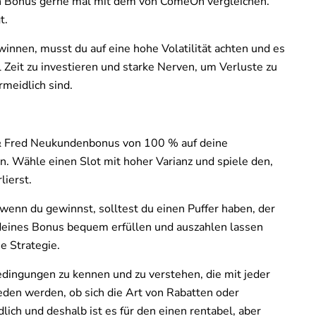
n Bonus gerne mal mit dem von ComeOn vergleichen.
t.
nnen, musst du auf eine hohe Volatilität achten und es
el Zeit zu investieren und starke Nerven, um Verluste zu
rmeidlich sind.
 & Fred Neukundenbonus von 100 % auf deine
en. Wähle einen Slot mit hoher Varianz und spiele den,
lierst.
 wenn du gewinnst, solltest du einen Puffer haben, der
deines Bonus bequem erfüllen und auszahlen lassen
he Strategie.
edingungen zu kennen und zu verstehen, die mit jeder
den werden, ob sich die Art von Rabatten oder
lich und deshalb ist es für den einen rentabel, aber