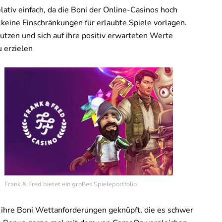
ativ einfach, da die Boni der Online-Casinos hoch
keine Einschränkungen für erlaubte Spiele vorlagen.
nutzen und sich auf ihre positiv erwarteten Werte
 erzielen
Frank & Fred bietet ein großes Spieleportfolio
 ihre Boni Wettanforderungen geknüpft, die es schwer