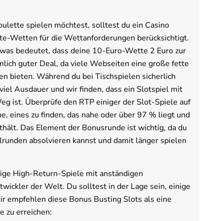
oulette spielen möchtest, solltest du ein Casino
tte-Wetten für die Wettanforderungen berücksichtigt.
(was bedeutet, dass deine 10-Euro-Wette 2 Euro zur
iemlich guter Deal, da viele Webseiten eine große fette
en bieten. Während du bei Tischspielen sicherlich
viel Ausdauer und wir finden, dass ein Slotspiel mit
eg ist. Überprüfe den RTP einiger der Slot-Spiele auf
, eines zu finden, das nahe oder über 97 % liegt und
hält. Das Element der Bonusrunde ist wichtig, da du
elrunden absolvieren kannst und damit länger spielen
inige High-Return-Spiele mit anständigen
ickler der Welt. Du solltest in der Lage sein, einige
ir empfehlen diese Bonus Busting Slots als eine
 zu erreichen: