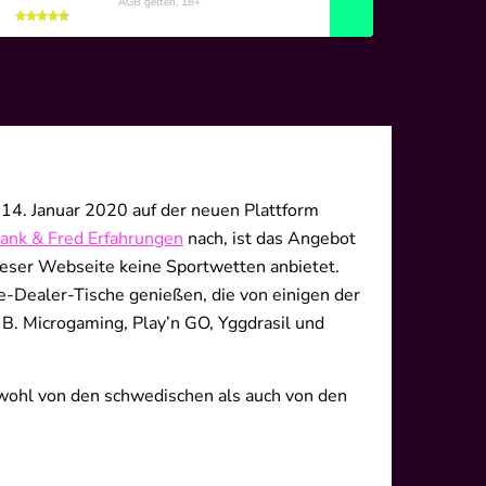
AGB gelten, 18+
Paysafecard Online Casinos
15 EURO Casino Bonus ohne Einzahlung
Wettanbieter mit Paysafecard
Beliebte Ratgeber:
Klarna Online Casinos
20 EURO Casino Bonus ohne Einzahlung
Neteller Online Casinos
25 EURO Casino Bonus ohne Einzahlung
Sportwetten Tipps (aktuell & kostenlos)
Muchbetter Online Casinos
30 EURO Casino Bonus ohne Einzahlung
Sportwetten Strategien
 14. Januar 2020 auf der neuen Plattform
Skrill Online Casinos
35 EURO Casino Bonus ohne Einzahlung
Kombiwetten Strategie
rank & Fred Erfahrungen
nach, ist das Angebot
Giropay Online Casinos
50 EURO Casino Bonus ohne Einzahlung
Systemwetten Strategie
ieser Webseite keine Sportwetten anbietet.
e-Dealer-Tische genießen, die von einigen der
Kreditkarten Online Casinos
5 EURO Gratis Casino Startguthaben
Value Bets Erfahrungen & Strategie
B. Microgaming, Play’n GO, Yggdrasil und
Online Casino auf Rechnung
Casino Startguthaben ohne Einzahlung
Surebets Erfahrungen & Strategie
owohl von den schwedischen als auch von den
Casino mit Banküberweisung
Unbekannte Online Casinos mit Bonus ohne Einzahlung
0
NUTZER BEWERTUNG
/5