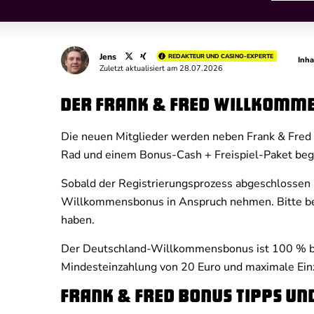
Ei
Jens
REDAKTEUR UND CASINO-EXPERTE
Inha
Zuletzt aktualisiert am 28.07.2026
Loading ...
Der Frank & Fred Willkomme
Die neuen Mitglieder werden neben Frank & Fre
Rad und einem Bonus-Cash + Freispiel-Paket beg
Sobald der Registrierungsprozess abgeschlossen i
Willkommensbonus in Anspruch nehmen. Bitte bea
haben.
Der Deutschland-Willkommensbonus ist 100 % bis
Mindesteinzahlung von 20 Euro und maximale Ein
Frank & Fred Bonus Tipps un