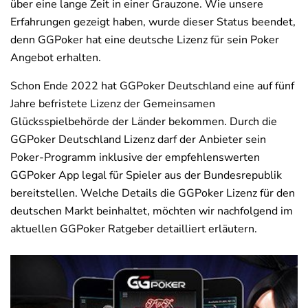
über eine lange Zeit in einer Grauzone. Wie unsere
Erfahrungen gezeigt haben, wurde dieser Status beendet,
denn GGPoker hat eine deutsche Lizenz für sein Poker
Deals
News
Angebot erhalten.
Schon Ende 2022 hat GGPoker Deutschland eine auf fünf
Jahre befristete Lizenz der Gemeinsamen
Glücksspielbehörde der Länder bekommen. Durch die
GGPoker Deutschland Lizenz darf der Anbieter sein
Poker-Programm inklusive der empfehlenswerten
GGPoker App legal für Spieler aus der Bundesrepublik
bereitstellen. Welche Details die GGPoker Lizenz für den
deutschen Markt beinhaltet, möchten wir nachfolgend im
aktuellen GGPoker Ratgeber detailliert erläutern.