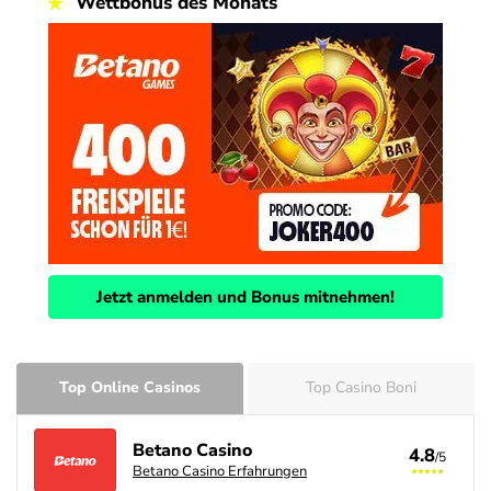
Wettbonus des Monats
Jetzt anmelden und Bonus mitnehmen!
Top Online Casinos
Top Casino Boni
Betano Casino
4.8
/5
Betano Casino Erfahrungen