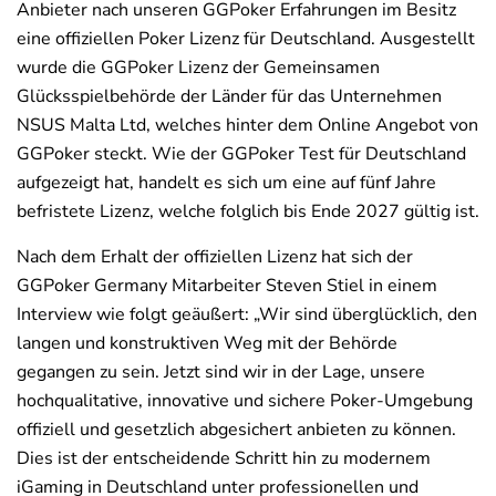
Anbieter nach unseren GGPoker Erfahrungen im Besitz
eine offiziellen Poker Lizenz für Deutschland. Ausgestellt
wurde die GGPoker Lizenz der Gemeinsamen
Glücksspielbehörde der Länder für das Unternehmen
NSUS Malta Ltd, welches hinter dem Online Angebot von
GGPoker steckt. Wie der GGPoker Test für Deutschland
aufgezeigt hat, handelt es sich um eine auf fünf Jahre
befristete Lizenz, welche folglich bis Ende 2027 gültig ist.
Nach dem Erhalt der offiziellen Lizenz hat sich der
GGPoker Germany Mitarbeiter Steven Stiel in einem
Interview wie folgt geäußert: „Wir sind überglücklich, den
langen und konstruktiven Weg mit der Behörde
gegangen zu sein. Jetzt sind wir in der Lage, unsere
hochqualitative, innovative und sichere Poker-Umgebung
offiziell und gesetzlich abgesichert anbieten zu können.
Dies ist der entscheidende Schritt hin zu modernem
iGaming in Deutschland unter professionellen und