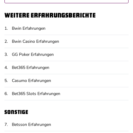
Weitere Erfahrungsberichte
1.
Bwin Erfahrungen
2.
Bwin Casino Erfahrungen
3.
GG Poker Erfahrungen
4.
Bet365 Erfahrungen
5.
Casumo Erfahrungen
6.
Bet365 Slots Erfahrungen
Sonstige
7.
Betsson Erfahrungen