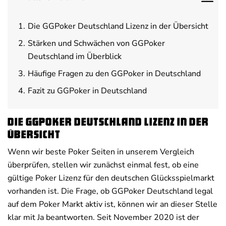
Die GGPoker Deutschland Lizenz in der Übersicht
Stärken und Schwächen von GGPoker
Deutschland im Überblick
Häufige Fragen zu den GGPoker in Deutschland
Fazit zu GGPoker in Deutschland
Die GGPoker Deutschland Lizenz in der
Übersicht
Wenn wir beste Poker Seiten in unserem Vergleich
überprüfen, stellen wir zunächst einmal fest, ob eine
gültige Poker Lizenz für den deutschen Glücksspielmarkt
vorhanden ist. Die Frage, ob GGPoker Deutschland legal
auf dem Poker Markt aktiv ist, können wir an dieser Stelle
klar mit Ja beantworten. Seit November 2020 ist der