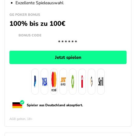
Exzellente Spieleauswahl
GG POKER BONUS
100% bis zu 100€
BONUS CODE
Jetzt spielen
Spieler aus Deutschland akzeptiert.
AGB gelten, 18+