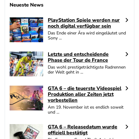
4.8
/5
400% bis zu 80€
Neueste News
AGB gelten
PlayStation Spiele werden nur
Interwetten Bonus
noch digital verfügbar sein
4.7
/5
100% bis zu 100€
Das Ende einer Ära wird eingeläutet und
AGB gelten
Sony ...
SlotMagie Bonus
4.7
/5
50 Freispiele ohne Einzahlung
Letzte und entscheidende
Phase der Tour de France
AGB gelten
Das wohl prestigeträchtigste Radrennen
der Welt geht in ...
Novoline Bonus
4.6
/5
200 % Bonus + 10 Freispiele täglich
AGB gelten
GTA 6 – die teuerste Videospiel
Produktion aller Zeiten jetzt
bet-at-home Bonus
vorbestellen
4.6
/5
100% bis zu 100€
Am 19. November ist es endlich soweit
AGB gelten
und ...
GTA 6 – Releasedatum wurde
Zum Casino Bonus Vergleich
offiziell bestätigt