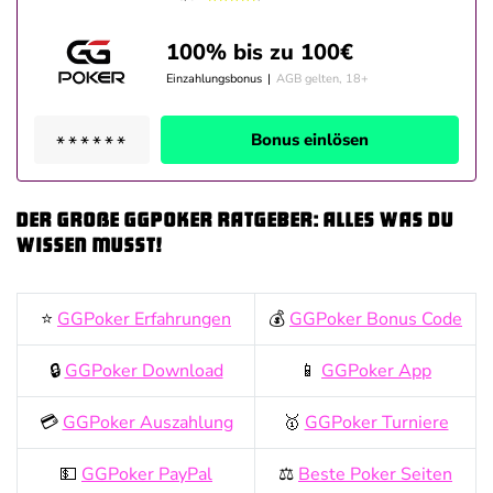
100% bis zu 100€
Einzahlungsbonus
|
AGB gelten, 18+
Bonus einlösen
Der große GGPoker Ratgeber: Alles was du
wissen musst!
⭐️
GGPoker Erfahrungen
💰
GGPoker Bonus Code
🔒
GGPoker Download
📱
GGPoker App
💳
GGPoker Auszahlung
🥇
GGPoker Turniere
💵
GGPoker PayPal
⚖️
Beste Poker Seiten