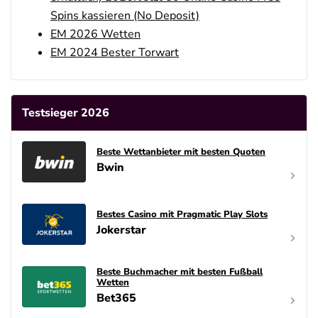
Spins kassieren (No Deposit)
EM 2026 Wetten
EM 2024 Bester Torwart
Testsieger 2026
Beste Wettanbieter mit besten Quoten
Bwin
Bestes Casino mit Pragmatic Play Slots
Jokerstar
Beste Buchmacher mit besten Fußball
Wetten
Bet365