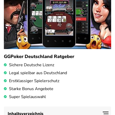
GGPoker Deutschland Ratgeber
Sichere Deutsche Lizenz
Legal spielbar aus Deutschland
Erstklassiger Spielerschutz
Starke Bonus Angebote
Super Spielauswahl
Inhaltsverzeichnis