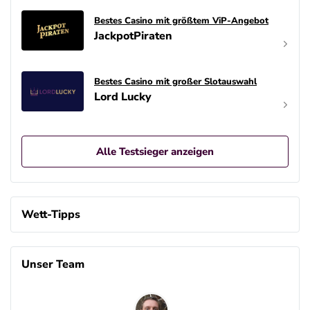
Bestes Casino mit größtem ViP-Angebot
JackpotPiraten
Bestes Casino mit großer Slotauswahl
Lord Lucky
Alle Testsieger anzeigen
Wett-Tipps
Unser Team