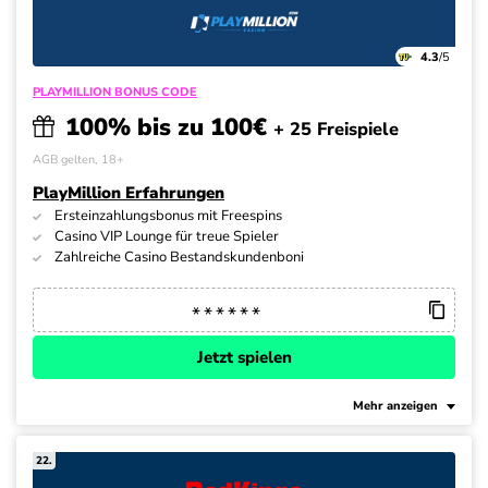
4.3
/5
PLAYMILLION BONUS CODE
100% bis zu 100€
+ 25 Freispiele
AGB gelten, 18+
PlayMillion Erfahrungen
Ersteinzahlungsbonus mit Freespins
Casino VIP Lounge für treue Spieler
Zahlreiche Casino Bestandskundenboni
Jetzt spielen
Mehr anzeigen
22.