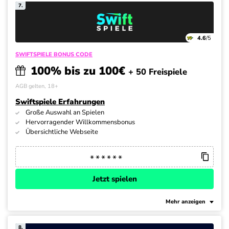
7.
4.6
/5
SWIFTSPIELE BONUS CODE
100% bis zu 100€
+ 50 Freispiele
AGB gelten, 18+
Swiftspiele Erfahrungen
Große Auswahl an Spielen
Hervorragender Willkommensbonus
Übersichtliche Webseite
Jetzt spielen
Mehr anzeigen
8.