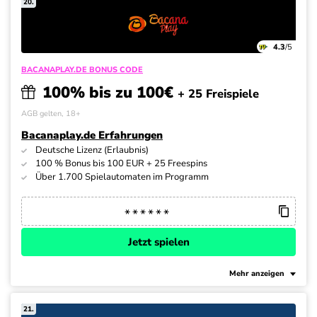
20.
4.3
/5
BACANAPLAY.DE BONUS CODE
100% bis zu 100€
+ 25 Freispiele
AGB gelten, 18+
Bacanaplay.de Erfahrungen
Deutsche Lizenz (Erlaubnis)
100 % Bonus bis 100 EUR + 25 Freespins
Über 1.700 Spielautomaten im Programm
Jetzt spielen
Mehr anzeigen
21.