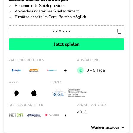
Renommierte Spieleprovider
Abwechslungsreiches Spielsortiment
Einsätze bereits im Cent-Bereich möglich
Jetzt spielen
ZAHLUNGSMETHODEN
AUSZAHLUNG
+
0 – 5 Tage
APPS
LIZENZ
SOFTWARE ANBIETER
ANZAHL AN SLOTS
4316
+
Weniger anzeigen