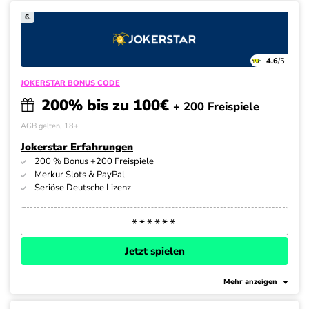
6.
4.6
/5
JOKERSTAR BONUS CODE
200% bis zu 100€
+ 200 Freispiele
AGB gelten, 18+
Jokerstar Erfahrungen
200 % Bonus +200 Freispiele
Merkur Slots & PayPal
Seriöse Deutsche Lizenz
Jetzt spielen
Mehr anzeigen