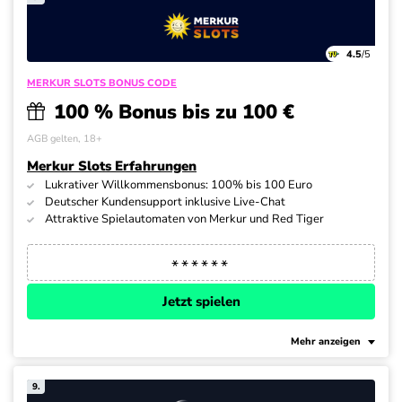
4.5
/5
MERKUR SLOTS BONUS CODE
100 % Bonus bis zu 100 €
AGB gelten, 18+
Merkur Slots Erfahrungen
Lukrativer Willkommensbonus: 100% bis 100 Euro
Deutscher Kundensupport inklusive Live-Chat
Attraktive Spielautomaten von Merkur und Red Tiger
Jetzt spielen
Mehr anzeigen
9.