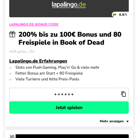
4.4
/5
LAPALINGO.DE BONUS CODE
200% bis zu 100€ Bonus und 80
Freispiele in Book of Dead
AGB gelten, 18+
Lapalingo.de Erfahrungen
Slots von Push Gaming, Play’n‘ Go & viele mehr
Fetter Bonus am Start + 80 Freispiele
Viele Turniere und fette Preis-Pools
Jetzt spielen
Mehr anzeigen
17.