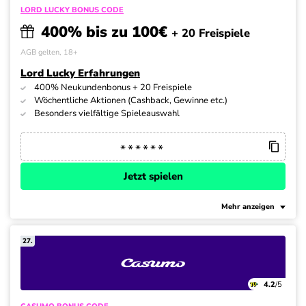
LORD LUCKY BONUS CODE
400% bis zu 100€
+ 20 Freispiele
AGB gelten, 18+
Lord Lucky Erfahrungen
400% Neukundenbonus + 20 Freispiele
Wöchentliche Aktionen (Cashback, Gewinne etc.)
Besonders vielfältige Spieleauswahl
Jetzt spielen
Mehr anzeigen
27.
4.2
/5