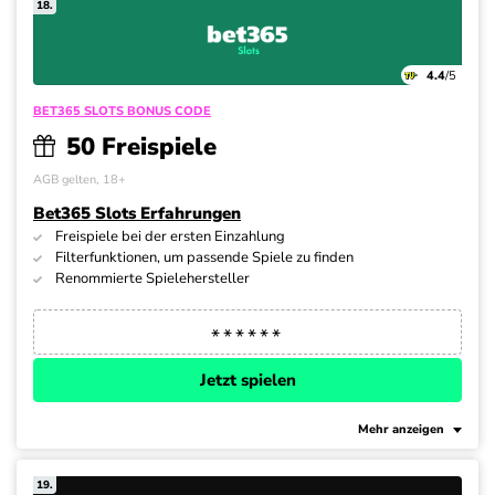
18.
4.4
/5
BET365 SLOTS BONUS CODE
50 Freispiele
AGB gelten, 18+
Bet365 Slots Erfahrungen
Freispiele bei der ersten Einzahlung
Filterfunktionen, um passende Spiele zu finden
Renommierte Spielehersteller
Jetzt spielen
Mehr anzeigen
19.