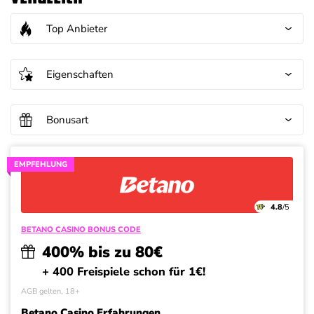
Top Anbieter
Deals
News
Eigenschaften
Bonusart
EMPFEHLUNG
4.8
/5
BETANO CASINO BONUS CODE
400% bis zu 80€
+ 400 Freispiele schon für 1€!
AGB gelten, 18+
Betano Casino Erfahrungen