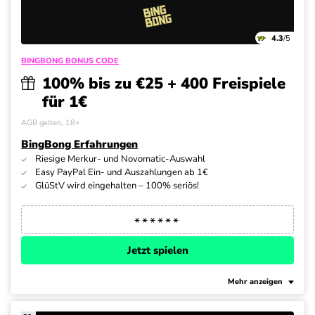
4.3
/5
BINGBONG BONUS CODE
100% bis zu €25 + 400 Freispiele
für 1€
AGB gelten, 18+
BingBong Erfahrungen
Riesige Merkur- und Novomatic-Auswahl
Easy PayPal Ein- und Auszahlungen ab 1€
GlüStV wird eingehalten – 100% seriös!
Jetzt spielen
Mehr anzeigen