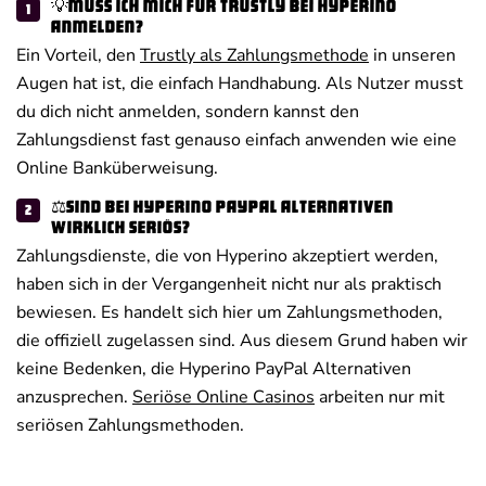
💡Muss ich mich für Trustly bei Hyperino
anmelden?
Ein Vorteil, den
Trustly als Zahlungsmethode
in unseren
Augen hat ist, die einfach Handhabung. Als Nutzer musst
du dich nicht anmelden, sondern kannst den
Zahlungsdienst fast genauso einfach anwenden wie eine
Online Banküberweisung.
⚖️Sind bei Hyperino PayPal Alternativen
wirklich seriös?
Zahlungsdienste, die von Hyperino akzeptiert werden,
haben sich in der Vergangenheit nicht nur als praktisch
bewiesen. Es handelt sich hier um Zahlungsmethoden,
die offiziell zugelassen sind. Aus diesem Grund haben wir
keine Bedenken, die Hyperino PayPal Alternativen
anzusprechen.
Seriöse Online Casinos
arbeiten nur mit
seriösen Zahlungsmethoden.