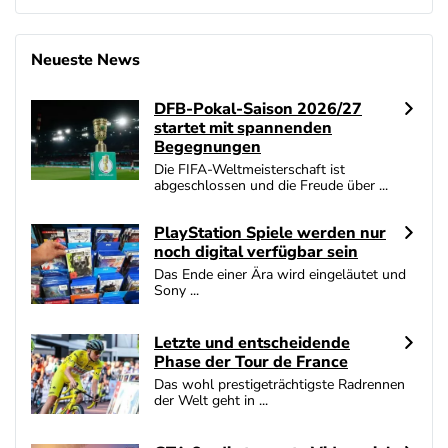
Betano Casino Bonus
4.8
/5
400% bis zu 80€
Neueste News
AGB gelten
DFB-Pokal-Saison 2026/27
Interwetten Bonus
startet mit spannenden
4.7
/5
100% bis zu 100€
Begegnungen
AGB gelten
Die FIFA-Weltmeisterschaft ist
abgeschlossen und die Freude über ...
SlotMagie Bonus
4.7
/5
50 Freispiele ohne Einzahlung
PlayStation Spiele werden nur
AGB gelten
noch digital verfügbar sein
Das Ende einer Ära wird eingeläutet und
Novoline Bonus
Sony ...
4.6
/5
200 % Bonus + 10 Freispiele täglich
AGB gelten
Letzte und entscheidende
Phase der Tour de France
bet-at-home Bonus
4.6
/5
100% bis zu 100€
Das wohl prestigeträchtigste Radrennen
der Welt geht in ...
AGB gelten