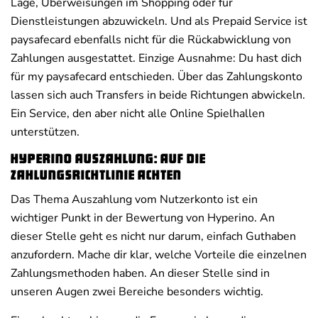
Lage, Überweisungen im Shopping oder für
Dienstleistungen abzuwickeln. Und als Prepaid Service ist
paysafecard ebenfalls nicht für die Rückabwicklung von
Zahlungen ausgestattet. Einzige Ausnahme: Du hast dich
für my paysafecard entschieden. Über das Zahlungskonto
lassen sich auch Transfers in beide Richtungen abwickeln.
Ein Service, den aber nicht alle Online Spielhallen
unterstützen.
Hyperino Auszahlung: Auf die
Zahlungsrichtlinie achten
Das Thema Auszahlung vom Nutzerkonto ist ein
wichtiger Punkt in der Bewertung von Hyperino. An
dieser Stelle geht es nicht nur darum, einfach Guthaben
anzufordern. Mache dir klar, welche Vorteile die einzelnen
Zahlungsmethoden haben. An dieser Stelle sind in
unseren Augen zwei Bereiche besonders wichtig.