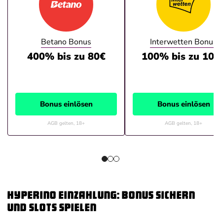
Betano Bonus
Interwetten Bonus
400% bis zu 80€
100% bis zu 100
Bonus einlösen
Bonus einlösen
AGB gelten, 18+
AGB gelten, 18+
Hyperino Einzahlung: Bonus sichern
und Slots spielen