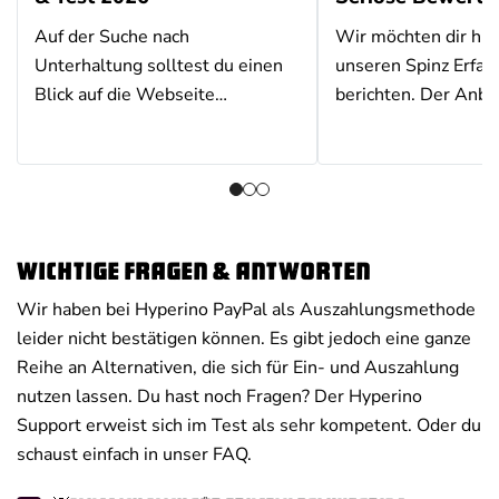
Auf der Suche nach
Wir möchten dir hie
Unterhaltung solltest du einen
unseren Spinz Erfa
Blick auf die Webseite…
berichten. Der Anbi
Wichtige Fragen & Antworten
Wir haben bei Hyperino PayPal als Auszahlungsmethode
leider nicht bestätigen können. Es gibt jedoch eine ganze
Reihe an Alternativen, die sich für Ein- und Auszahlung
nutzen lassen. Du hast noch Fragen? Der Hyperino
Support erweist sich im Test als sehr kompetent. Oder du
schaust einfach in unser FAQ.