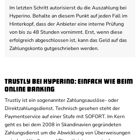
Im letzten Schritt autorisierst du die Auszahlung bei
Hyperino. Behalte an diesem Punkt auf jeden Fall im
Hinterkopf, dass der Anbieter eine interne Prüfung
von bis zu 48 Stunden vornimmt. Erst, wenn diese
erfolgreich abgeschlossen ist, kann das Geld auf das
Zahlungskonto gutgeschrieben werden.
Trustly bei Hyperino: Einfach wie beim
Online Banking
Trustly ist ein sogenannter Zahlungsauslöse- oder
Direktzahlungsdienst. Technisch gesehen steht der
Paymentservice auf einer Stufe mit SOFORT. Im Kern
geht es bei dem 2008 in Skandinavien gegründeten
Zahlungsdienst um die Abwicklung von Überweisungen