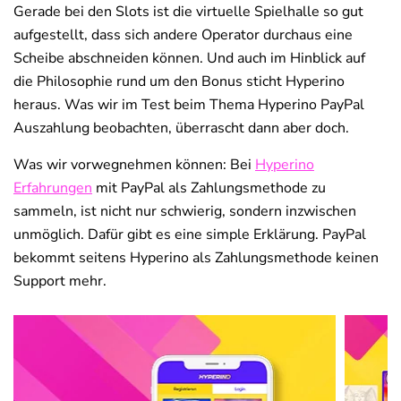
Gerade bei den Slots ist die virtuelle Spielhalle so gut
aufgestellt, dass sich andere Operator durchaus eine
Scheibe abschneiden können. Und auch im Hinblick auf
die Philosophie rund um den Bonus sticht Hyperino
heraus. Was wir im Test beim Thema Hyperino PayPal
Auszahlung beobachten, überrascht dann aber doch.
Was wir vorwegnehmen können: Bei
Hyperino
Erfahrungen
mit PayPal als Zahlungsmethode zu
sammeln, ist nicht nur schwierig, sondern inzwischen
unmöglich. Dafür gibt es eine simple Erklärung. PayPal
bekommt seitens Hyperino als Zahlungsmethode keinen
Support mehr.