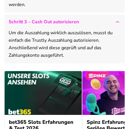
werden.
Schritt 3 – Cash Out autorisieren
Um die Auszahlung wirklich auszulösen, musst du
einfach die Trustly Auszahlung autorisieren.
Anschließend wird diese geprüft und auf das
Zahlungskonto ausgeführt.
bet365 Slots Erfahrungen
Spinz Erfahrung
& Test 2026
Seriöse Bewertu