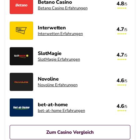
Betano Casino
4.8
/5
Betano Casino Erfahrungen
Interwetten
4.7
/5
Interwetten Erfahrungen
SlotMagie
4.7
/5
SlotMagie Erfahrungen
Novoline
4.6
/5
Novoline Erfahrungen
bet-at-home
4.6
/5
bet-at-home Erfahrungen
Zum Casino Vergleich