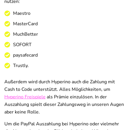
nutzen:
Maestro
MasterCard
MuchBetter
SOFORT
paysafecard
Trustly.
Außerdem wird durch Hyperino auch die Zahlung mit
Cash to Code unterstützt. Alles Möglichkeiten, um
Hyperino Freispiele
als Prämie einzulösen. In der
Auszahlung spielt dieser Zahlungsweg in unseren Augen
aber keine Rolle.
Um die PayPal Auszahlung bei Hyperino oder vielmehr