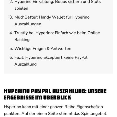
Hyperino Einzahlung: Bonus sichern und Slots
spielen
MuchBetter: Handy Wallet für Hyperino
Auszahlungen
Trustly bei Hyperino: Einfach wie beim Online
Banking
Wichtige Fragen & Antworten
Fazit: Hyperino akzeptiert keine PayPal
Auszahlung
Hyperino PayPal Auszahlung: Unsere
Ergebnisse im Überblick
Hyperino kann mit einer ganzen Reihe Eigenschaften
punkten. Auf der einen Seite stimmt das Spielangebot.