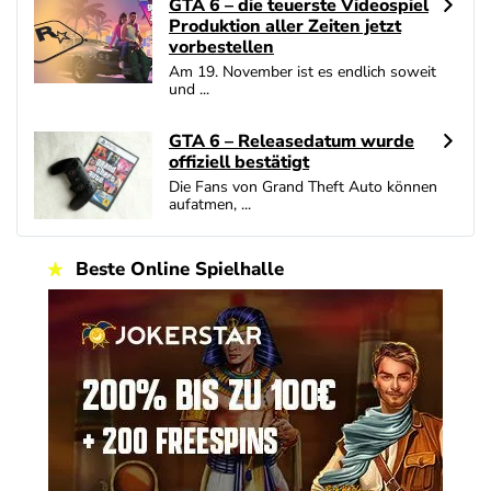
GTA 6 – die teuerste Videospiel
Zum Casino Bonus Vergleich
Produktion aller Zeiten jetzt
vorbestellen
Am 19. November ist es endlich soweit
und ...
GTA 6 – Releasedatum wurde
offiziell bestätigt
Die Fans von Grand Theft Auto können
aufatmen, ...
Beste Online Spielhalle