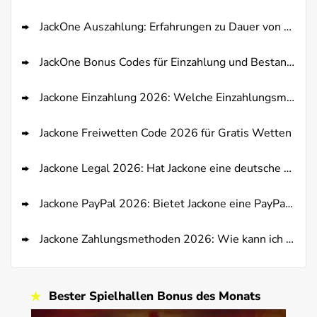
JackOne Auszahlung: Erfahrungen zu Dauer von Aus- und Einzahlung
JackOne Bonus Codes für Einzahlung und Bestandskunden 2026
Jackone Einzahlung 2026: Welche Einzahlungsmöglichkeiten bietet Jackone?
Jackone Freiwetten Code 2026 für Gratis Wetten
Jackone Legal 2026: Hat Jackone eine deutsche Lizenz?
Jackone PayPal 2026: Bietet Jackone eine PayPal Auszahlung?
Jackone Zahlungsmethoden 2026: Wie kann ich die Zahlungsmethode bei Jackone verifizieren?
Bester Spielhallen Bonus des Monats