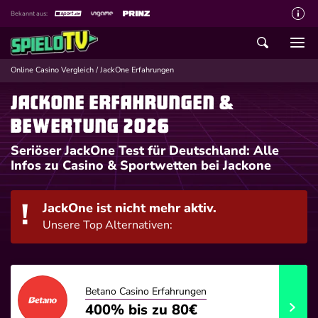
Bekannt aus:
Über spieloTV
Wie wir bewerten
Online Casino Vergleich
/
JackOne Erfahrungen
Die SpieloTV Crew
JackOne Erfahrungen &
Datenschutzerklärung
Bewertung 2026
Haftungsausschluss für Inhalte
Seriöser JackOne Test für Deutschland: Alle
Infos zu Casino & Sportwetten bei Jackone
Affiliate Disclaimer
Schreiber gesucht
JackOne ist nicht mehr aktiv.
Unsere Top Alternativen:
Kontakt mit spieloTV
Spielsucht Hilfe
Betano Casino Erfahrungen
400% bis zu 80€