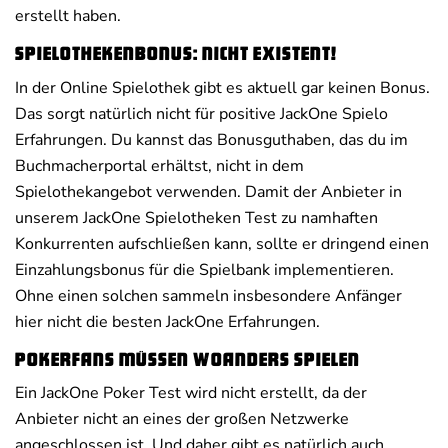
erstellt haben.
Spielothekenbonus: Nicht existent!
In der Online Spielothek gibt es aktuell gar keinen Bonus.
Das sorgt natürlich nicht für positive JackOne Spielo
Erfahrungen. Du kannst das Bonusguthaben, das du im
Buchmacherportal erhältst, nicht in dem
Spielothekangebot verwenden. Damit der Anbieter in
unserem JackOne Spielotheken Test zu namhaften
Konkurrenten aufschließen kann, sollte er dringend einen
Einzahlungsbonus für die Spielbank implementieren.
Ohne einen solchen sammeln insbesondere Anfänger
hier nicht die besten JackOne Erfahrungen.
Pokerfans müssen woanders spielen
Ein JackOne Poker Test wird nicht erstellt, da der
Anbieter nicht an eines der großen Netzwerke
angeschlossen ist. Und daher gibt es natürlich auch