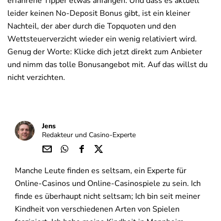
erfahrene Tipper etwas anfangen. Und dass es aktuell
leider keinen No-Deposit Bonus gibt, ist ein kleiner
Nachteil, der aber durch die Topquoten und den
Wettsteuerverzicht wieder ein wenig relativiert wird.
Genug der Worte: Klicke dich jetzt direkt zum Anbieter
und nimm das tolle Bonusangebot mit. Auf das willst du
nicht verzichten.
Jens
Redakteur und Casino-Experte
Über
Über
Über
Über
Manche Leute finden es seltsam, ein Experte für
E-
Wha
Face
Twit
Mail
tsap
boo
ter
Online-Casinos und Online-Casinospiele zu sein. Ich
teile
p
k
teile
finde es überhaupt nicht seltsam; Ich bin seit meiner
n
teile
teile
n
n
n
Kindheit von verschiedenen Arten von Spielen