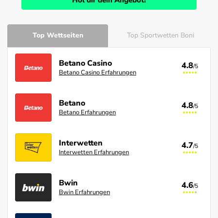
Hol dir dein Angebot!
Top Wettseiten
Top Sportwetten Boni
Betano Casino
4.8
/5
Betano Casino Erfahrungen
Betano
4.8
/5
Betano Erfahrungen
Interwetten
4.7
/5
Interwetten Erfahrungen
Bwin
4.6
/5
Bwin Erfahrungen