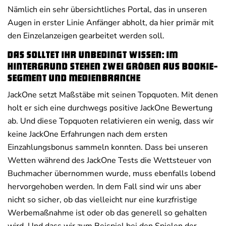
Nämlich ein sehr übersichtliches Portal, das in unseren
Augen in erster Linie Anfänger abholt, da hier primär mit
den Einzelanzeigen gearbeitet werden soll.
Das solltet ihr unbedingt wissen: Im
Hintergrund stehen zwei Größen aus Bookie-
Segment und Medienbranche
JackOne setzt Maßstäbe mit seinen Topquoten. Mit denen
holt er sich eine durchwegs positive JackOne Bewertung
ab. Und diese Topquoten relativieren ein wenig, dass wir
keine JackOne Erfahrungen nach dem ersten
Einzahlungsbonus sammeln konnten. Dass bei unseren
Wetten während des JackOne Tests die Wettsteuer von
Buchmacher übernommen wurde, muss ebenfalls lobend
hervorgehoben werden. In dem Fall sind wir uns aber
nicht so sicher, ob das vielleicht nur eine kurzfristige
Werbemaßnahme ist oder ob das generell so gehalten