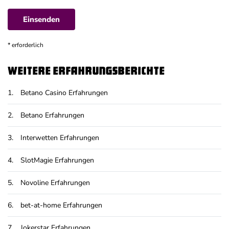
* erforderlich
Weitere Erfahrungsberichte
1.
Betano Casino Erfahrungen
2.
Betano Erfahrungen
3.
Interwetten Erfahrungen
4.
SlotMagie Erfahrungen
5.
Novoline Erfahrungen
6.
bet-at-home Erfahrungen
7.
Jokerstar Erfahrungen