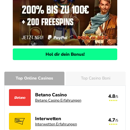
Hol dir dein Bonus!
Top Online Casinos
Top Casino Boni
Betano Casino
4.8
/5
Betano Casino Erfahrungen
Interwetten
4.7
/5
Interwetten Erfahrungen