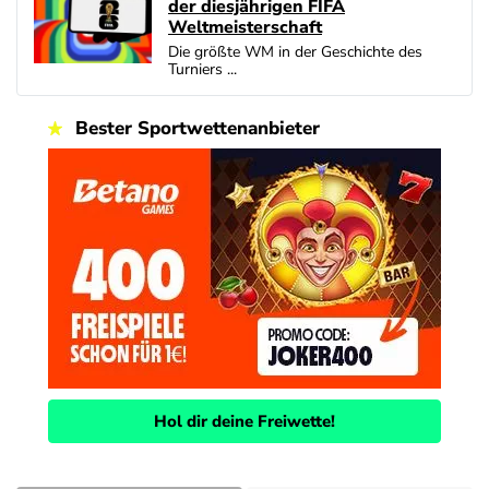
der diesjährigen FIFA
Weltmeisterschaft
Die größte WM in der Geschichte des
Turniers ...
Bester Sportwettenanbieter
Hol dir deine Freiwette!