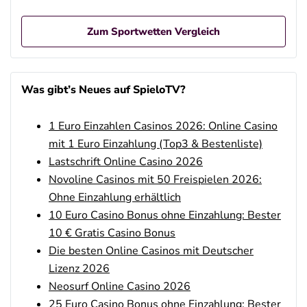
Zum Sportwetten Vergleich
Betano Casino Bonus
4.8
/5
100% bis zu 80€
Was gibt’s Neues auf SpieloTV?
AGB gelten
1 Euro Einzahlen Casinos 2026: Online Casino
Betano Bonus
4.8
/5
100% bis zu 80€
mit 1 Euro Einzahlung (Top3 & Bestenliste)
AGB gelten
Lastschrift Online Casino 2026
Novoline Casinos mit 50 Freispielen 2026:
Interwetten Bonus
4.7
Ohne Einzahlung erhältlich
/5
100% bis 100€ Neukundenbonus
AGB gelten
10 Euro Casino Bonus ohne Einzahlung: Bester
10 € Gratis Casino Bonus
Bwin Bonus
4.6
Die besten Online Casinos mit Deutscher
/5
100% bis zu 100€
Lizenz 2026
AGB gelten
Neosurf Online Casino 2026
25 Euro Casino Bonus ohne Einzahlung: Bester