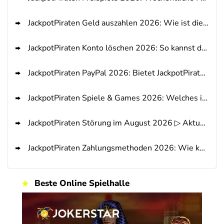
JackpotPiraten Geld auszahlen 2026: Wie ist die Auszahlungsdauer bei JackpotPiraten?
JackpotPiraten Konto löschen 2026: So kannst du deinen Account sperren
JackpotPiraten PayPal 2026: Bietet JackpotPiraten eine PayPal Auszahlung?
JackpotPiraten Spiele & Games 2026: Welches ist das Beste Spiel bei JackpotPiraten?
JackpotPiraten Störung im August 2026 ▷ Aktuelle Probleme & Fehler im Überblick
JackpotPiraten Zahlungsmethoden 2026: Wie kann ich die Zahlungsmethode bei JackpotPiraten verifizieren?
Beste Online Spielhalle