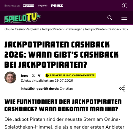
Bekannt aus:
Über spieloTV
Wie wir bewerten
Online Casino Vergleich
/
JackpotPiraten Erfahrungen
/
JackpotPiraten Cashback 2026
Die SpieloTV Crew
JackpotPiraten Cashback
Datenschutzerklärung
2026: Wann gibt’s Cashback
Haftungsausschluss für Inhalte
bei JackpotPiraten?
Affiliate Disclaimer
Jens
REDAKTEUR UND CASINO-EXPERTE
Zuletzt aktualisiert am 29.07.2026
Schreiber gesucht
Loading ...
Inhaltlich geprüft durch:
Christian
Kontakt mit spieloTV
Wie funktioniert der JackpotPiraten
Spielsucht Hilfe
Cashback? Wann bekommt man ihn?
Die Jackpot Piraten sind der neueste Stern am Online-
Spielotheken-Himmel, die als einer der ersten Anbieter