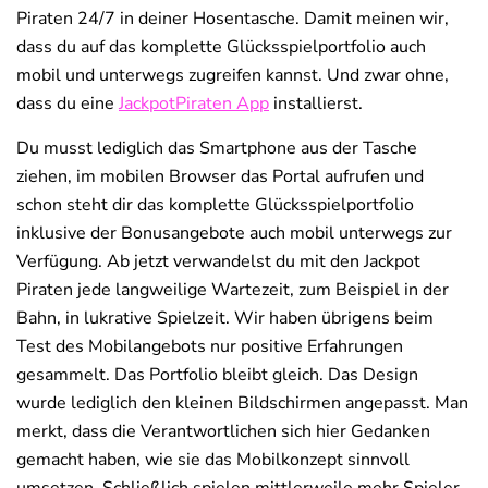
Piraten 24/7 in deiner Hosentasche. Damit meinen wir,
dass du auf das komplette Glücksspielportfolio auch
mobil und unterwegs zugreifen kannst. Und zwar ohne,
dass du eine
JackpotPiraten App
installierst.
Du musst lediglich das Smartphone aus der Tasche
ziehen, im mobilen Browser das Portal aufrufen und
schon steht dir das komplette Glücksspielportfolio
inklusive der Bonusangebote auch mobil unterwegs zur
Verfügung. Ab jetzt verwandelst du mit den Jackpot
Piraten jede langweilige Wartezeit, zum Beispiel in der
Bahn, in lukrative Spielzeit. Wir haben übrigens beim
Test des Mobilangebots nur positive Erfahrungen
gesammelt. Das Portfolio bleibt gleich. Das Design
wurde lediglich den kleinen Bildschirmen angepasst. Man
merkt, dass die Verantwortlichen sich hier Gedanken
gemacht haben, wie sie das Mobilkonzept sinnvoll
umsetzen. Schließlich spielen mittlerweile mehr Spieler