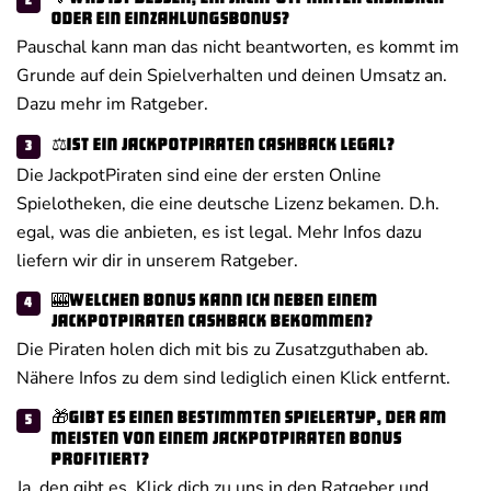
oder ein Einzahlungsbonus?
Pauschal kann man das nicht beantworten, es kommt im
Grunde auf dein Spielverhalten und deinen Umsatz an.
Dazu mehr im Ratgeber.
⚖Ist ein JackpotPiraten Cashback legal?
Die JackpotPiraten sind eine der ersten Online
Spielotheken, die eine deutsche Lizenz bekamen. D.h.
egal, was die anbieten, es ist legal. Mehr Infos dazu
liefern wir dir in unserem Ratgeber.
🎰Welchen Bonus kann ich neben einem
JackpotPiraten Cashback bekommen?
Die Piraten holen dich mit bis zu Zusatzguthaben ab.
Nähere Infos zu dem sind lediglich einen Klick entfernt.
🎁Gibt es einen bestimmten Spielertyp, der am
meisten von einem JackpotPiraten Bonus
profitiert?
Ja, den gibt es. Klick dich zu uns in den Ratgeber und