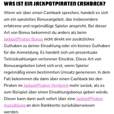
Was ist ein JackpotPiraten Cashback?
Wenn wir über einen Cashback sprechen, handelt es sich
um ein spezielles Bonusangebot, das insbesondere
erfahrene und regelmäßige Spieler anspricht. Bei dieser
Art von Bonus bekommst du anders als beim
JackpotPiraten Bonus
nicht direkt ein zusätzliches
Guthaben zu deiner Einzahlung oder ein kleines Guthaben
für die Anmeldung. Es handelt sich um prozentuale
Teilrückzahlungen verlorener Einsätze. Diese Art von
Bonusangeboten lohnt sich erst, wenn Spieler
regelmäßig einen bestimmten Umsatz generieren. In dem
Fall bekommen die dann über einen Cashback bei den
Piraten im
JackpotPiraten Vergleich
mehr zurück, als es
zum Beispiel über einen Einzahlungsbonus geben würde.
Dieser kann dann auch sofort über eine
JackpotPiraten
Auszahlung
an dein Bankkonto zurücküberwiesen
werden.