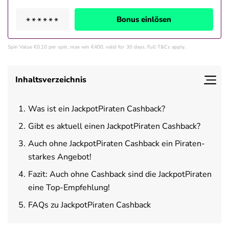
Bonus einlösen
Spin Value €0.10 per spin, max win €400, valid for 30 days. Full T&Cs apply.
Inhaltsverzeichnis
Was ist ein JackpotPiraten Cashback?
Gibt es aktuell einen JackpotPiraten Cashback?
Auch ohne JackpotPiraten Cashback ein Piraten-
starkes Angebot!
Fazit: Auch ohne Cashback sind die JackpotPiraten
eine Top-Empfehlung!
FAQs zu JackpotPiraten Cashback