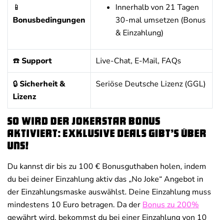
📱
Innerhalb von 21 Tagen
Bonusbedingungen
30-mal umsetzen (Bonus
& Einzahlung)
☎️
Support
Live-Chat, E-Mail, FAQs
🔒
Sicherheit &
Seriöse Deutsche Lizenz (GGL)
Lizenz
So wird der Jokerstar Bonus
aktiviert: Exklusive Deals gibt’s über
uns!
Du kannst dir bis zu 100 € Bonusguthaben holen, indem
du bei deiner Einzahlung aktiv das „No Joke“ Angebot in
der Einzahlungsmaske auswählst. Deine Einzahlung muss
mindestens 10 Euro betragen. Da der
Bonus zu 200%
gewährt wird, bekommst du bei einer Einzahlung von 10