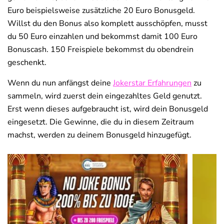
Euro beispielsweise zusätzliche 20 Euro Bonusgeld.
Willst du den Bonus also komplett ausschöpfen, musst
du 50 Euro einzahlen und bekommst damit 100 Euro
Bonuscash. 150 Freispiele bekommst du obendrein
geschenkt.
Wenn du nun anfängst deine
Jokerstar Erfahrungen
zu
sammeln, wird zuerst dein eingezahltes Geld genutzt.
Erst wenn dieses aufgebraucht ist, wird dein Bonusgeld
eingesetzt. Die Gewinne, die du in diesem Zeitraum
machst, werden zu deinem Bonusgeld hinzugefügt.