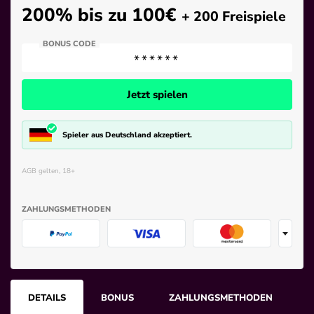
200% bis zu 100€
+ 200 Freispiele
BONUS CODE
Deals
News
Jetzt spielen
Spieler aus Deutschland akzeptiert.
AGB gelten, 18+
ZAHLUNGSMETHODEN
+
DETAILS
BONUS
ZAHLUNGSMETHODEN
N