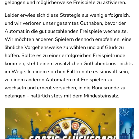
gelangen und möglicherweise Freispiele zu aktivieren.
Leider erwies sich diese Strategie als wenig erfolgreich,
und wir verloren unser gesamtes Guthaben, bevor der
Automat in die gut auszahlenden Freispiele wechselte.
Wir möchten anderen Spielern dennoch empfehlen, eine
ähnliche Vorgehensweise zu wählen und auf Glück zu
hoffen. Sollte es zu einer erfolgreichen Freispielrunde
kommen, steht einem zusätzlichen Guthabenboost nichts
im Wege. In einem solchen Fall könnte es sinnvoll sein,
zu einem anderen Automaten mit Freispielen zu
wechseln und erneut versuchen, in die Bonusrunde zu
gelangen – natürlich stets mit dem Mindesteinsatz.