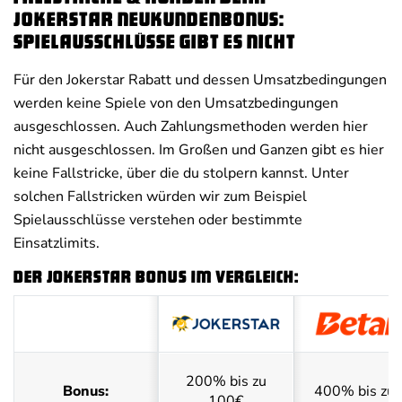
Jokerstar Neukundenbonus:
Spielausschlüsse gibt es nicht
Für den Jokerstar Rabatt und dessen Umsatzbedingungen
werden keine Spiele von den Umsatzbedingungen
ausgeschlossen. Auch Zahlungsmethoden werden hier
nicht ausgeschlossen. Im Großen und Ganzen gibt es hier
keine Fallstricke, über die du stolpern kannst. Unter
solchen Fallstricken würden wir zum Beispiel
Spielausschlüsse verstehen oder bestimmte
Einsatzlimits.
Der Jokerstar Bonus im Vergleich:
200% bis zu
Bonus:
400% bis zu
100€