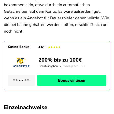
bekommen sein, etwa durch ein automatisches
Gutschreiben auf dem Konto. Es wäre außerdem gut,
wenn es ein Angebot für Dauerspieler geben würde. Wie
die bei Laune gehalten werden sollen, erschließt sich uns
noch nicht.
Casino Bonus
4.6
/5
200% bis zu 100€
Einzahlungsbonus
|
AGB gelten, 18+
Bonus einlösen
Einzelnachweise