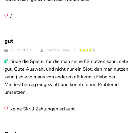
/
gut
21.11.2023
Steffen Lukas
finde die Spiele, für die man seine FS nutzen kann, sehr
gut. Gute Auswahl und nicht nur ein Slot, den man nutzen
kann ( so wie mans von anderen oft kennt) Habe den
Mindestbetrag eingezahlt und konnte ohne Probleme
umsetzen.
keine Skrill Zahlungen erlaubt