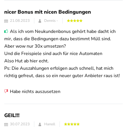
nicer Bonus mit nicen Bedingungen
21.08.2023
Dennis -
Als ich vom Neukundenbonus gehört habe dacht ich
mir, dass die Bedingungen dazu bestimmt Müll sind.
Aber wow nur 30x umsetzen?
Und die Freispiele sind auch für nice Automaten
Also Hut ab hier echt.
Ps: Die Auszahlungen erfolgen auch schnell, hat mich
richtig gefreut, dass so ein neuer guter Anbieter raus ist!
Habe nichts auszusetzen
GEIL!!!
30.07.2023
Hanoll