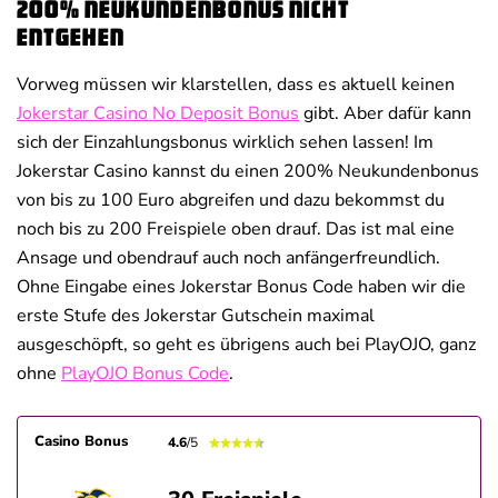
200% Neukundenbonus nicht
entgehen
Vorweg müssen wir klarstellen, dass es aktuell keinen
Jokerstar Casino No Deposit Bonus
gibt. Aber dafür kann
sich der Einzahlungsbonus wirklich sehen lassen! Im
Jokerstar Casino kannst du einen 200% Neukundenbonus
von bis zu 100 Euro abgreifen und dazu bekommst du
noch bis zu 200 Freispiele oben drauf. Das ist mal eine
Ansage und obendrauf auch noch anfängerfreundlich.
Ohne Eingabe eines Jokerstar Bonus Code haben wir die
erste Stufe des Jokerstar Gutschein maximal
ausgeschöpft, so geht es übrigens auch bei PlayOJO, ganz
ohne
PlayOJO Bonus Code
.
Casino Bonus
4.6
/5