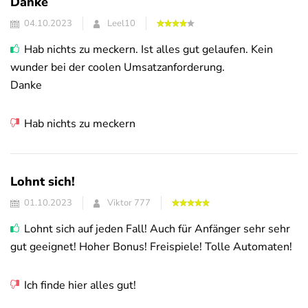
Danke
04.10.2023
Leel10
Hab nichts zu meckern. Ist alles gut gelaufen. Kein
wunder bei der coolen Umsatzanforderung.
Danke
Hab nichts zu meckern
Lohnt sich!
01.10.2023
Viktor 777
Lohnt sich auf jeden Fall! Auch für Anfänger sehr sehr
gut geeignet! Hoher Bonus! Freispiele! Tolle Automaten!
Ich finde hier alles gut!