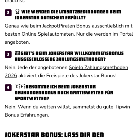
brauchst.
🏆 Wie werden die Umsatzbedingungen beim
Jokerstar Gutschein erfüllt?
Genau wie beim
JackpotPiraten Bonus
ausschließlich mit
besten Online Spielautomaten
. Nur die werden im Portal
angeboten.
🎰 Gibt's beim Jokerstar Willkommensbonus
ausgeschlossene Zahlungsmethoden?
Nein. Jede der angebotenen
Spielo Zahlungsmethoden
2026
aktiviert die Freispiele des Jokerstar Bonus!
🇩🇪 Bekomme ich beim Jokerstar
Neukundenbonus auch Gratiswetten für
Sportwetten?
Nein. Wenn du wetten willst, sammelst du gute
Tipwin
Bonus Erfahrungen
.
Jokerstar Bonus: Lass dir den