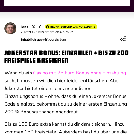
04.01.2024
Jordi
Slots
Einzahlung
Auszahlung
Dauer
Dauer
Zahlungsanbieter
min/max
min/max
Einzahlung
Auszahlun
Bestandskunde
Einzahlungsbonus
10 - 1000€
mindestens 10€
sofort
"bin hier schon was länger, aber den Bonus durfte ich als
200% bis zu 100€
Jens
REDAKTEUR UND CASINO-EXPERTE
Bestandskunde auch mitnehmen, das fand ich echt geil!!
+ 200 Freispiele
Zuletzt aktualisiert am 28.07.2026
10 - 1000€
mindestens 10€
sofort
Da ich mich schon recht ..."
Loading ...
Inhaltlich geprüft durch:
Jens
Auf die 1. Einzahlung
10 - 1000€
mindestens 10€
sofort
Jokerstar Bonus: Einzahlen + bis zu 200
Bonus einlösen
10 - 1000€
mindestens 10€
sofort
21.11.2023
Steffen Lukas
Freispiele kassieren
gut
10 - 1000€
sofort
AGB gelten, 18+
"finde die Spiele, für die man seine FS nutzen kann, sehr
Wenn du ein
Casino mit 25 Euro Bonus ohne Einzahlung
2 - 3 Tage
gut. Gute Auswahl und nicht nur ein Slot, den man nutzen
suchst, müssen wir dich hier leider enttäuschen. Aber
BEDINGUNGEN
30x Bonus
kann ( so ..."
Jokerstar bietet einen sehr ansehnlichen
MIN. EINZAHLUNG
10€
Einzahlungsbonus – ohne, dass du einen Jokerstar Bonus
AUSZAHLBAR
Ja
Code eingibst, bekommst du zu deiner ersten Einzahlung
200 % Bonusguthaben obendrauf.
Alle Nutzererfahrungen anzeigen
Slots
Bis zu 100 Euro extra kannst du dir damit sichern. Hinzu
Eigenen Erfahrungsbericht schreiben
Free Spins
kommen 150 Freispiele. Außerdem hast du über uns die