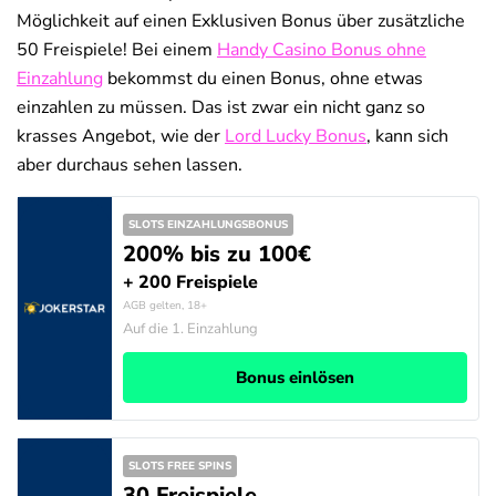
30 Freispiele
Möglichkeit auf einen Exklusiven Bonus über zusätzliche
4.4
50 Freispiele! Bei einem
Handy Casino Bonus ohne
NUTZER BEWERTUNG
Auf die 1. Einzahlung
/5
Einzahlung
bekommst du einen Bonus, ohne etwas
20 Nutzererfahrungen
Bonus einlösen
einzahlen zu müssen. Das ist zwar ein nicht ganz so
5 Sterne
45.0%
krasses Angebot, wie der
Lord Lucky Bonus
, kann sich
AGB gelten, 18+
aber durchaus sehen lassen.
4 Sterne
50.0%
BEDINGUNGEN
-
3 Sterne
5.0%
SLOTS EINZAHLUNGSBONUS
MIN. EINZAHLUNG
-
200% bis zu 100€
2 Sterne
0.0%
+ 200 Freispiele
AUSZAHLBAR
Ja
1 Stern
0.0%
AGB gelten, 18+
Auf die 1. Einzahlung
Slots
Bonus einlösen
Bonus
10 Freispiele ohne Einzahlung bei
Aktivierung von SMS-
SLOTS FREE SPINS
Benachrichtigungen
30 Freispiele