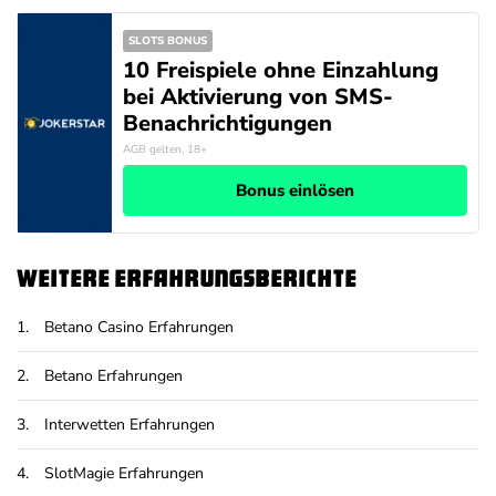
SLOTS BONUS
10 Freispiele ohne Einzahlung
bei Aktivierung von SMS-
Benachrichtigungen
AGB gelten, 18+
Bonus einlösen
Weitere Erfahrungsberichte
1.
Betano Casino Erfahrungen
2.
Betano Erfahrungen
3.
Interwetten Erfahrungen
4.
SlotMagie Erfahrungen