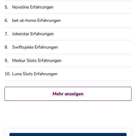
5.
Novoline Erfahrungen
6.
bet-at-home Erfahrungen
7.
Jokerstar Erfahrungen
8.
Swiftspiele Erfahrungen
9.
Merkur Slots Erfahrungen
10.
Luna Slots Erfahrungen
Mehr anzeigen