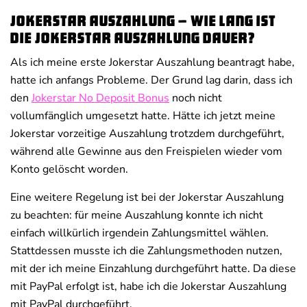
Jokerstar Auszahlung – Wie lang ist
die Jokerstar Auszahlung Dauer?
Als ich meine erste Jokerstar Auszahlung beantragt habe,
hatte ich anfangs Probleme. Der Grund lag darin, dass ich
den
Jokerstar No Deposit Bonus
noch nicht
vollumfänglich umgesetzt hatte. Hätte ich jetzt meine
Jokerstar vorzeitige Auszahlung trotzdem durchgeführt,
während alle Gewinne aus den Freispielen wieder vom
Konto gelöscht worden.
Eine weitere Regelung ist bei der Jokerstar Auszahlung
zu beachten: für meine Auszahlung konnte ich nicht
einfach willkürlich irgendein Zahlungsmittel wählen.
Stattdessen musste ich die Zahlungsmethoden nutzen,
mit der ich meine Einzahlung durchgeführt hatte. Da diese
mit PayPal erfolgt ist, habe ich die Jokerstar Auszahlung
mit PayPal durchgeführt.