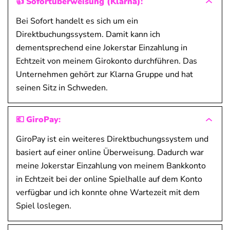
👍
Sofortüberweisung (Klarna)
:
Bei Sofort handelt es sich um ein
Direktbuchungssystem. Damit kann ich
dementsprechend eine Jokerstar Einzahlung in
Echtzeit von meinem Girokonto durchführen. Das
Unternehmen gehört zur Klarna Gruppe und hat
seinen Sitz in Schweden.
💶
GiroPay
:
GiroPay ist ein weiteres Direktbuchungssystem und
basiert auf einer online Überweisung. Dadurch war
meine Jokerstar Einzahlung von meinem Bankkonto
in Echtzeit bei der online Spielhalle auf dem Konto
verfügbar und ich konnte ohne Wartezeit mit dem
Spiel loslegen.