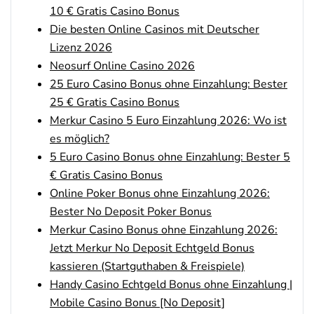
10 € Gratis Casino Bonus
Bwin Bonus
4.6
Die besten Online Casinos mit Deutscher
/5
100% bis zu 100€
Lizenz 2026
AGB gelten
Neosurf Online Casino 2026
25 Euro Casino Bonus ohne Einzahlung: Bester
25 € Gratis Casino Bonus
bet-at-home Bonus
Merkur Casino 5 Euro Einzahlung 2026: Wo ist
500 % QUOTENBOOST + 100€
4.6
/5
BONUS
es möglich?
AGB gelten
5 Euro Casino Bonus ohne Einzahlung: Bester 5
€ Gratis Casino Bonus
Zum Sportwetten Bonusvergleich
Online Poker Bonus ohne Einzahlung 2026:
Bester No Deposit Poker Bonus
Merkur Casino Bonus ohne Einzahlung 2026:
Jetzt Merkur No Deposit Echtgeld Bonus
kassieren (Startguthaben & Freispiele)
Handy Casino Echtgeld Bonus ohne Einzahlung |
Mobile Casino Bonus [No Deposit]