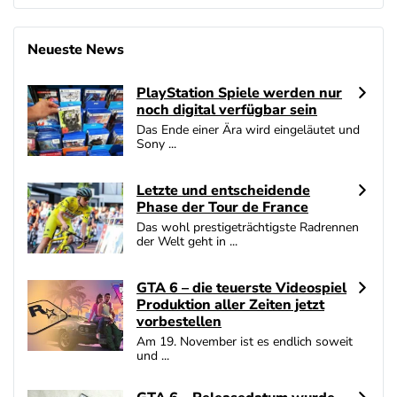
Betano Casino Bonus
4.8
/5
400% bis zu 80€
Neueste News
AGB gelten
PlayStation Spiele werden nur
Interwetten Bonus
noch digital verfügbar sein
4.7
/5
100% bis zu 100€
Das Ende einer Ära wird eingeläutet und
AGB gelten
Sony ...
SlotMagie Bonus
4.7
/5
50 Freispiele ohne Einzahlung
Letzte und entscheidende
Phase der Tour de France
AGB gelten
Das wohl prestigeträchtigste Radrennen
der Welt geht in ...
Novoline Bonus
4.6
/5
200 % Bonus + 10 Freispiele täglich
AGB gelten
GTA 6 – die teuerste Videospiel
Produktion aller Zeiten jetzt
bet-at-home Bonus
vorbestellen
4.6
/5
100% bis zu 100€
Am 19. November ist es endlich soweit
AGB gelten
und ...