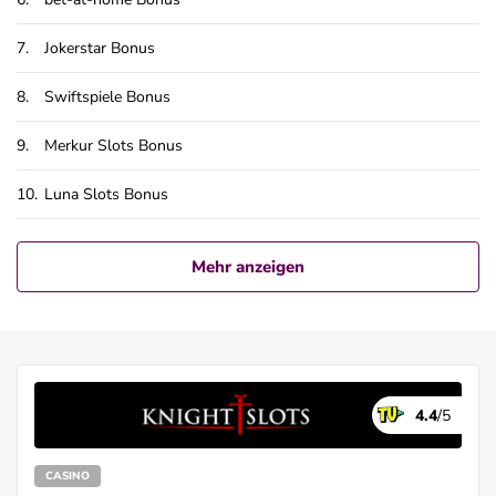
7.
Jokerstar Bonus
8.
Swiftspiele Bonus
9.
Merkur Slots Bonus
10.
Luna Slots Bonus
Mehr anzeigen
4.4
/5
CASINO