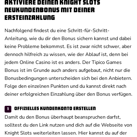
Aktiviere deinen Knight Slots
Neukundenbonus mit deiner
Ersteinzahlung
Nachfolgend findest du eine Schritt-für-Schritt-
Anleitung, wie du dir den Bonus sichern kannst und dabei
keine Probleme bekommst. Es ist zwar nicht schwer, aber
dennoch hilfreich zu wissen, wie der Ablauf ist, denn bei
jedem Online Casino ist es anders. Der Tipico Games
Bonus ist im Grunde auch anders aufgebaut, nicht nur die
Bonusbedingungen unterscheiden sich bei den Anbietern.
Folge den einzelnen Punkten und du kannst direkt nach
deiner erfolgreichen Einzahlung über den Bonus verfügen.
Offizielles Kundenkonto erstellen
Damit du den Bonus überhaupt beanspruchen darfst,
solltest du den Link nutzen und dich auf die Webseite von
Knight Slots weiterleiten lassen. Hier kannst du auf der