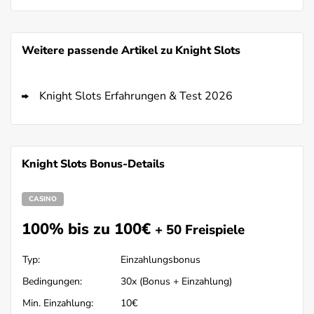
Weitere passende Artikel zu Knight Slots
Knight Slots Erfahrungen & Test 2026
Knight Slots Bonus-Details
CASINO
100% bis zu 100€
+ 50 Freispiele
Typ:
Einzahlungsbonus
Bedingungen:
30x (Bonus + Einzahlung)
Min. Einzahlung:
10€