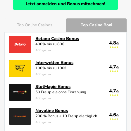
Jetzt anmelden und Bonus mitnehmen!
Top Online Casinos
Top Casino Boni
Betano Casino Bonus
Betano Casino
4.8
4.8
/5
/5
400% bis zu 80€
Betano Casino Erfahrungen
AGB gelten
Interwetten Bonus
Interwetten
4.7
4.7
/5
/5
100% bis zu 100€
Interwetten Erfahrungen
AGB gelten
SlotMagie Bonus
SlotMagie
4.7
4.7
/5
/5
50 Freispiele ohne Einzahlung
SlotMagie Erfahrungen
AGB gelten
Novoline Bonus
Novoline
4.6
4.6
/5
/5
200 % Bonus + 10 Freispiele täglich
Novoline Erfahrungen
AGB gelten