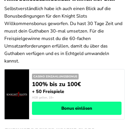
Selbstverständlich habe ich auch einen Blick auf die
Bonusbedingungen für den Knight Slots
Willkommensbonus geworfen. Du hast 30 Tage Zeit und
musst dein Guthaben 30-mal umsetzen. Für die
Freispielgewinne musst du die 60-fachen
Umsatzanforderungen erfüllen, damit du über das
Guthaben verfügen und es in Echtgeld umwandeln
kannst.
CASINO EINZAHLUNGSBONUS
100% bis zu 100€
+ 50 Freispiele
AGB gelten, 18+
Bonus einlösen