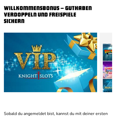
Willkommensbonus – Guthaben
verdoppeln und Freispiele
sichern
Sobald du angemeldet bist, kannst du mit deiner ersten