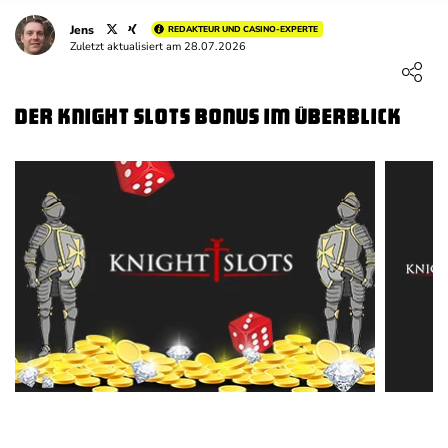
sehr hoch
hoch
100% bis zu 100€
Eigenen Erfahrungsbericht schreiben
Jens
REDAKTEUR UND CASINO-EXPERTE
hoch
+ 50 Freispiele
Zuletzt aktualisiert am 28.07.2026
Loading ...
hoch
0
NUTZER BEWERTUNG
/5
Bonus einlösen
sehr hoch
Der Knight Slots Bonus im Überblick
5 Sterne
0%
AGB gelten, 18+
hoch
4 Sterne
0%
hoch
BEDINGUNGEN
30x (Bonus + Einzahlung)
3 Sterne
0%
hoch
MIN. EINZAHLUNG
10€
2 Sterne
0%
hoch
AUSZAHLBAR
Ja
1 Stern
0%
hoch
hoch
Weitere Einträge anzeigen