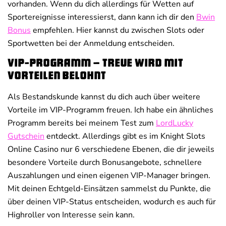
vorhanden. Wenn du dich allerdings für Wetten auf
Sportereignisse interessierst, dann kann ich dir den
Bwin
Bonus
empfehlen. Hier kannst du zwischen Slots oder
Sportwetten bei der Anmeldung entscheiden.
VIP-Programm – Treue wird mit
Vorteilen belohnt
Als Bestandskunde kannst du dich auch über weitere
Vorteile im VIP-Programm freuen. Ich habe ein ähnliches
Programm bereits bei meinem Test zum
LordLucky
Gutschein
entdeckt. Allerdings gibt es im Knight Slots
Online Casino nur 6 verschiedene Ebenen, die dir jeweils
besondere Vorteile durch Bonusangebote, schnellere
Auszahlungen und einen eigenen VIP-Manager bringen.
Mit deinen Echtgeld-Einsätzen sammelst du Punkte, die
über deinen VIP-Status entscheiden, wodurch es auch für
Highroller von Interesse sein kann.