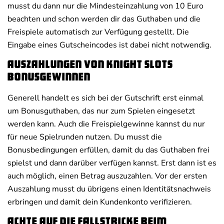
musst du dann nur die Mindesteinzahlung von 10 Euro
beachten und schon werden dir das Guthaben und die
Freispiele automatisch zur Verfügung gestellt. Die
Eingabe eines Gutscheincodes ist dabei nicht notwendig.
Auszahlungen von Knight Slots
Bonusgewinnen
Generell handelt es sich bei der Gutschrift erst einmal
um Bonusguthaben, das nur zum Spielen eingesetzt
werden kann. Auch die Freispielgewinne kannst du nur
für neue Spielrunden nutzen. Du musst die
Bonusbedingungen erfüllen, damit du das Guthaben frei
spielst und dann darüber verfügen kannst. Erst dann ist es
auch möglich, einen Betrag auszuzahlen. Vor der ersten
Auszahlung musst du übrigens einen Identitätsnachweis
erbringen und damit dein Kundenkonto verifizieren.
Achte auf die Fallstricke beim