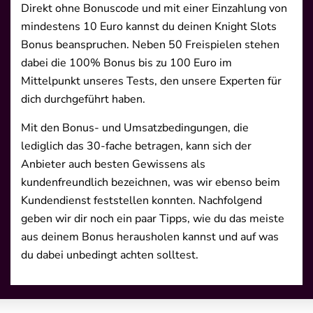
Direkt ohne Bonuscode und mit einer Einzahlung von
mindestens 10 Euro kannst du deinen Knight Slots
Bonus beanspruchen. Neben 50 Freispielen stehen
dabei die 100% Bonus bis zu 100 Euro im
Mittelpunkt unseres Tests, den unsere Experten für
dich durchgeführt haben.
Mit den Bonus- und Umsatzbedingungen, die
lediglich das 30-fache betragen, kann sich der
Anbieter auch besten Gewissens als
kundenfreundlich bezeichnen, was wir ebenso beim
Kundendienst feststellen konnten. Nachfolgend
geben wir dir noch ein paar Tipps, wie du das meiste
aus deinem Bonus herausholen kannst und auf was
du dabei unbedingt achten solltest.
Casino
Zahlungsanbieter
Sicherheit
Bewilligungsrate
Einzahlungsbonus