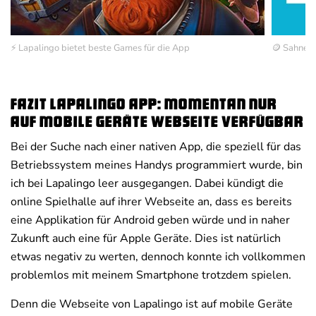
⚡ Lapalingo bietet beste Games für die App
🪙 Sahne d
Fazit Lapalingo App: Momentan nur
auf mobile Geräte Webseite verfügbar
Bei der Suche nach einer nativen App, die speziell für das
Betriebssystem meines Handys programmiert wurde, bin
ich bei Lapalingo leer ausgegangen. Dabei kündigt die
online Spielhalle auf ihrer Webseite an, dass es bereits
eine Applikation für Android geben würde und in naher
Zukunft auch eine für Apple Geräte. Dies ist natürlich
etwas negativ zu werten, dennoch konnte ich vollkommen
problemlos mit meinem Smartphone trotzdem spielen.
Denn die Webseite von Lapalingo ist auf mobile Geräte