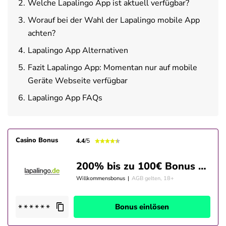
Welche Lapalingo App ist aktuell verfügbar?
Worauf bei der Wahl der Lapalingo mobile App
achten?
Lapalingo App Alternativen
Fazit Lapalingo App: Momentan nur auf mobile
Geräte Webseite verfügbar
Lapalingo App FAQs
Casino Bonus
4.4
/5
200% bis zu 100€ Bonus und 80 Freispiele in Book of Dead
Willkommensbonus
|
AGB gelten, 18+
Bonus einlösen