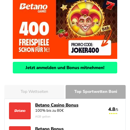
Jetzt anmelden und Bonus mitnehmen!
Top Wettseiten
Top Sportwetten Boni
Betano Casino Bonus
Betano Casino
4.8
4.8
/5
/5
100% bis zu 80€
Betano Casino Erfahrungen
AGB gelten
Betano Bonus