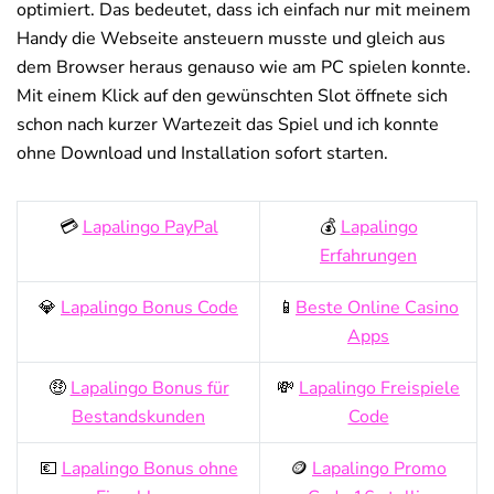
optimiert. Das bedeutet, dass ich einfach nur mit meinem
Handy die Webseite ansteuern musste und gleich aus
dem Browser heraus genauso wie am PC spielen konnte.
Mit einem Klick auf den gewünschten Slot öffnete sich
schon nach kurzer Wartezeit das Spiel und ich konnte
ohne Download und Installation sofort starten.
💳
Lapalingo PayPal
💰
Lapalingo
Erfahrungen
💎
Lapalingo Bonus Code
📱
Beste Online Casino
Apps
🤑
Lapalingo Bonus für
💸
Lapalingo Freispiele
Bestandskunden
Code
💶
Lapalingo Bonus ohne
🪙
Lapalingo Promo