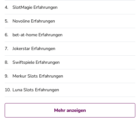
4.
SlotMagie Erfahrungen
5.
Novoline Erfahrungen
6.
bet-at-home Erfahrungen
7.
Jokerstar Erfahrungen
8.
Swiftspiele Erfahrungen
9.
Merkur Slots Erfahrungen
10.
Luna Slots Erfahrungen
Mehr anzeigen