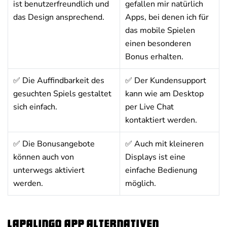
ist benutzerfreundlich und
gefallen mir natürlich
das Design ansprechend.
Apps, bei denen ich für
das mobile Spielen
einen besonderen
Bonus erhalten.
✅ Die Auffindbarkeit des
✅ Der Kundensupport
gesuchten Spiels gestaltet
kann wie am Desktop
sich einfach.
per Live Chat
kontaktiert werden.
✅ Die Bonusangebote
✅ Auch mit kleineren
können auch von
Displays ist eine
unterwegs aktiviert
einfache Bedienung
werden.
möglich.
Lapalingo App Alternativen