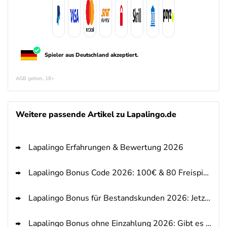
Spieler aus Deutschland akzeptiert.
AGB gelten, 18+
Weitere passende Artikel zu Lapalingo.de
Lapalingo Erfahrungen & Bewertung 2026
Lapalingo Bonus Code 2026: 100€ & 80 Freispiele
Lapalingo Bonus für Bestandskunden 2026: Jetzt aktuellen Promo Code sichern!
Lapalingo Bonus ohne Einzahlung 2026: Gibt es No Deposit Boni?