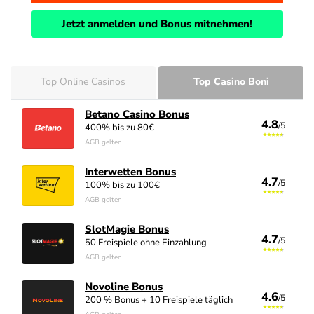
Jetzt anmelden und Bonus mitnehmen!
Top Online Casinos
Top Casino Boni
Betano Casino Bonus
Betano Casino
4.8
4.8
/5
/5
400% bis zu 80€
Betano Casino Erfahrungen
AGB gelten
Interwetten Bonus
Interwetten
4.7
4.7
/5
/5
100% bis zu 100€
Interwetten Erfahrungen
AGB gelten
SlotMagie Bonus
SlotMagie
4.7
4.7
/5
/5
50 Freispiele ohne Einzahlung
SlotMagie Erfahrungen
AGB gelten
Novoline Bonus
Novoline
4.6
4.6
/5
/5
200 % Bonus + 10 Freispiele täglich
Novoline Erfahrungen