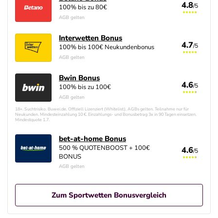
Betano
4.8
4.8
/5
/5
100% bis zu 80€
Betano Erfahrungen
AGB gelten
Interwetten Bonus
Interwetten
4.7
4.7
/5
/5
100% bis 100€ Neukundenbonus
Interwetten Erfahrungen
AGB gelten
Bwin Bonus
Bwin
4.6
4.6
/5
/5
100% bis zu 100€
Bwin Erfahrungen
AGB gelten
18+. Suchtrisiko. Buwei.de. Offiziell Lizenziert (Whitelist). AGBs gelten. Teilnahme nur für
Neukunden. Mindesteinzahlung 10 €. Einzahlungs- und Bonusbetrag 3x in 90 Tagen einsetzen.
Mindestquote 1.7.
bet-at-home
4.6
/5
bet-at-home Erfahrungen
bet-at-home Bonus
500 % QUOTENBOOST + 100€
4.6
/5
BONUS
AGB gelten
Zum Sportwetten Bonusvergleich