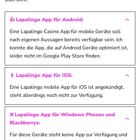
👍
Lapalingo App für Android
:
Eine Lapalingo Casino App für mobile Geräte soll
nach eigenen Aussagen bereits verfügbar sein. Ich
konnte die App, die auf Android Geräte optimiert ist,
leider nicht im Google Play Store finden.
📱
Lapalingo App für iOS
:
Eine Lapalingo mobile App für iOS ist angekündigt,
steht allerdings noch nicht zur Verfügung.
❌
Lapalingo App für Windows Phones und
Blackberrys
:
Für diese Geräte steht keine App zur Verfügung und