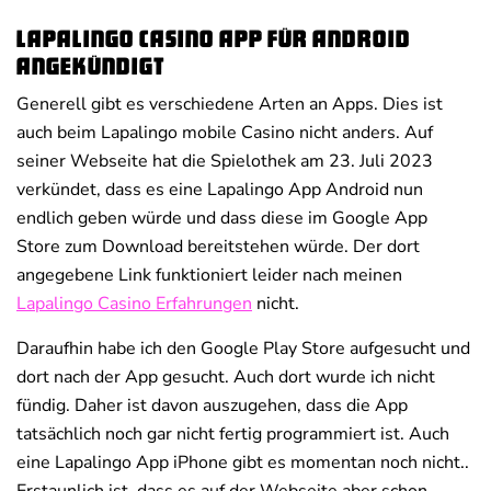
Lapalingo Casino App für Android
angekündigt
Generell gibt es verschiedene Arten an Apps. Dies ist
auch beim Lapalingo mobile Casino nicht anders. Auf
seiner Webseite hat die Spielothek am 23. Juli 2023
verkündet, dass es eine Lapalingo App Android nun
endlich geben würde und dass diese im Google App
Store zum Download bereitstehen würde. Der dort
angegebene Link funktioniert leider nach meinen
Lapalingo Casino Erfahrungen
nicht.
Daraufhin habe ich den Google Play Store aufgesucht und
dort nach der App gesucht. Auch dort wurde ich nicht
fündig. Daher ist davon auszugehen, dass die App
tatsächlich noch gar nicht fertig programmiert ist. Auch
eine Lapalingo App iPhone gibt es momentan noch nicht..