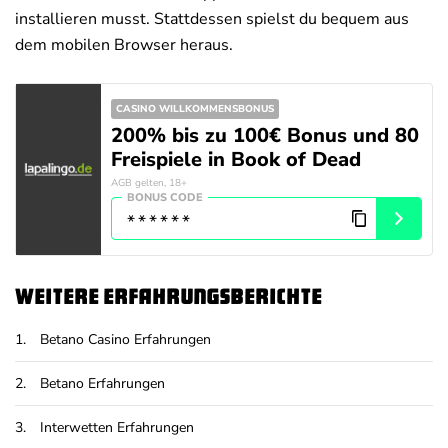
installieren musst. Stattdessen spielst du bequem aus
dem mobilen Browser heraus.
CASINO WILLKOMMENSBONUS
200% bis zu 100€ Bonus und 80
Freispiele in Book of Dead
AGB gelten, 18+
BONUS CODE
Weitere Erfahrungsberichte
1.
Betano Casino Erfahrungen
2.
Betano Erfahrungen
3.
Interwetten Erfahrungen