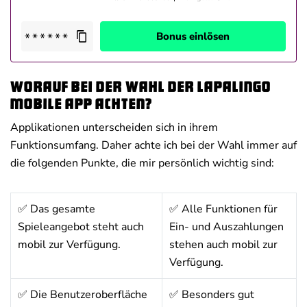
Bonus einlösen
Worauf bei der Wahl der Lapalingo
mobile App achten?
Applikationen unterscheiden sich in ihrem
Funktionsumfang. Daher achte ich bei der Wahl immer auf
die folgenden Punkte, die mir persönlich wichtig sind:
✅ Das gesamte
✅ Alle Funktionen für
Spieleangebot steht auch
Ein- und Auszahlungen
mobil zur Verfügung.
stehen auch mobil zur
Verfügung.
✅ Die Benutzeroberfläche
✅ Besonders gut