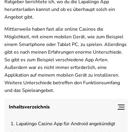
Ratgeber berichtete ich, wo du die Lapalingo App
herunterladen kannst und ob es überhaupt solch ein
Angebot gibt.
Deals
News
Mittlerweile haben fast alle online Casinos die
Möglichkeit, mit einem mobilen Gerät, wie zum Beispiel
einem Smartphone oder Tablet PC, zu spielen. Allerdings
gibt es nach meinen Erfahrungen enorme Unterschiede.
So gibt es zum Beispiel verschiedene App Arten.
Außerdem war es nicht immer erforderlich, eine
Applikation auf meinem mobilen Gerät zu installieren.
Weitere Unterschiede betreffen den Funktionsumfang
und das Spieleangebot.
Inhaltsverzeichnis
Lapalingo Casino App für Android angekündigt