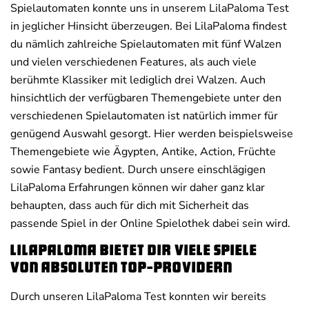
Spielautomaten konnte uns in unserem LilaPaloma Test
in jeglicher Hinsicht überzeugen. Bei LilaPaloma findest
du nämlich zahlreiche Spielautomaten mit fünf Walzen
und vielen verschiedenen Features, als auch viele
berühmte Klassiker mit lediglich drei Walzen. Auch
hinsichtlich der verfügbaren Themengebiete unter den
verschiedenen Spielautomaten ist natürlich immer für
genügend Auswahl gesorgt. Hier werden beispielsweise
Themengebiete wie Ägypten, Antike, Action, Früchte
sowie Fantasy bedient. Durch unsere einschlägigen
LilaPaloma Erfahrungen können wir daher ganz klar
behaupten, dass auch für dich mit Sicherheit das
passende Spiel in der Online Spielothek dabei sein wird.
LilaPaloma bietet dir viele Spiele
von absoluten Top-Providern
Durch unseren LilaPaloma Test konnten wir bereits