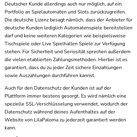
Deutscher Kunde allerdings auch nur möglich, auf ein
Portfolio an Spielautomaten und Slots zurückzugreifen.
Die deutsche Lizenz besagt nämlich, dass der Anbieter für
deutsche Kunden lediglich Automatenspiele bereitstellen
darf und keine weiteren Kategorien wie beispielsweise
Tischspiele oder Live Spielhallen Spiele zur Verfügung
stehen. Für Sicherheit und Seriosität sprechen außerdem
die vielen etablierten Zahlungsmethoden. Hierbei ist es
garantiert, dass du zu jeder Zeit sichere Einzahlungen
sowie Auszahlungen durchführen kannst.
Auch für den Datenschutz der Kunden ist auf der
Plattform immer bestens gesorgt. Es wird nämlich eine
spezielle SSL-Verschlüsselung verwendet, wodurch der
Datenschutz während deines Aufenthaltes auf der
Website von LilaPaloma zu jederzeit garantiert werden
kann.