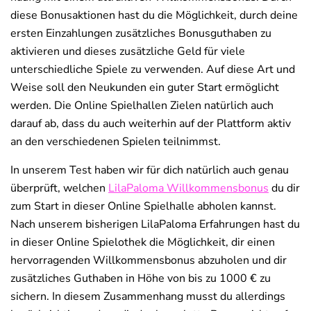
2 Sterne
0%
diese Bonusaktionen hast du die Möglichkeit, durch deine
1 Stern
0%
ersten Einzahlungen zusätzliches Bonusguthaben zu
aktivieren und dieses zusätzliche Geld für viele
unterschiedliche Spiele zu verwenden. Auf diese Art und
Weise soll den Neukunden ein guter Start ermöglicht
werden. Die Online Spielhallen Zielen natürlich auch
darauf ab, dass du auch weiterhin auf der Plattform aktiv
an den verschiedenen Spielen teilnimmst.
In unserem Test haben wir für dich natürlich auch genau
überprüft, welchen
LilaPaloma Willkommensbonus
du dir
zum Start in dieser Online Spielhalle abholen kannst.
Nach unserem bisherigen LilaPaloma Erfahrungen hast du
in dieser Online Spielothek die Möglichkeit, dir einen
hervorragenden Willkommensbonus abzuholen und dir
zusätzliches Guthaben in Höhe von bis zu 1000 € zu
sichern. In diesem Zusammenhang musst du allerdings