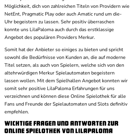
Möglichkeit, dich von zahlreichen Titeln von Providern wie
NetEnt, Pragmatic Play oder auch Amatic rund um die-
Uhr begeistern zu lassen. Sehr positiv überraschen
konnte uns LilaPaloma auch durch das erstklassige
Angebot des populären Providers Merkur.
Somit hat der Anbieter so einiges zu bieten und spricht
sowohl die Bedürfnisse von Kunden an, die auf moderne
Titel setzen, als auch von Spielern, welche sich von den
altehrwürdigen Merkur Spielautomaten begeistern
lassen wollen. Mit dem Spielhallen Angebot konnten wir
somit sehr positive LilaPaloma Erfahrungen für uns
verzeichnen und können diese Online Spielothek für alle
Fans und Freunde der Spielautomaten und Slots definitiv
empfehlen.
Wichtige Fragen und Antworten zur
Online Spielothek von LilaPaloma