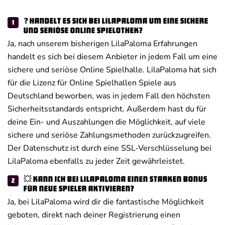
❓ Handelt es sich bei LilaPaloma um eine sichere
und seriöse Online Spielothek?
Ja, nach unserem bisherigen LilaPaloma Erfahrungen
handelt es sich bei diesem Anbieter in jedem Fall um eine
sichere und seriöse Online Spielhalle. LilaPaloma hat sich
für die Lizenz für Online Spielhallen Spiele aus
Deutschland beworben, was in jedem Fall den höchsten
Sicherheitsstandards entspricht. Außerdem hast du für
deine Ein- und Auszahlungen die Möglichkeit, auf viele
sichere und seriöse Zahlungsmethoden zurückzugreifen.
Der Datenschutz ist durch eine SSL-Verschlüsselung bei
LilaPaloma ebenfalls zu jeder Zeit gewährleistet.
💥 Kann ich bei LilaPaloma einen starken Bonus
für neue Spieler aktivieren?
Ja, bei LilaPaloma wird dir die fantastische Möglichkeit
geboten, direkt nach deiner Registrierung einen