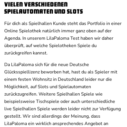
vielen verschiedenen
Spielautomaten und Slots
Für dich als Spielhallen Kunde steht das Portfolio in einer
Online Spielothek natürlich immer ganz oben auf der
Agenda. In unserem LilaPaloma Test haben wir daher
überprüft, auf welche Spielotheken Spiele du
zurückgreifen kannst.
Da LilaPaloma sich für die neue Deutsche
Glücksspiellizenz beworben hat, hast du als Spieler mit
einem festen Wohnsitz in Deutschland leider nur die
Möglichkeit, auf Slots und Spielautomaten
zurückzugreifen. Weitere Spielhallen Spiele wie
beispielsweise Tischspiele oder auch unterschiedliche
live Spielhallen Spiele werden leider nicht zur Verfügung
gestellt. Wir sind allerdings der Meinung, dass
LilaPaloma ein wirklich ansprechendes Angebot an