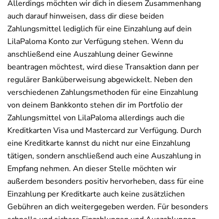
Allerdings möchten wir dich in diesem Zusammenhang
auch darauf hinweisen, dass dir diese beiden
Zahlungsmittel lediglich für eine Einzahlung auf dein
LilaPaloma Konto zur Verfügung stehen. Wenn du
anschließend eine Auszahlung deiner Gewinne
beantragen möchtest, wird diese Transaktion dann per
regulärer Banküberweisung abgewickelt. Neben den
verschiedenen Zahlungsmethoden für eine Einzahlung
von deinem Bankkonto stehen dir im Portfolio der
Zahlungsmittel von LilaPaloma allerdings auch die
Kreditkarten Visa und Mastercard zur Verfügung. Durch
eine Kreditkarte kannst du nicht nur eine Einzahlung
tätigen, sondern anschließend auch eine Auszahlung in
Empfang nehmen. An dieser Stelle möchten wir
außerdem besonders positiv hervorheben, dass für eine
Einzahlung per Kreditkarte auch keine zusätzlichen
Gebühren an dich weitergegeben werden. Für besonders