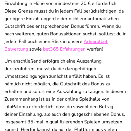
Einzahlung in Höhe von mindestens 20 € erforderlich.
Diese Grenze musst du in jedem Fall berücksichtigen, da
geringere Einzahlungen leider nicht zur automatischen
Gutschrift des entsprechenden Bonus führen. Wenn du
nach weiteren, guten Bonusaktionen suchst, solltest du in
jedem Fall auch einen Blick in unsere
Admiralbet
Bewertung
sowie
bet365 Erfahrungen
werfen!
Um anschließend erfolgreich eine Auszahlung
durchzuführen, musst du die dazugehörigen
Umsatzbedingungen zunächst erfüllt haben. Es ist
nämlich nicht möglich, die Gutschrift des Bonus zu
erhalten und sofort eine Auszahlung zu tätigen. In diesem
Zusammenhang ist es in der online Spielhalle von
LilaPaloma erforderlich, dass du sowohl den Betrag
deiner Einzahlung, als auch den gutgeschriebenen Bonus,
insgesamt 35-mal in qualifizierenden Spielen umsetzen
kannst. Hierfür kannst du auf der Plattform aus vielen