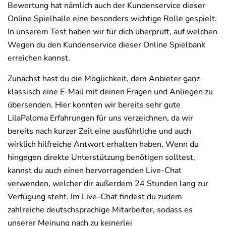
Bewertung hat nämlich auch der Kundenservice dieser
Online Spielhalle eine besonders wichtige Rolle gespielt.
In unserem Test haben wir für dich überprüft, auf welchen
Wegen du den Kundenservice dieser Online Spielbank
erreichen kannst.
Zunächst hast du die Möglichkeit, dem Anbieter ganz
klassisch eine E-Mail mit deinen Fragen und Anliegen zu
übersenden. Hier konnten wir bereits sehr gute
LilaPaloma Erfahrungen für uns verzeichnen, da wir
bereits nach kurzer Zeit eine ausführliche und auch
wirklich hilfreiche Antwort erhalten haben. Wenn du
hingegen direkte Unterstützung benötigen solltest,
kannst du auch einen hervorragenden Live-Chat
verwenden, welcher dir außerdem 24 Stunden lang zur
Verfügung steht. Im Live-Chat findest du zudem
zahlreiche deutschsprachige Mitarbeiter, sodass es
unserer Meinung nach zu keinerlei