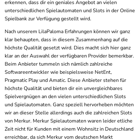
erkennen, dass dir ein geniales Angebot an vielen
unterschiedlichen Spielautomaten und Slots in der Online
Spielbank zur Verfügung gestellt wird.
Nach unserem LilaPaloma Erfahrungen können wir ganz
klar behaupten, dass in diesem Zusammenhang auf die
höchste Qualität gesetzt wird. Dies macht sich hier ganz
klar an der Auswahl der verfügbaren Provider bemerkbar.
Beim Anbieter tummeln sich nämlich zahlreiche
Softwareentwickler wie beispielsweise NetEnt,
Pragmatic Play und Amatic. Diese Anbieter stehen für
höchste Qualität und bieten dir ein unvergleichbares
Spielvergnügen an den vielen unterschiedlichen Slots
und Spielautomaten. Ganz speziell hervorheben möchten
wir an dieser Stelle allerdings auch die zahlreichen Slots
von Merkur. Merkur Spielautomaten waren leider etliche
Zeit nicht für Kunden mit einem Wohnsitz in Deutschland
erreichbar, da sich Merkur vom deutschen Markt