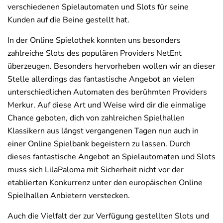
verschiedenen Spielautomaten und Slots für seine
Kunden auf die Beine gestellt hat.
In der Online Spielothek konnten uns besonders
zahlreiche Slots des populären Providers NetEnt
überzeugen. Besonders hervorheben wollen wir an dieser
Stelle allerdings das fantastische Angebot an vielen
unterschiedlichen Automaten des berühmten Providers
Merkur. Auf diese Art und Weise wird dir die einmalige
Chance geboten, dich von zahlreichen Spielhallen
Klassikern aus längst vergangenen Tagen nun auch in
einer Online Spielbank begeistern zu lassen. Durch
dieses fantastische Angebot an Spielautomaten und Slots
muss sich LilaPaloma mit Sicherheit nicht vor der
etablierten Konkurrenz unter den europäischen Online
Spielhallen Anbietern verstecken.
Auch die Vielfalt der zur Verfügung gestellten Slots und