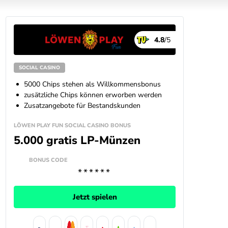
1 Tage
sehr hoch
4.8
/5
hoch
SOCIAL CASINO
5000 Chips stehen als Willkommensbonus
zusätzliche Chips können erworben werden
Zusatzangebote für Bestandskunden
LÖWEN PLAY FUN SOCIAL CASINO BONUS
5.000 gratis LP-Münzen
BONUS CODE
Jetzt spielen