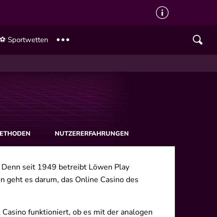
Über spieloTV
⚽ Sportwetten
Wie wir bewerten
Die SpieloTV Crew
💳 Zahlungen:
💎 Freispiele & No Deposit:
🎰 Top Slots:
🎰 Top Slots:
Beste Wettanbieter finden:
Datenschutzerklärung
us, RTP)
PayPal Online Casinos
50 Casino Freispiele: Jetzt sichern
Book of Ra (Casinos, Bonus, RTP)
Alles Spitze (Casinos, Bonus, RTP)
Neueste Wettanbieter 2026
Haftungsausschluss für Inhalte
, RTP)
Sofortüberweisung Online Casinos
Online Casino Bonus ohne Einzahlung
Sizzling Hot (Casinos, Bonus, RTP)
Blazing Star (Casinos, Bonus, RTP)
Sportwetten Bonus ohne Einzahlung
Affiliate Disclaimer
ETHODEN
NUTZERERFAHRUNGEN
nus, RTP)
Apple Pay Online Casinos
Online Casino Freispiele (Top 3 Offers)
Lord of the Ocean (Casinos, Bonus, RTP)
Fruitinator (Casinos, Bonus, RTP)
Sportwetten Bonus Vergleich
Schreiber gesucht
Kontakt mit spieloTV
us, RTP)
Trustly Online Casinos
Handy Casino Bonus ohne Einzahlung
Dolphins Pearl (Casinos, Bonus, RTP)
Fishin Frenzy (Casinos, Bonus, RTP)
Sportwetten Freiwetten 2026
e. Denn seit 1949 betreibt Löwen Play
Spielsucht Hilfe
n geht es darum, das Online Casino des
)
Lastschrift Online Casinos
5 EURO Casino Bonus ohne Einzahlung
Lucky Ladys Charm (Casinos, Bonus, RTP)
Ghost Slider (Casinos, Bonus, RTP)
Wettanbieter mit PayPal Sportwetten
Google Pay Online Casinos
10 EURO Casino Bonus ohne Einzahlung
Neue Wettanbieter mit PayPal
Casino funktioniert, ob es mit der analogen