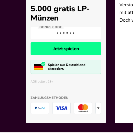
07.
07.
07.
Swiftspiele Erfahrungen
Swiftspiele Bonus Code
Winamax Erfahrungen
Versio
5.000 gratis LP-
mit at
08.
08.
08.
Merkur Slots Erfahrungen
Merkur Slots Bonus Code
AdmiralBet Erfahrungen
Münzen
Doch w
09.
09.
09.
Luna Slots Erfahrungen
Luna Slots Bonus Code
Bet365 Erfahrungen
BONUS CODE
10.
10.
10.
Löwen Play Erfahrungen
Löwen Play Bonus Code
Betway Erfahrungen
Zahl
LÖWEN
Will
Jetzt spielen
11.
11.
11.
Bwin Casino Erfahrungen
Bwin Casino Bonus Code
Sportwetten.de Erfahrungen
5.0
PACKAG
Ei
12.
12.
12.
LuckyLouis Erfahrungen
LuckyLouis Bonus Code
WettArena Erfahrungen
Spieler aus Deutschland
akzeptiert.
BEDING
13.
13.
13.
Wunderino Erfahrungen
Wunderino Bonus Code
Sportingbet Erfahrungen
TÄGLIC
AGB gelten, 18+
BELOH
AUSZAH
14.
14.
14.
Knight Slots Erfahrungen
Knight Slots Bonus Code
Tipwin Erfahrungen
ANZAH
ZAHLUNGSMETHODEN
SLOTS:
15.
15.
15.
Wildz Erfahrungen
Wildz Bonus Code
DAZN BET Erfahrungen
+