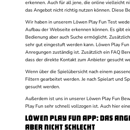
erkennen. Auch für all jene, die online vielleicht 
das Angebot nicht richtig nutzen können. Diese B
Wir haben in unserem Löwen Play Fun Test wede
Aufbau der Webseite erkennen können. Es gibt ei
Bedienung aber auch Suche ermöglicht. Zusätzlich
sehr gut eingestuft werden kann. Löwen Play Fun h
Anregungen zuständig ist. Zusätzlich ein FAQ Ber
dass der direkte Kontakt zum Anbieter gesucht w
Wenn über die Spielübersicht nach einem passend
Filtern gearbeitet werden. Je nach Spielart und S
gesucht werden.
Außerdem ist uns in unserer Löwen Play Fun Bewe
Play Fun sehr schnell vollzogen ist. Auch hier ei
Löwen Play Fun App: das Ang
aber nicht schlecht