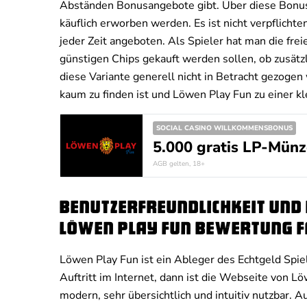
Abständen Bonusangebote gibt. Über diese Bonu
käuflich erworben werden. Es ist nicht verpflicht
jeder Zeit angeboten. Als Spieler hat man die fre
günstigen Chips gekauft werden sollen, ob zusät
diese Variante generell nicht in Betracht gezogen 
kaum zu finden ist und Löwen Play Fun zu einer kl
SOCIAL CASINO WILLKOMMENSBONUS
5.000 gratis LP-Mün
AGB gelten, 18+
Benutzerfreundlichkeit und 
Löwen Play Fun Bewertung fä
Löwen Play Fun ist ein Ableger des Echtgeld Spie
Auftritt im Internet, dann ist die Webseite von Lö
modern, sehr übersichtlich und intuitiv nutzbar. A