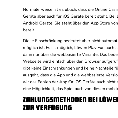
Normalerweise ist es üblich, dass die Online Casi
Geräte aber auch für iOS Geräte bereit steht. Bei
Android Geräte. Sie steht über den App Store vo
bereit.
Diese Einschränkung bedeutet aber nicht automat
möglich ist. Es ist möglich, Löwen Play Fun auch 
dann nur über die webbasierte Variante. Das bede
Webseite wird einfach über den Browser aufgeruf
gibt keine Einschränkungen und keine Nachteile f
ausgeht, dass die App und die webbasierte Versi
wir das Fehlen der App für iOS Geräte auch nicht a
eine Möglichkeit, das Spiel auch von diesen mobil
Zahlungsmethoden bei Löwen 
zur Verfügung