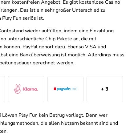
einem kostenfreien Angebot. Es gibt kostenlose Casino
rlangen. Das ist ein sehr großer Unterschied zu
Play Fun seriös ist.
Kontostand wieder auffüllen, indem eine Einzahlung
no unterschiedliche Chip Pakete an, die mit
n können. PayPal gehört dazu. Ebenso VISA und
lbst eine Banküberweisung ist möglich. Allerdings muss
rbeitungsdauer gerechnet werden.
+ 3
 Löwen Play Fun kein Betrug vorliegt. Denn wer
Zahlungsmethoden, die allen Nutzern bekannt sind und
ten.