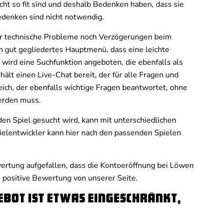
nicht so fit sind und deshalb Bedenken haben, dass sie
edenken sind nicht notwendig.
r technische Probleme noch Verzögerungen beim
n gut gegliedertes Hauptmenü, dass eine leichte
 wird eine Suchfunktion angeboten, die ebenfalls als
ält einen Live-Chat bereit, der für alle Fragen und
eich, der ebenfalls wichtige Fragen beantwortet, ohne
erden muss.
en Spiel gesucht wird, kann mit unterschiedlichen
pielentwickler kann hier nach den passenden Spielen
rtung aufgefallen, dass die Kontoeröffnung bei Löwen
ne positive Bewertung von unserer Seite.
ebot ist etwas eingeschränkt,