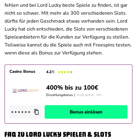
fehlen und bei Lord Lucky beste Spiele zu finden, ist gar
nicht so schwer. Mit mehr als 300 verschiedenen Slots
dürfte für jeden Geschmack etwas vorhanden sein. Lord
Lucky hat sich entschieden, die Slots von verschiedenen
Spieleanbietern für die Kunden zur Verfügung zu stellen.
Teilweise kannst du die Spiele auch mit Freespins testen,
wenn diese als Bonus zur Verfügung stehen.
Casino Bonus
4.2
/5
400% bis zu 100€
Einzahlungsbonus
|
AGB gelten, 18+
Bonus einlösen
FAQ zu Lord Lucky Spielen & Slots