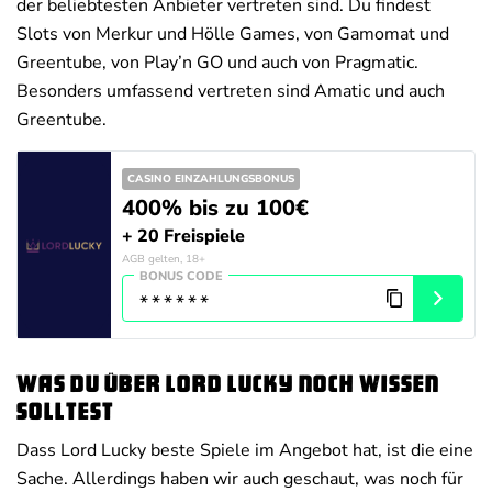
der beliebtesten Anbieter vertreten sind. Du findest
Slots von Merkur und Hölle Games, von Gamomat und
Greentube, von Play’n GO und auch von Pragmatic.
Besonders umfassend vertreten sind Amatic und auch
Greentube.
CASINO EINZAHLUNGSBONUS
400% bis zu 100€
+ 20 Freispiele
AGB gelten, 18+
BONUS CODE
Was du über Lord Lucky noch wissen
solltest
Dass Lord Lucky beste Spiele im Angebot hat, ist die eine
Sache. Allerdings haben wir auch geschaut, was noch für