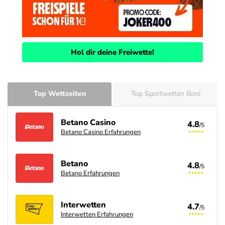
Hol dir deine Freiwette!
Top Wettseiten
Top Sportwetten Boni
Betano Casino
4.8
/5
Betano Casino Erfahrungen
Betano
4.8
/5
Betano Erfahrungen
Interwetten
4.7
/5
Interwetten Erfahrungen