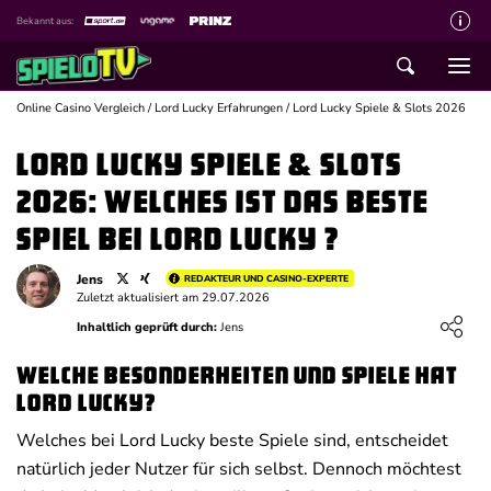
Bekannt aus:
Über spieloTV
Wie wir bewerten
Online Casino Vergleich
/
Lord Lucky Erfahrungen
/
Lord Lucky Spiele & Slots 2026
Die SpieloTV Crew
Lord Lucky Spiele & Slots
Datenschutzerklärung
2026: Welches ist das Beste
Haftungsausschluss für Inhalte
Spiel bei Lord Lucky ?
Affiliate Disclaimer
Jens
REDAKTEUR UND CASINO-EXPERTE
Zuletzt aktualisiert am 29.07.2026
Schreiber gesucht
Loading ...
Inhaltlich geprüft durch:
Jens
Kontakt mit spieloTV
Welche Besonderheiten und Spiele hat
Spielsucht Hilfe
Lord Lucky?
Welches bei Lord Lucky beste Spiele sind, entscheidet
natürlich jeder Nutzer für sich selbst. Dennoch möchtest