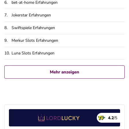
6.
bet-at-home Erfahrungen
7.
Jokerstar Erfahrungen
8.
Swiftspiele Erfahrungen
9.
Merkur Slots Erfahrungen
10.
Luna Slots Erfahrungen
Mehr anzeigen
4.2
/5