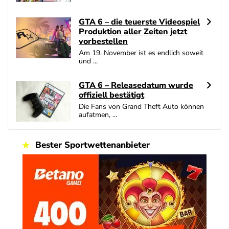
GTA 6 – die teuerste Videospiel
Zum Casino Bonus Vergleich
Produktion aller Zeiten jetzt
vorbestellen
Am 19. November ist es endlich soweit
und ...
GTA 6 – Releasedatum wurde
offiziell bestätigt
Die Fans von Grand Theft Auto können
aufatmen, ...
Bester Sportwettenanbieter