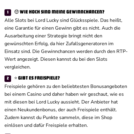
🤑 Wie hoch sind meine Gewinnchancen?
Alle Slots bei Lord Lucky sind Glücksspiele. Das heißt,
eine Garantie für einen Gewinn gibt es nicht. Auch die
Ausarbeitung einer Strategie bringt nicht den
gewünschten Erfolg, da hier Zufallsgeneratoren im
Einsatz sind. Die Gewinnchancen werden durch den RTP-
Wert angezeigt. Diesen kannst du bei den Slots
vergleichen.
⭐ Gibt es Freispiele?
Freispiele gehören zu den beliebtesten Bonusangeboten
bei einem Casino und daher haben wir geschaut, wie es
mit diesen bei Lord Lucky aussieht. Der Anbieter hat
einen Neukundenbonus, der auch Freispiele enthält.
Zudem kannst du Punkte sammeln, diese im Shop
einlösen und dafür Freispiele erhalten.