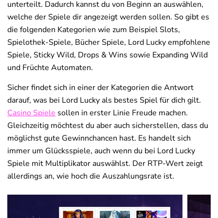
unterteilt. Dadurch kannst du von Beginn an auswählen,
welche der Spiele dir angezeigt werden sollen. So gibt es
die folgenden Kategorien wie zum Beispiel Slots,
Spielothek-Spiele, Bücher Spiele, Lord Lucky empfohlene
Spiele, Sticky Wild, Drops & Wins sowie Expanding Wild
und Früchte Automaten.
Sicher findet sich in einer der Kategorien die Antwort
darauf, was bei Lord Lucky als bestes Spiel für dich gilt.
Casino Spiele
sollen in erster Linie Freude machen.
Gleichzeitig möchtest du aber auch sicherstellen, dass du
möglichst gute Gewinnchancen hast. Es handelt sich
immer um Glücksspiele, auch wenn du bei Lord Lucky
Spiele mit Multiplikator auswählst. Der RTP-Wert zeigt
allerdings an, wie hoch die Auszahlungsrate ist.