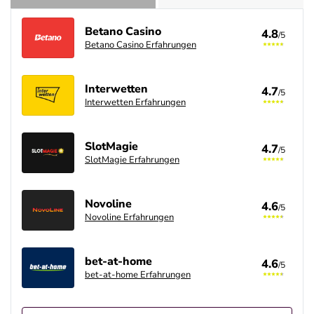
Betano Casino
4.8
/5
Betano Casino Erfahrungen
Interwetten
4.7
/5
Interwetten Erfahrungen
SlotMagie
4.7
/5
SlotMagie Erfahrungen
Novoline
4.6
/5
Novoline Erfahrungen
bet-at-home
4.6
/5
bet-at-home Erfahrungen