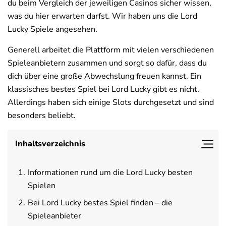
du beim Vergleich der jeweiligen Casinos sicher wissen,
was du hier erwarten darfst. Wir haben uns die Lord
Lucky Spiele angesehen.
Deals
News
Generell arbeitet die Plattform mit vielen verschiedenen
Spieleanbietern zusammen und sorgt so dafür, dass du
dich über eine große Abwechslung freuen kannst. Ein
klassisches bestes Spiel bei Lord Lucky gibt es nicht.
Allerdings haben sich einige Slots durchgesetzt und sind
besonders beliebt.
Inhaltsverzeichnis
Informationen rund um die Lord Lucky besten
Spielen
Bei Lord Lucky bestes Spiel finden – die
Spieleanbieter