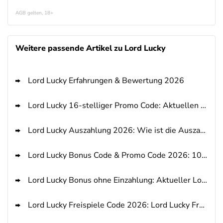
AGB gelten, 18+
Weitere passende Artikel zu Lord Lucky
Lord Lucky Erfahrungen & Bewertung 2026
Lord Lucky 16-stelliger Promo Code: Aktuellen Promo Code einlösen!
Lord Lucky Auszahlung 2026: Wie ist die Auszahlungsdauer bei Lord Lucky?
Lord Lucky Bonus Code & Promo Code 2026: 100 Euro + 20 Freispiele
Lord Lucky Bonus ohne Einzahlung: Aktueller Lord Lucky No Deposit Bonus 08/2026
Lord Lucky Freispiele Code 2026: Lord Lucky Free Spins & Gratis Spiele heute