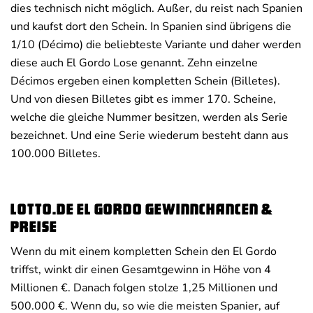
dies technisch nicht möglich. Außer, du reist nach Spanien
und kaufst dort den Schein. In Spanien sind übrigens die
1/10 (Décimo) die beliebteste Variante und daher werden
diese auch El Gordo Lose genannt. Zehn einzelne
Décimos ergeben einen kompletten Schein (Billetes).
Und von diesen Billetes gibt es immer 170. Scheine,
welche die gleiche Nummer besitzen, werden als Serie
bezeichnet. Und eine Serie wiederum besteht dann aus
100.000 Billetes.
Lotto.de El Gordo Gewinnchancen &
Preise
Wenn du mit einem kompletten Schein den El Gordo
triffst, winkt dir einen Gesamtgewinn in Höhe von 4
Millionen €. Danach folgen stolze 1,25 Millionen und
500.000 €. Wenn du, so wie die meisten Spanier, auf