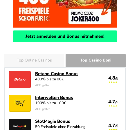
Jetzt anmelden und Bonus mitnehmen!
Top Online Casinos
Top Casino Boni
Betano Casino Bonus
Betano Casino
4.8
4.8
/5
/5
400% bis zu 80€
Betano Casino Erfahrungen
AGB gelten
Interwetten Bonus
Interwetten
4.7
4.7
/5
/5
100% bis zu 100€
Interwetten Erfahrungen
AGB gelten
SlotMagie Bonus
SlotMagie
4.7
4.7
/5
/5
50 Freispiele ohne Einzahlung
SlotMagie Erfahrungen