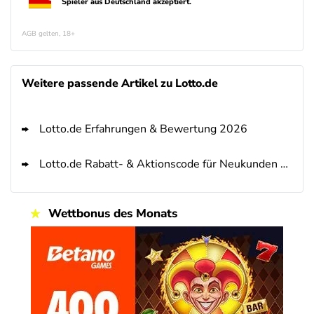
Spieler aus Deutschland akzeptiert.
AGB gelten, 18+
Weitere passende Artikel zu Lotto.de
Lotto.de Erfahrungen & Bewertung 2026
Lotto.de Rabatt- & Aktionscode für Neukunden 2026 und Lotto.de Gutschein für Bestandskunden
Wettbonus des Monats