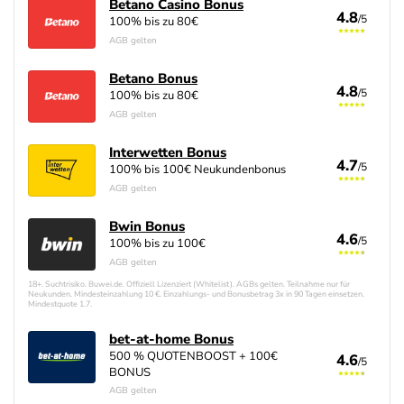
Betano Casino Bonus
Betano Casino
4.8
4.8
/5
/5
100% bis zu 80€
Betano Casino Erfahrungen
AGB gelten
Betano Bonus
Betano
4.8
4.8
/5
/5
100% bis zu 80€
Betano Erfahrungen
AGB gelten
Interwetten Bonus
Interwetten
4.7
4.7
/5
/5
100% bis 100€ Neukundenbonus
Interwetten Erfahrungen
AGB gelten
Bwin Bonus
Bwin
4.6
4.6
/5
/5
100% bis zu 100€
Bwin Erfahrungen
AGB gelten
18+. Suchtrisiko. Buwei.de. Offiziell Lizenziert (Whitelist). AGBs gelten. Teilnahme nur für
Neukunden. Mindesteinzahlung 10 €. Einzahlungs- und Bonusbetrag 3x in 90 Tagen einsetzen.
Mindestquote 1.7.
bet-at-home
4.6
/5
bet-at-home Erfahrungen
bet-at-home Bonus
500 % QUOTENBOOST + 100€
4.6
/5
BONUS
AGB gelten