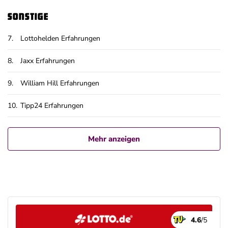
Sonstige
7.
Lottohelden Erfahrungen
8.
Jaxx Erfahrungen
9.
William Hill Erfahrungen
10.
Tipp24 Erfahrungen
Mehr anzeigen
4.6
/5