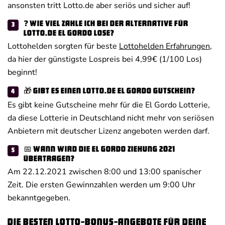
ansonsten tritt Lotto.de aber seriös und sicher auf!
❓ Wie viel zahle ich bei der Alternative für
Lotto.de El Gordo Lose?
Lottohelden sorgten für beste
Lottohelden Erfahrungen
,
da hier der günstigste Lospreis bei 4,99€ (1/100 Los)
beginnt!
🎁 Gibt es einen Lotto.de El Gordo Gutschein?
Es gibt keine Gutscheine mehr für die El Gordo Lotterie,
da diese Lotterie in Deutschland nicht mehr von seriösen
Anbietern mit deutscher Lizenz angeboten werden darf.
📅 Wann wird die El Gordo Ziehung 2021
übertragen?
Am 22.12.2021 zwischen 8:00 und 13:00 spanischer
Zeit. Die ersten Gewinnzahlen werden um 9:00 Uhr
bekanntgegeben.
Die besten Lotto-Bonus-Angebote für deine