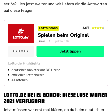
seriös? Lies jetzt weiter und wir liefern dir die Antworten
auf diese Fragen!
Deals
News
4.6
/5
LOTTO BONUS
Spielen beim Original
Bonus
|
AGB gelten, 18+
Jetzt tippen
Lotto.de Highlights
deutscher Anbieter mit DE Lizenz
offizieller Lottanbieter
4 Lotterien
Lotto.de bei El Gordo: Diese Lose waren
2021 verfügbar
Jetzt müssen wir erst mal klären, ob du beim deutschen