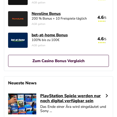
AGB gelten
Novoline Bonus
Novoline
4.6
4.6
/5
/5
200 % Bonus + 10 Freispiele täglich
Novoline Erfahrungen
AGB gelten
bet-at-home Bonus
bet-at-home
4.6
4.6
/5
/5
100% bis zu 100€
bet-at-home Erfahrungen
AGB gelten
Zum Casino Bonus Vergleich
Neueste News
PlayStation Spiele werden nur
noch digital verfügbar sein
Das Ende einer Ära wird eingeläutet und
Sony ...