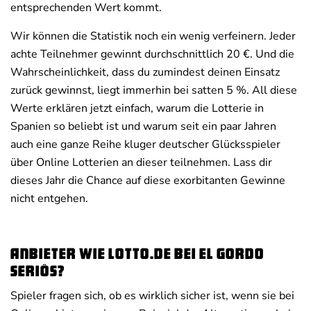
entsprechenden Wert kommt.
Wir können die Statistik noch ein wenig verfeinern. Jeder
achte Teilnehmer gewinnt durchschnittlich 20 €. Und die
Wahrscheinlichkeit, dass du zumindest deinen Einsatz
zurück gewinnst, liegt immerhin bei satten 5 %. All diese
Werte erklären jetzt einfach, warum die Lotterie in
Spanien so beliebt ist und warum seit ein paar Jahren
auch eine ganze Reihe kluger deutscher Glücksspieler
über Online Lotterien an dieser teilnehmen. Lass dir
dieses Jahr die Chance auf diese exorbitanten Gewinne
nicht entgehen.
Anbieter wie Lotto.de bei El Gordo
seriös?
Spieler fragen sich, ob es wirklich sicher ist, wenn sie bei