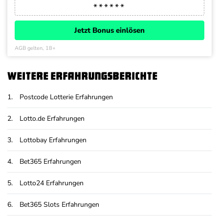
Jetzt Bonus einlösen
AGB gelten, 18+
Weitere Erfahrungsberichte
1.
Postcode Lotterie Erfahrungen
2.
Lotto.de Erfahrungen
3.
Lottobay Erfahrungen
4.
Bet365 Erfahrungen
5.
Lotto24 Erfahrungen
6.
Bet365 Slots Erfahrungen