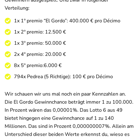
Gewinnern ausgespielt. Und zwar in folgender
Verteilung:
1x 1º premio “El Gordo”: 400.000 € pro Décimo
1x 2º premio: 12.500 €
1x 3º premio: 50.000 €
2x 4º premio: 20.000 €
8x 5º premio:6.000 €
794x Pedrea (5 Richtige): 100 € pro Décimo
Wir schauen wir uns mal noch ein paar Kennzahlen an.
Die El Gordo Gewinnchance beträgt immer 1 zu 100.000.
In Prozent wären das 0,00001%. Das Lotto 6 aus 49
bietet hingegen eine Gewinnchance auf 1 zu 140
Millionen. Das sind in Prozent 0,000000007%. Allein am
Unterschied dieser beiden Werte erkennst du, wieso es