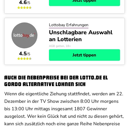
Jetzt tippen
4.6
/5
Lottobay Erfahrungen
Unschlagbare Auswahl
an Lotterien
AGB gelten, 18+
4.5
/5
Jetzt tippen
Auch die Nebenpreise bei der Lotto.de El
Gordo Alternative lohnen sich
Wenn die eigentliche Ziehung stattfindet, werden am 22.
Dezember in der TV Show zwischen 8:00 Uhr morgens
bis 13:00 Uhr mittags insgesamt 1807 Gewinner
ausgelost. Wer kein Glück hat und nicht zu diesen gehört,
kann sich zusätzlich noch eine ganze Reihe Nebenpreise