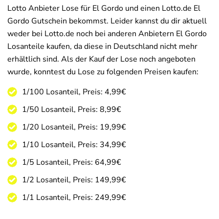
Lotto Anbieter Lose für El Gordo und einen Lotto.de El
Gordo Gutschein bekommst. Leider kannst du dir aktuell
weder bei Lotto.de noch bei anderen Anbietern El Gordo
Losanteile kaufen, da diese in Deutschland nicht mehr
erhältlich sind. Als der Kauf der Lose noch angeboten
wurde, konntest du Lose zu folgenden Preisen kaufen:
1/100 Losanteil, Preis: 4,99€
1/50 Losanteil, Preis: 8,99€
1/20 Losanteil, Preis: 19,99€
1/10 Losanteil, Preis: 34,99€
1/5 Losanteil, Preis: 64,99€
1/2 Losanteil, Preis: 149,99€
1/1 Losanteil, Preis: 249,99€